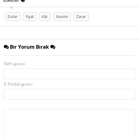
Etiketler
Dolar
Fiyat
Kâr
Xiaomi
Zarar
Bir Yorum Bırak
İsim
(gerekli)
E-Posta
(gerekli)