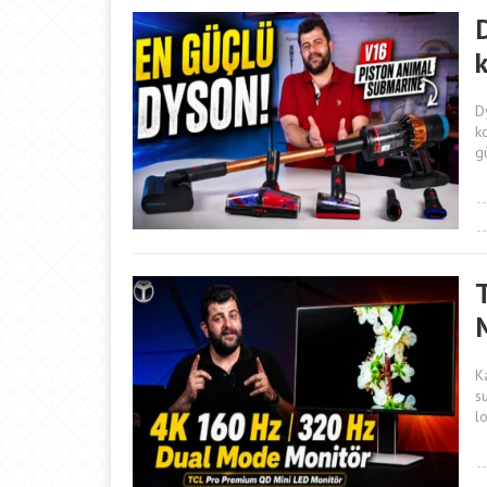
D
k
g
K
s
l