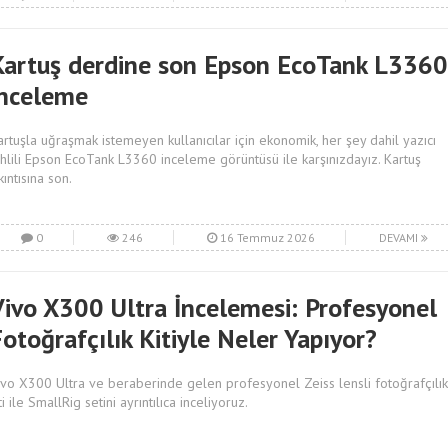
Kartuş derdine son Epson EcoTank L3360
inceleme
artuşla uğraşmak istemeyen kullanıcılar için ekonomik, her şey dahil yazıcı
ahlili Epson EcoTank L3360 inceleme görüntüsü ile karşınızdayız. Kartuş
kıntısına son.
0
246
16 Temmuz 2026
DEVAMI
Vivo X300 Ultra İncelemesi: Profesyonel
otoğrafçılık Kitiyle Neler Yapıyor?
ivo X300 Ultra ve beraberinde gelen profesyonel Zeiss lensli fotoğrafçılık
ti ile SmallRig setini ayrıntılıca inceliyoruz.