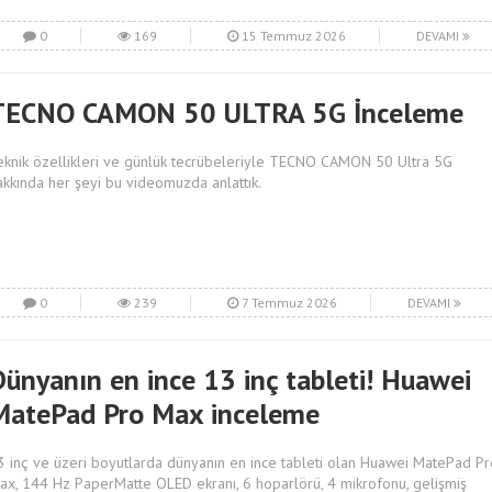
0
169
15 Temmuz 2026
DEVAMI
TECNO CAMON 50 ULTRA 5G İnceleme
eknik özellikleri ve günlük tecrübeleriyle TECNO CAMON 50 Ultra 5G
akkında her şeyi bu videomuzda anlattık.
0
239
7 Temmuz 2026
DEVAMI
Dünyanın en ince 13 inç tableti! Huawei
MatePad Pro Max inceleme
3 inç ve üzeri boyutlarda dünyanın en ince tableti olan Huawei MatePad Pr
ax, 144 Hz PaperMatte OLED ekranı, 6 hoparlörü, 4 mikrofonu, gelişmiş