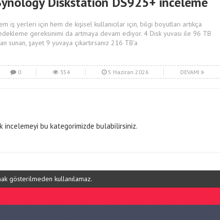
Synology Diskstation DS925+ inceleme
m iş yerleri için hem de kişisel kullanıcılar için, bilgi boyutları artıkça
edekleme gereksinimi da artmaya devam ediyor. 4 Disk yuvası ile 96 TB
lan sunan, şayet 9 yuvaya çıkartırsanız 216 TB'a
0
354
5 Haziran 2026
DEVAMI
 incelemeyi bu kategorimizde bulabilirsiniz.
ynak gösterilmeden kullanılamaz.