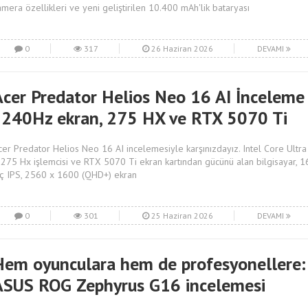
amera özellikleri ve yeni geliştirilen 10.400 mAh'lik bataryası
0
317
26 Haziran 2026
DEVAMI
Acer Predator Helios Neo 16 AI İnceleme
| 240Hz ekran, 275 HX ve RTX 5070 Ti
cer Predator Helios Neo 16 AI incelemesiyle karşınızdayız. Intel Core Ultra
 275 Hx işlemcisi ve RTX 5070 Ti ekran kartından gücünü alan bilgisayar, 1
nç IPS, 2560 x 1600 (QHD+) ekran
0
301
25 Haziran 2026
DEVAMI
Hem oyunculara hem de profesyonellere:
ASUS ROG Zephyrus G16 incelemesi