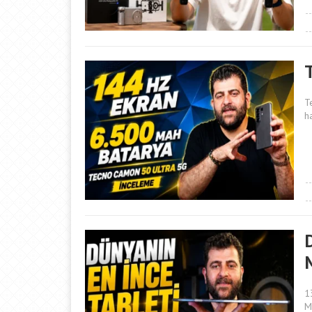
T
h
1
M