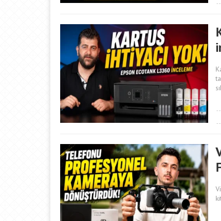
K
t
sı
F
V
ki