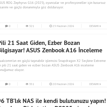
SUS ROG Zephyrus G16 (2025), oyuncular ve profesyoneller için kusursuz
asarımı ve güçlü donanımıyla göz dolduruyor.
0
321
23 Haziran 2026
DEVAMI
Pili 21 Saat Giden, Ezber Bozan
Bilgisayar! ASUS Zenbook A16 İnceleme
ualcomm'un en güçlü taşınabilir işlemcisi Snapdragon X2 Seçkine Extreme
le pili 21 saat giden ve ezber bozan ASUS Zenbook A16 inceleme
onuğumuz oluyor.
0
351
20 Haziran 2026
DEVAMI
96 TB’lık NAS ile kendi bulutunuzu yapın!