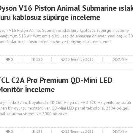
Dyson V16 Piston Animal Submarine ısla
kuru kablosuz süpürge inceleme
yson V16 Piston Animal Submarine ıslak kuru kablosuz süpürge inceleme
onuğumuz. 315 Air Watt emiş gücü , saç dolanmasını önleyen yeni başlık, 30
üne kadar tozu sıkıştırabilen hazne ve gelişmiş ıslak temizleme
0
150
30 Temmuz 2026
DEVAMI
TCL C2A Pro Premium QD-Mini LED
Monitör İnceleme
arşımızda 27 inç boyutunda, 4K 160 Hz ya da FHD 320 Hz yenileme suratı
unan bir oyuncu monitörü var. QD-Mini LED panel teknolojisi, 2304 bölgeli
okal karartma sistemi ve 2000 nit zirve
0
156
29 Temmuz 2026
DEVAMI