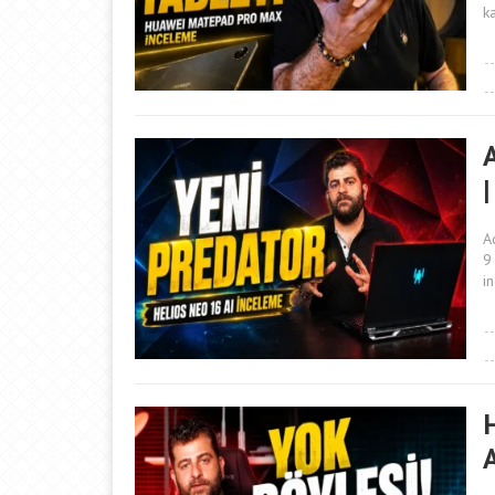
k
A
9
i