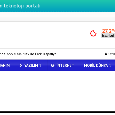
ji portalı
27.2
°
ile Farkı Kapatıyor
iPhone 17 Fiyatlarına Zam mı Geliyor?
KAYI
ANIM
YAZILIM
İNTERNET
MOBIL DÜNYA