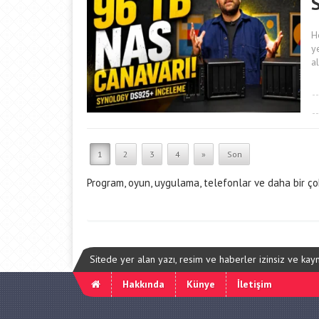
He
y
a
1
2
3
4
»
Son
Program, oyun, uygulama, telefonlar ve daha bir çok
Sitede yer alan yazı, resim ve haberler izinsiz ve ka
Hakkında
Künye
İletişim