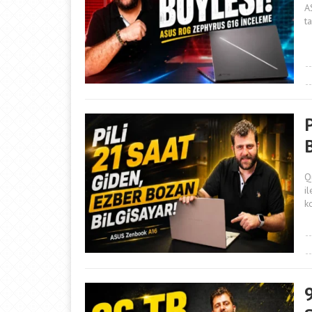
A
t
Q
i
k