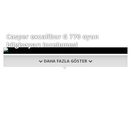
Casper excalibur G 770 oyun
bilgisayarı incelemesi
DAHA FAZLA GÖSTER