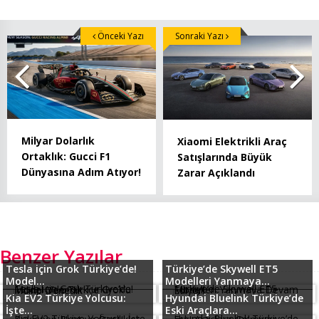
Önceki Yazı
Sonraki Yazı
Milyar Dolarlık
Xiaomi Elektrikli Araç
Ortaklık: Gucci F1
Satışlarında Büyük
Dünyasına Adım Atıyor!
Zarar Açıklandı
Benzer Yazılar
Tesla için Grok Türkiye’de!
Türkiye’de Skywell ET5
Model...
Modelleri Yanmaya...
Kia EV2 Türkiye Yolcusu:
Hyundai Bluelink Türkiye’de
İşte...
Eski Araçlara...