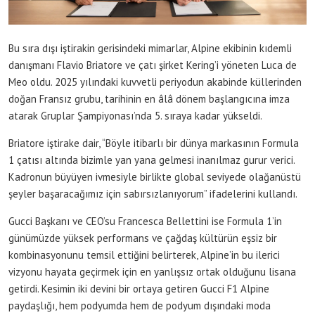
Bu sıra dışı iştirakin gerisindeki mimarlar, Alpine ekibinin kıdemli
danışmanı Flavio Briatore ve çatı şirket Kering’i yöneten Luca de
Meo oldu. 2025 yılındaki kuvvetli periyodun akabinde küllerinden
doğan Fransız grubu, tarihinin en âlâ dönem başlangıcına imza
atarak Gruplar Şampiyonası’nda 5. sıraya kadar yükseldi.
Briatore iştirake dair, “Böyle itibarlı bir dünya markasının Formula
1 çatısı altında bizimle yan yana gelmesi inanılmaz gurur verici.
Kadronun büyüyen ivmesiyle birlikte global seviyede olağanüstü
şeyler başaracağımız için sabırsızlanıyorum” ifadelerini kullandı.
Gucci Başkanı ve CEO’su Francesca Bellettini ise Formula 1’in
günümüzde yüksek performans ve çağdaş kültürün eşsiz bir
kombinasyonunu temsil ettiğini belirterek, Alpine’in bu ilerici
vizyonu hayata geçirmek için en yanlışsız ortak olduğunu lisana
getirdi. Kesimin iki devini bir ortaya getiren Gucci F1 Alpine
paydaşlığı, hem podyumda hem de podyum dışındaki moda