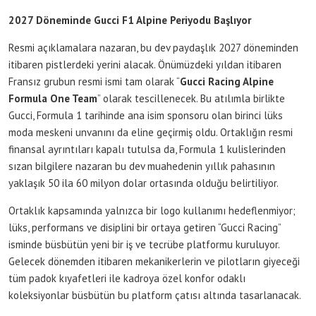
2027 Döneminde Gucci F1 Alpine Periyodu Başlıyor
Resmi açıklamalara nazaran, bu dev paydaşlık 2027 döneminden
itibaren pistlerdeki yerini alacak. Önümüzdeki yıldan itibaren
Fransız grubun resmi ismi tam olarak “
Gucci Racing Alpine
Formula One Team
” olarak tescillenecek. Bu atılımla birlikte
Gucci, Formula 1 tarihinde ana isim sponsoru olan birinci lüks
moda meskeni unvanını da eline geçirmiş oldu.
Ortaklığın resmi
finansal ayrıntıları kapalı tutulsa da, Formula 1 kulislerinden
sızan bilgilere nazaran bu dev muahedenin yıllık pahasının
yaklaşık 50 ila 60 milyon dolar ortasında olduğu belirtiliyor
.
Ortaklık kapsamında yalnızca bir logo kullanımı hedeflenmiyor;
lüks, performans ve disiplini bir ortaya getiren “Gucci Racing”
isminde büsbütün yeni bir iş ve tecrübe platformu kuruluyor.
Gelecek dönemden itibaren mekanikerlerin ve pilotların giyeceği
tüm padok kıyafetleri ile kadroya özel konfor odaklı
koleksiyonlar büsbütün bu platform çatısı altında tasarlanacak.