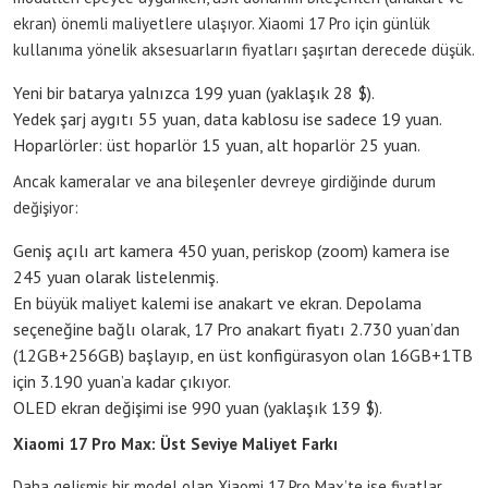
ekran) önemli maliyetlere ulaşıyor. Xiaomi 17 Pro için günlük
kullanıma yönelik aksesuarların fiyatları şaşırtan derecede düşük.
Yeni bir batarya yalnızca 199 yuan (yaklaşık 28 $).
Yedek şarj aygıtı 55 yuan, data kablosu ise sadece 19 yuan.
Hoparlörler: üst hoparlör 15 yuan, alt hoparlör 25 yuan.
Ancak kameralar ve ana bileşenler devreye girdiğinde durum
değişiyor:
Geniş açılı art kamera 450 yuan, periskop (zoom) kamera ise
245 yuan olarak listelenmiş.
En büyük maliyet kalemi ise anakart ve ekran. Depolama
seçeneğine bağlı olarak, 17 Pro anakart fiyatı 2.730 yuan’dan
(12GB+256GB) başlayıp, en üst konfigürasyon olan 16GB+1TB
için 3.190 yuan’a kadar çıkıyor.
OLED ekran değişimi ise 990 yuan (yaklaşık 139 $).
Xiaomi 17 Pro Max: Üst Seviye Maliyet Farkı
Daha gelişmiş bir model olan Xiaomi 17 Pro Max’te ise fiyatlar