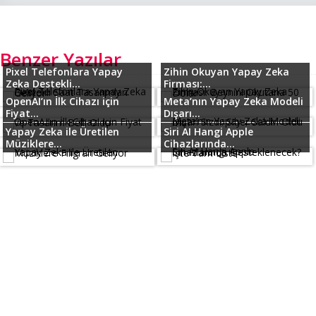
Benzer Yazılar
Pixel Telefonlara Yapay
Zihin Okuyan Yapay Zeka
Zeka Destekli...
Firması:...
OpenAI’ın İlk Cihazı için
Meta’nın Yapay Zeka Modeli
Fiyat...
Dışarı...
Yapay Zeka ile Üretilen
Siri AI Hangi Apple
Müziklere...
Cihazlarında...