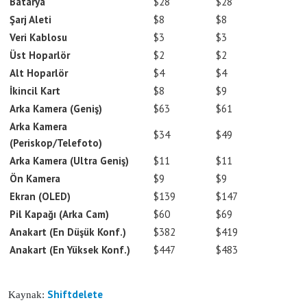
Batarya
$28
$28
Şarj Aleti
$8
$8
Veri Kablosu
$3
$3
Üst Hoparlör
$2
$2
Alt Hoparlör
$4
$4
İkincil Kart
$8
$9
Arka Kamera (Geniş)
$63
$61
Arka Kamera
$34
$49
(Periskop/Telefoto)
Arka Kamera (Ultra Geniş)
$11
$11
Ön Kamera
$9
$9
Ekran (OLED)
$139
$147
Pil Kapağı (Arka Cam)
$60
$69
Anakart (En Düşük Konf.)
$382
$419
Anakart (En Yüksek Konf.)
$447
$483
Shiftdelete
Kaynak: