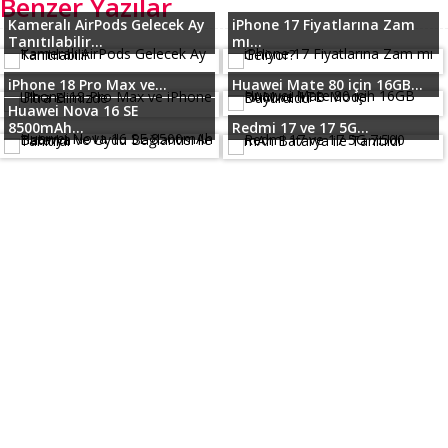
Benzer Yazılar
Kameralı AirPods Gelecek Ay
iPhone 17 Fiyatlarına Zam
Tanıtılabilir...
mı...
iPhone 18 Pro Max ve...
Huawei Mate 80 için 16GB...
Huawei Nova 16 SE
8500mAh...
Redmi 17 ve 17 5G...