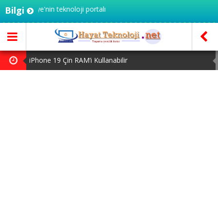
- Türkiye'nin teknoloji portalı
Bilgi
iPhone 19 Çin RAM’i Kullanabilir
OnePlus 16 için Geri Sayım Başladı
Google Pixel 11 Pro XL ve Tensor G6 Performansı Sızdı
AMD Uygun Fiyatlı Ryzen 7 449 ve Ryzen 5 439’u Duyurdu
PTT’den UETS adına gönderilen sahte e-postalara karşı
uyarı