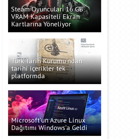
Steam Oyuncuları 16 GB
VRAM Kapasiteli Ekran
Kartlarına Yöneliyor
Türk Tarih Kurumu’ndan
tarihi içerikler tek
platformda
Microsoft’un Azure Linux
Dağıtımı Windows’a Geldi