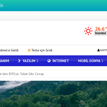
26.6
esla için Grok Türkiye’de! Model Y’de Türkçe Grok’u İndirip Denedik
KAYI
ANIM
YAZILIM
İNTERNET
MOBIL DÜNYA
ye’den BYD’ye Tokat Gibi Cevap