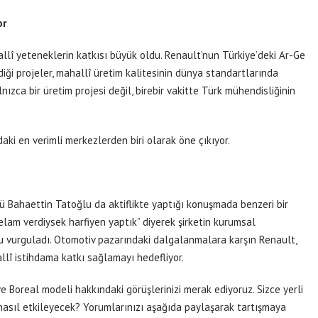
or
allî yeteneklerin katkısı büyük oldu. Renault’nun Türkiye’deki Ar-Ge
ği projeler, mahallî üretim kalitesinin dünya standartlarında
nızca bir üretim projesi değil, birebir vakitte Türk mühendisliğinin
aki en verimli merkezlerden biri olarak öne çıkıyor.
ü Bahaettin Tatoğlu da aktiflikte yaptığı konuşmada benzeri bir
 kelam verdiysek harfiyen yaptık” diyerek şirketin kurumsal
 vurguladı. Otomotiv pazarındaki dalgalanmalara karşın Renault,
lî istihdama katkı sağlamayı hedefliyor.
ve Boreal modeli hakkındaki görüşlerinizi merak ediyoruz. Sizce yerli
nasıl etkileyecek? Yorumlarınızı aşağıda paylaşarak tartışmaya