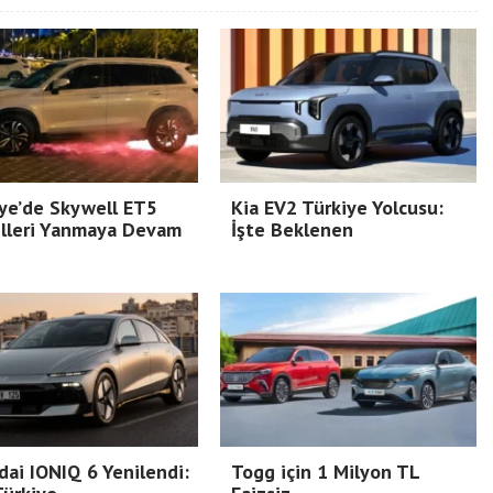
ye’de Skywell ET5
Kia EV2 Türkiye Yolcusu:
lleri Yanmaya Devam
İşte Beklenen
ai IONIQ 6 Yenilendi:
Togg için 1 Milyon TL