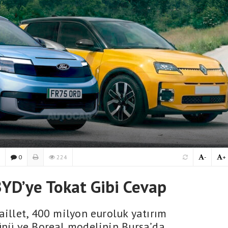
0
224
-
+
BYD’ye Tokat Gibi Cevap
aillet, 400 milyon euroluk yatırım
ğünü ve Boreal modelinin Bursa’da