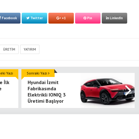
Facebook
Twitter
+1
Pin
LinkedIn
ÜRETIM
YATIRIM
ki Yazı
Sonraki Yazı
e İlk
Hyundai İzmit
e
Fabrikasında
Elektrikli IONIQ 3
Üretimi Başlıyor