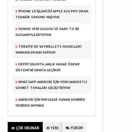
IPHONE 18 İŞLEMCISI APPLE A20 PRO DRAM
TEDARIK SORUNU YAŞIYOR
HONOR YENI LOGOSU VE DARE TO BE
SLOGANIYLA BÜYÜYOR
TÜRKIYE’DE SKYWELL ET5 MODELLERI
YANMAYA DEVAM EDIYOR!
HEPIYI SIGORTA, ANLIK HASAR ÖDEME
SISTEMI’NI HAYATA GEÇIRDI!
WHATSAPP ANDROID IÇIN YENI HAREKETLI
SOHBET TEMALARI GELIŞTIRIYOR
ANDROID IÇIN IMESSAGE SUNAN SUNBIRD
YENIDEN YAYINDA
ÇOK OKUNAN
YENİ
YORUM