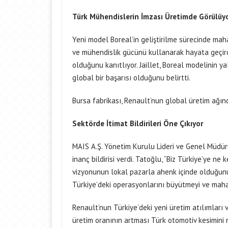
Türk Mühendislerin İmzası Üretimde Görülüy
Yeni model Boreal’in geliştirilme sürecinde mah
ve mühendislik gücünü kullanarak hayata geçirdi
olduğunu kanıtlıyor. Jaillet, Boreal modelinin yal
global bir başarısı olduğunu belirtti.
Bursa fabrikası, Renault’nun global üretim ağınd
Sektörde İtimat Bildirileri Öne Çıkıyor
MAIS A.Ş. Yönetim Kurulu Lideri ve Genel Müdür
inanç bildirisi verdi. Tatoğlu, “Biz Türkiye’ye ne
vizyonunun lokal pazarla ahenk içinde olduğunu
Türkiye’deki operasyonlarını büyütmeyi ve mahal
Renault’nun Türkiye’deki yeni üretim atılımları 
üretim oranının artması Türk otomotiv kesimini 