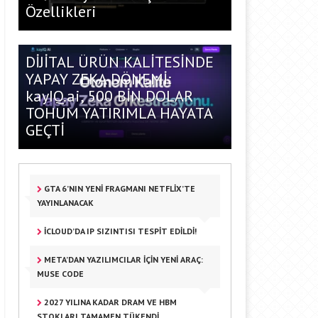
Özellikleri
DİJİTAL ÜRÜN KALİTESİNDE
YAPAY ZEKA DÖNEMİ:
kayIQ.ai, 500 BİN DOLAR
TOHUM YATIRIMLA HAYATA
GEÇTİ
GTA 6’NIN YENI FRAGMANI NETFLIX’TE
YAYINLANACAK
ICLOUD’DA IP SIZINTISI TESPIT EDILDI!
META’DAN YAZILIMCILAR IÇIN YENI ARAÇ:
MUSE CODE
2027 YILINA KADAR DRAM VE HBM
STOKLARI TAMAMEN TÜKENDI