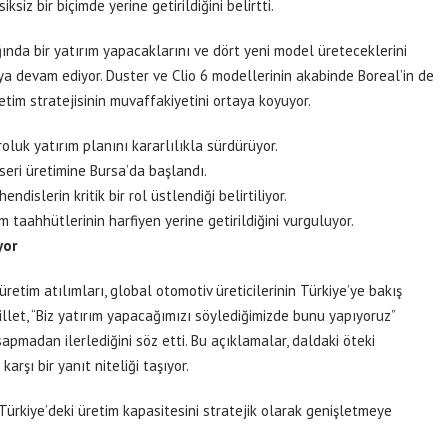
ksiz bir biçimde yerine getirildiğini belirtti.
nda bir yatırım yapacaklarını ve dört yeni model üreteceklerini
 devam ediyor. Duster ve Clio 6 modellerinin akabinde Boreal’in de
etim stratejisinin muvaffakiyetini ortaya koyuyor.
luk yatırım planını kararlılıkla sürdürüyor.
seri üretimine Bursa’da başlandı.
dislerin kritik bir rol üstlendiği belirtiliyor.
m taahhütlerinin harfiyen yerine getirildiğini vurguluyor.
yor
retim atılımları, global otomotiv üreticilerinin Türkiye’ye bakış
Jaillet, “Biz yatırım yapacağımızı söylediğimizde bunu yapıyoruz”
 sapmadan ilerlediğini söz etti. Bu açıklamalar, daldaki öteki
karşı bir yanıt niteliği taşıyor.
Türkiye’deki üretim kapasitesini stratejik olarak genişletmeye