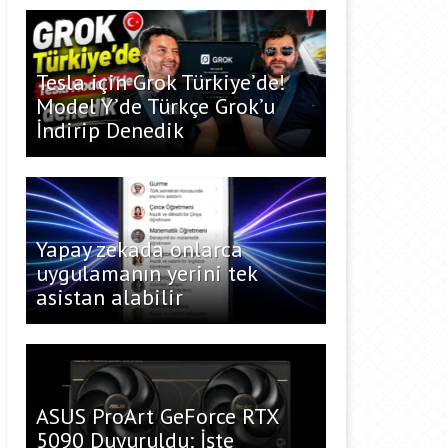
Tesla için Grok Türkiye’de!
Model Y’de Türkçe Grok’u
İndirip Denedik
Yapay zekada onlarca
uygulamanın yerini tek
asistan alabilir
ASUS ProArt GeForce RTX
5090 Duyuruldu: İşte