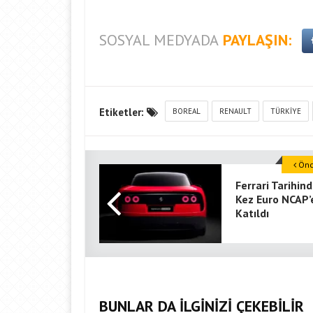
SOSYAL MEDYADA
PAYLAŞIN:
Etiketler:
BOREAL
RENAULT
TÜRKIYE
Önce
Ferrari Tarihind
Kez Euro NCAP’
Katıldı
BUNLAR DA İLGİNİZİ ÇEKEBİLİR