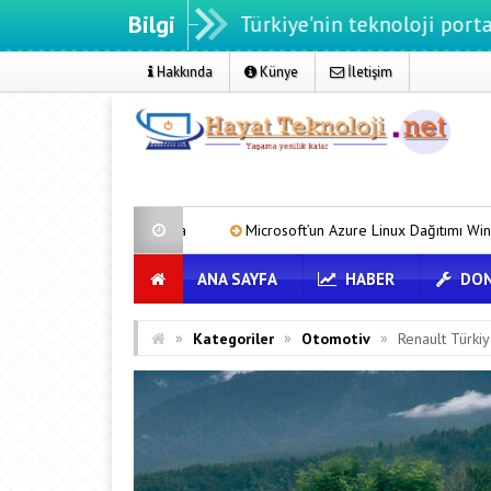
Bilgi
eknoloji.net - Türkiye'nin teknoloji portalı
Hakkında
Künye
İletişim
formda
Microsoft’un Azure Linux Dağıtımı Windows’a Geldi
T
ANA SAYFA
HABER
DON
»
»
»
Kategoriler
Otomotiv
Renault Türki