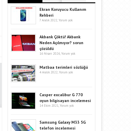
Ekran Koruyucu Kullanım
Rehberi
7 Aralık 2022,
Yorum yok
Akbank Çöktü! Akbank
Neden Açılmıyor? sorun
çözüldü
16 Nisan 2026,
Yorum yok
Matbaa terimleri sözlüğü
4 Aralık 2022,
Yorum yok
Casper excalibur G 770
oyun bilgisayarı incelemesi
14 Ekim 2021,
Yorum yok
Samsung Galaxy M33 5G
telefon incelemesi