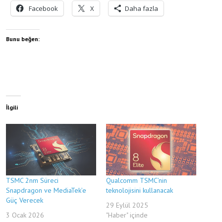
Facebook
X
Daha fazla
Bunu beğen:
İlgili
TSMC 2nm Süreci
Qualcomm TSMC’nin
Snapdragon ve MediaTek’e
teknolojisini kullanacak
Güç Verecek
29 Eylül 2025
3 Ocak 2026
"Haber" içinde