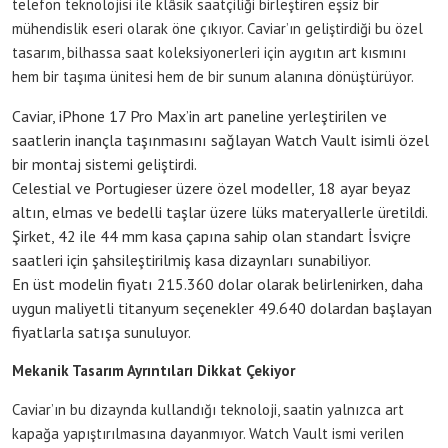
telefon teknolojisi ile klâsik saatçiliği birleştiren eşsiz bir
mühendislik eseri olarak öne çıkıyor. Caviar’ın geliştirdiği bu özel
tasarım, bilhassa saat koleksiyonerleri için aygıtın art kısmını
hem bir taşıma ünitesi hem de bir sunum alanına dönüştürüyor.
Caviar, iPhone 17 Pro Max’in art paneline yerleştirilen ve
saatlerin inançla taşınmasını sağlayan Watch Vault isimli özel
bir montaj sistemi geliştirdi.
Celestial ve Portugieser üzere özel modeller, 18 ayar beyaz
altın, elmas ve bedelli taşlar üzere lüks materyallerle üretildi.
Şirket, 42 ile 44 mm kasa çapına sahip olan standart İsviçre
saatleri için şahsileştirilmiş kasa dizaynları sunabiliyor.
En üst modelin fiyatı 215.360 dolar olarak belirlenirken, daha
uygun maliyetli titanyum seçenekler 49.640 dolardan başlayan
fiyatlarla satışa sunuluyor.
Mekanik Tasarım Ayrıntıları Dikkat Çekiyor
Caviar’ın bu dizaynda kullandığı teknoloji, saatin yalnızca art
kapağa yapıştırılmasına dayanmıyor. Watch Vault ismi verilen