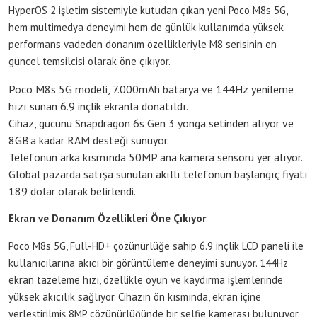
HyperOS 2 işletim sistemiyle kutudan çıkan yeni Poco M8s 5G,
hem multimedya deneyimi hem de günlük kullanımda yüksek
performans vadeden donanım özellikleriyle M8 serisinin en
güncel temsilcisi olarak öne çıkıyor.
Poco M8s 5G modeli, 7.000mAh batarya ve 144Hz yenileme
hızı sunan 6.9 inçlik ekranla donatıldı.
Cihaz, gücünü Snapdragon 6s Gen 3 yonga setinden alıyor ve
8GB’a kadar RAM desteği sunuyor.
Telefonun arka kısmında 50MP ana kamera sensörü yer alıyor.
Global pazarda satışa sunulan akıllı telefonun başlangıç fiyatı
189 dolar olarak belirlendi.
Ekran ve Donanım Özellikleri Öne Çıkıyor
Poco M8s 5G, Full-HD+ çözünürlüğe sahip 6.9 inçlik LCD paneli ile
kullanıcılarına akıcı bir görüntüleme deneyimi sunuyor. 144Hz
ekran tazeleme hızı, özellikle oyun ve kaydırma işlemlerinde
yüksek akıcılık sağlıyor. Cihazın ön kısmında, ekran içine
yerleştirilmiş 8MP çözünürlüğünde bir selfie kamerası bulunuyor.