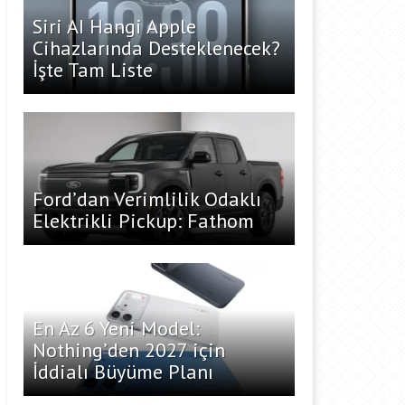
Siri AI Hangi Apple
Cihazlarında Desteklenecek?
İşte Tam Liste
Ford’dan Verimlilik Odaklı
Elektrikli Pickup: Fathom
En Az 6 Yeni Model:
Nothing’den 2027 için
İddialı Büyüme Planı