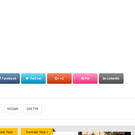
Facebook
Twitter
+1
Pin
LinkedIn
NISSAN
ÜRETIM
ki Yazı
Sonraki Yazı