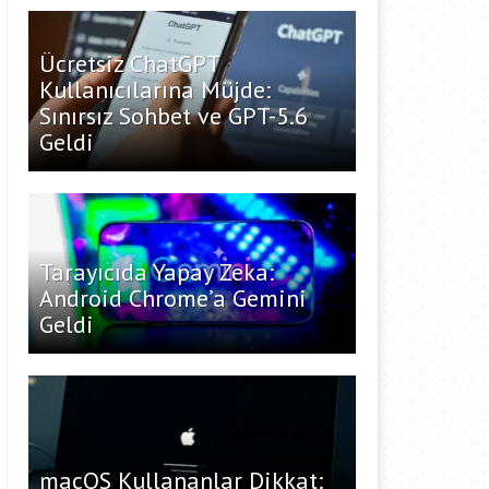
Ücretsiz ChatGPT
Kullanıcılarına Müjde:
Sınırsız Sohbet ve GPT-5.6
Geldi
Tarayıcıda Yapay Zeka:
Android Chrome’a Gemini
Geldi
macOS Kullananlar Dikkat: