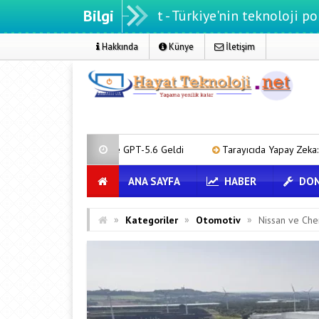
Bilgi
atteknoloji.net - Türkiye'nin teknoloji portalı
Hakkında
Künye
İletişim
hbet ve GPT-5.6 Geldi
Tarayıcıda Yapay Zeka: Android Chrome’a Gem
ANA SAYFA
HABER
DON
»
»
»
Kategoriler
Otomotiv
Nissan ve Cher