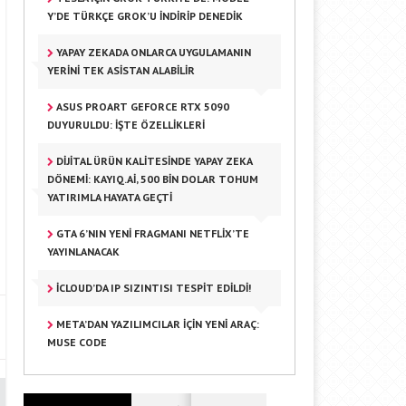
Y’DE TÜRKÇE GROK’U İNDIRIP DENEDIK
YAPAY ZEKADA ONLARCA UYGULAMANIN
YERINI TEK ASISTAN ALABILIR
ASUS PROART GEFORCE RTX 5090
DUYURULDU: İŞTE ÖZELLIKLERI
DİJİTAL ÜRÜN KALİTESİNDE YAPAY ZEKA
DÖNEMİ: KAYIQ.AI, 500 BİN DOLAR TOHUM
YATIRIMLA HAYATA GEÇTİ
GTA 6’NIN YENI FRAGMANI NETFLIX’TE
YAYINLANACAK
ICLOUD’DA IP SIZINTISI TESPIT EDILDI!
META’DAN YAZILIMCILAR IÇIN YENI ARAÇ:
MUSE CODE