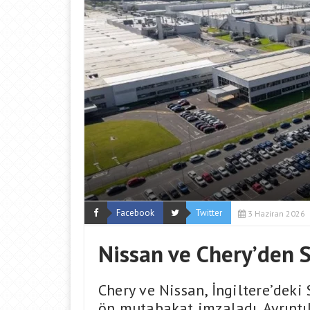
Facebook
Twitter
3 Haziran 2026
Nissan ve Chery’den S
Chery ve Nissan, İngiltere’deki
ön mutabakat imzaladı. Ayrıntı