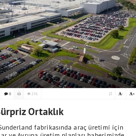
0
231
-
+
ürpriz Ortaklık
 Sunderland fabrikasında araç üretimi için
lar ve Avrupa üretim planları haberimizde.