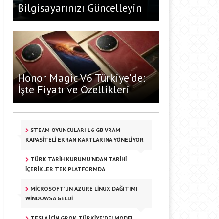
Bilgisayarınızı Güncelleyin
Honor Magic V6 Türkiye’de:
İşte Fiyatı ve Özellikleri
STEAM OYUNCULARI 16 GB VRAM
KAPASITELI EKRAN KARTLARINA YÖNELIYOR
TÜRK TARIH KURUMU’NDAN TARIHI
IÇERIKLER TEK PLATFORMDA
MICROSOFT’UN AZURE LINUX DAĞITIMI
WINDOWS’A GELDI
TESLA IÇIN GROK TÜRKIYE’DE! MODEL