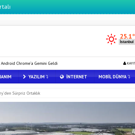
25.1
ini Geldi
macOS Kullananlar Dikkat: Bilgisayarınızı Güncelleyin
KAYI
ANIM
YAZILIM
İNTERNET
MOBIL DÜNYA
y’den Sürpriz Ortaklık