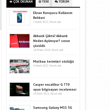
ÇOK OKUNAN
YENİ
YORUM
Ekran Koruyucu Kullanım
Rehberi
7 Aralık 2022,
Yorum yok
Akbank Çöktü! Akbank
Neden Açılmıyor? sorun
çözüldü
16 Nisan 2026,
Yorum yok
Matbaa terimleri sözlüğü
4 Aralık 2022,
Yorum yok
Casper excalibur G 770
oyun bilgisayarı incelemesi
14 Ekim 2021,
Yorum yok
Samsung Galaxy M33 5G