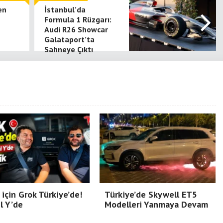
en
İstanbul’da
2
Formula 1 Rüzgarı:
Audi R26 Showcar
Galataport’ta
Sahneye Çıktı
 için Grok Türkiye’de!
Türkiye’de Skywell ET5
l Y’de
Modelleri Yanmaya Devam