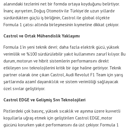
alanındaki tezlerini net bir formda ortaya koyduğunu belirtiyor.
İnanç ayrıyeten, Doğuş Otomotiv ile Türkiye’de uzun yıllardır
sürdürdükten güçlü iş birliğinin, Castrol ile global ölçekte
Formula 1 çatısı altında birleşmesinin kıymetine dikkat çekiyor.
Castrol ve Ortak Mühendislik Yaklaşımı
Formula 1’in yeni teknik devri; daha fazla elektrik gücü, yüksek
verimlilik ve %100 sürdürülebilir yakıt kullanımını zarurî kılıyor. Bu
durum, motorun ve hibrit sistemlerin performansını direkt
etkileyen sıvı teknolojilerini kritik bir öge haline getiriyor. Teknik
partner olarak öne çıkan Castrol, Audi Revolut F1 Team için yarış
şartlarında azamî dayanıklılık ve sistem verimliliği sağlayacak
özel sıvılar geliştiriyor.
Castrol EDGE ve Gelişmiş Sıvı Teknolojileri
Pistlerdeki çok basınç, yüksek sıcaklık ve aşınma üzere kuvvetli
koşullarla uğraş etmek için geliştirilen Castrol EDGE, motor
gücünü korurken yakıt performansını da üst çekiyor. Formula 1