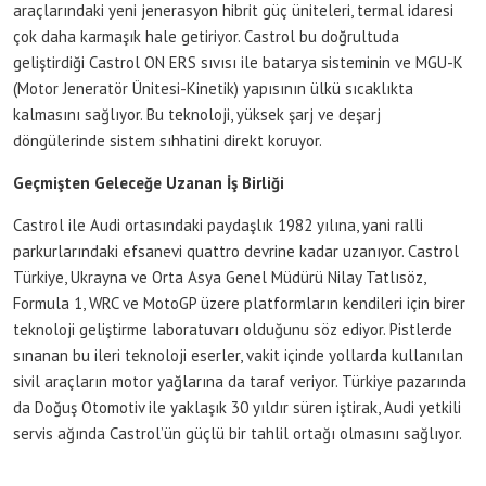
araçlarındaki yeni jenerasyon hibrit güç üniteleri, termal idaresi
çok daha karmaşık hale getiriyor. Castrol bu doğrultuda
geliştirdiği Castrol ON ERS sıvısı ile batarya sisteminin ve MGU-K
(Motor Jeneratör Ünitesi-Kinetik) yapısının ülkü sıcaklıkta
kalmasını sağlıyor. Bu teknoloji, yüksek şarj ve deşarj
döngülerinde sistem sıhhatini direkt koruyor.
Geçmişten Geleceğe Uzanan İş Birliği
Castrol ile Audi ortasındaki paydaşlık 1982 yılına, yani ralli
parkurlarındaki efsanevi quattro devrine kadar uzanıyor. Castrol
Türkiye, Ukrayna ve Orta Asya Genel Müdürü Nilay Tatlısöz,
Formula 1, WRC ve MotoGP üzere platformların kendileri için birer
teknoloji geliştirme laboratuvarı olduğunu söz ediyor. Pistlerde
sınanan bu ileri teknoloji eserler, vakit içinde yollarda kullanılan
sivil araçların motor yağlarına da taraf veriyor. Türkiye pazarında
da Doğuş Otomotiv ile yaklaşık 30 yıldır süren iştirak, Audi yetkili
servis ağında Castrol’ün güçlü bir tahlil ortağı olmasını sağlıyor.