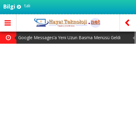
Bilgi
Hayatteknolo
Google Messages’a Yeni Uzun Basma Menüsü Geldi
Zihin Okuyan Yapay Zeka Firması: Beynini Okutana 50
Dolar
Ekran Kartı Fiyatlarına Zam Yolda: Yüzde 40’a Varan Fiyat
Artışı
Bellek Pazarında Yeni Dönem: HP ve Asus Çinli
Tedarikçilere Geçiyor
Pixel Telefonlara Yapay Zeka Destekli Saat Tasarımları
Geliyor
Google Messages’a Yeni Uzun Basma Menüsü Geldi