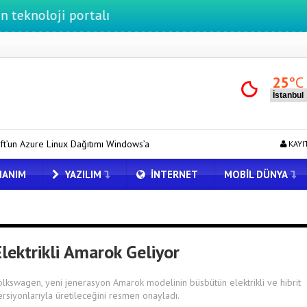
oji portalı
25
°C
Dağıtımı Windows’a Geldi
Tesla için Grok Türkiye’de! Model Y’de T
KAYI
ANIM
YAZILIM
İNTERNET
MOBIL DÜNYA
lektrikli Amarok Geliyor
olkswagen, yeni jenerasyon Amarok modelinin büsbütün elektrikli ve hibrit
ersiyonlarıyla üretileceğini resmen onayladı.