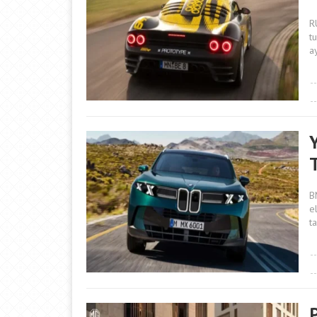
R
t
a
T
B
el
ta