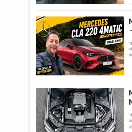
M
A
d
M
d
u