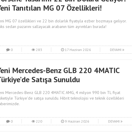
eni Tanıtılan MG 07 Özellikleri!
eni MG 07 özellikleri ve 22 bin dolarlık fiyatıyla ezber bozmaya geliyor.
üks sedan pazarını sallayacak arabanın tüm ayrıntıları burada!
0
283
17 Haziran 2026
DEVAMI
Yeni Mercedes-Benz GLB 220 4MATIC
Türkiye’de Satışa Sunuldu
eni Mercedes-Benz GLB 220 4MATIC AMG, 4 milyon 990 bin TL fiyat
tiketiyle Türkiye'de satışa sunuldu. Hibrit teknolojisi ve teknik özellikleri
aberimizde.
0
220
9 Haziran 2026
DEVAMI