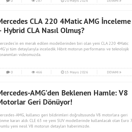
0
287
20 Mayıs 2026
DEVAMI
Mercedes CLA 220 4Matic AMG İnceleme
– Hybrid CLA Nasıl Olmuş?
ercedes'in en merak edilen modellerinden biri olan yeni CLA 220 4Matic
MG'yi tüm detaylarıyla inceledik. Hibrit motorun performansı ve teknolojik
onanımları videomuzda.
0
466
15 Mayıs 2026
DEVAMI
Mercedes-AMG’den Beklenen Hamle: V8
Motorlar Geri Dönüyor!
ercedes-AMG, kullanıcı geri bildirimleri doğrultusunda V8 motorlara geri
önme kararı aldı. CLE 63 ve yeni SUV modellerinde kullanılacak olan Euro 
yumlu yeni nesil V8 motorun detayları haberimizde.