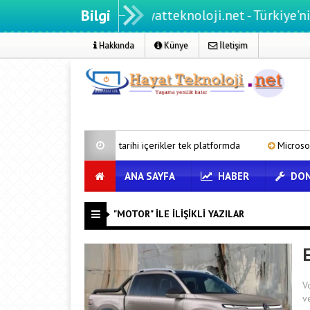
Bilgi
Hayatteknoloji.net - Türkiye'nin teknol
Hakkında
Künye
İletişim
rumu’ndan tarihi içerikler tek platformda
Microsoft’un Azure Linux 
ANA SAYFA
HABER
DON
"MOTOR" ILE İLIŞIKLI YAZILAR
E
V
v