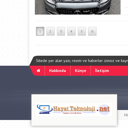
1
2
3
4
5
6
Sitede yer alan yazı, resim ve haberler izinsiz ve ka
Hakkında
Künye
İletişim
H