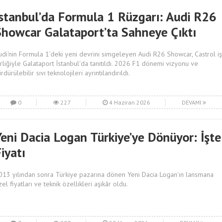
İstanbul’da Formula 1 Rüzgarı: Audi R26
Showcar Galataport’ta Sahneye Çıktı
udi'nin Formula 1'deki yeni devrini simgeleyen Audi R26 Showcar, Castrol iş
irliğiyle Galataport İstanbul'da tanıtıldı. 2026 F1 dönemi vizyonu ve
rdürülebilir sıvı teknolojileri ayrıntılandırıldı.
0
227
4 Haziran 2026
DEVAMI
Yeni Dacia Logan Türkiye’ye Dönüyor: İşte
iyatı
013 yılından sonra Türkiye pazarına dönen Yeni Dacia Logan'ın lansmana
el fiyatları ve teknik özellikleri aşikâr oldu.