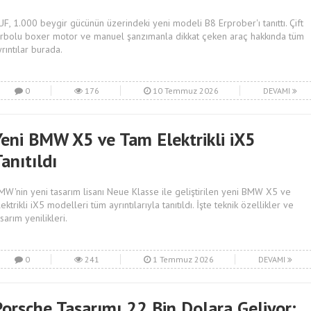
UF, 1.000 beygir gücünün üzerindeki yeni modeli B8 Erprober'ı tanıttı. Çift
urbolu boxer motor ve manuel şanzımanla dikkat çeken araç hakkında tüm
yrıntılar burada.
0
176
10 Temmuz 2026
DEVAMI
Yeni BMW X5 ve Tam Elektrikli iX5
anıtıldı
MW'nin yeni tasarım lisanı Neue Klasse ile geliştirilen yeni BMW X5 ve
ektrikli iX5 modelleri tüm ayrıntılarıyla tanıtıldı. İşte teknik özellikler ve
sarım yenilikleri.
0
241
1 Temmuz 2026
DEVAMI
Porsche Tasarımı 22 Bin Dolara Geliyor: