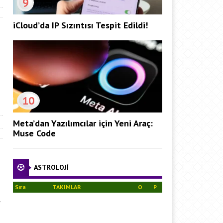
9
iCloud’da IP Sızıntısı Tespit Edildi!
10
Meta’dan Yazılımcılar için Yeni Araç:
Muse Code
ASTROLOJİ
Sıra
TAKIMLAR
O
P
7