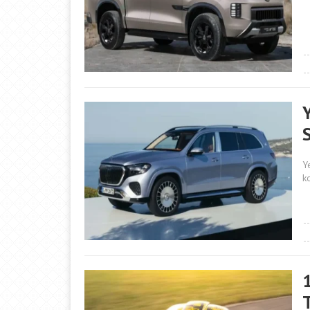
S
Y
k
T