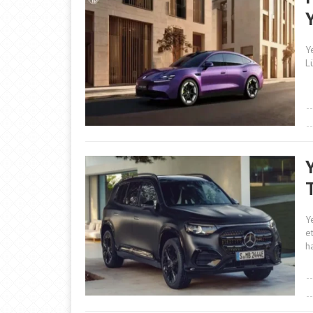
Y
Y
L
Y
e
h