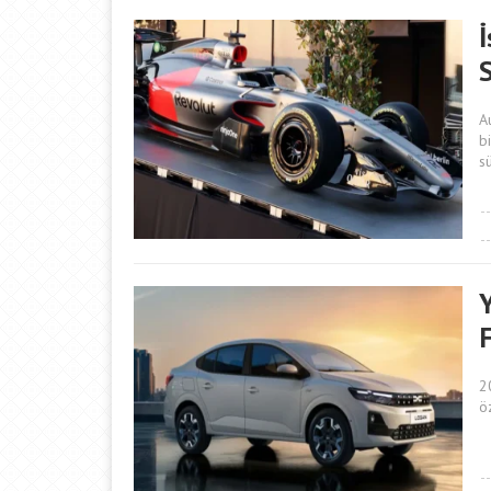
A
b
sü
F
2
öz