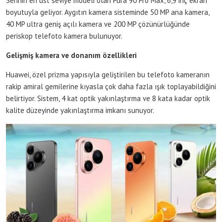
Serinin en üst seviye modeli olan Pura 90 Pro Max, 6,9 inç ekran
boyutuyla geliyor. Aygıtın kamera sisteminde 50 MP ana kamera,
40 MP ultra geniş açılı kamera ve 200 MP çözünürlüğünde
periskop telefoto kamera bulunuyor.
Gelişmiş kamera ve donanım özellikleri
Huawei, özel prizma yapısıyla geliştirilen bu telefoto kameranın
rakip amiral gemilerine kıyasla çok daha fazla ışık toplayabildiğini
belirtiyor. Sistem, 4 kat optik yakınlaştırma ve 8 kata kadar optik
kalite düzeyinde yakınlaştırma imkanı sunuyor.