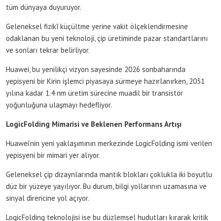
tüm dünyaya duyuruyor.
Geleneksel fizikî küçültme yerine vakit ölçeklendirmesine
odaklanan bu yeni teknoloji, çip üretiminde pazar standartlarını
ve sonları tekrar belirliyor.
Huawei, bu yenilikçi vizyon sayesinde 2026 sonbaharında
yepisyeni bir Kirin işlemci piyasaya sürmeye hazırlanırken, 2031
yılına kadar 1.4 nm üretim sürecine muadil bir transistör
yoğunluğuna ulaşmayı hedefliyor.
LogicFolding Mimarisi ve Beklenen Performans Artışı
Huawei’nin yeni yaklaşımının merkezinde LogicFolding ismi verilen
yepisyeni bir mimari yer alıyor.
Geleneksel çip dizaynlarında mantık blokları çoklukla iki boyutlu
düz bir yüzeye yayılıyor. Bu durum, bilgi yollarının uzamasına ve
sinyal direncine yol açıyor.
LogicFolding teknolojisi ise bu düzlemsel hudutları kırarak kritik