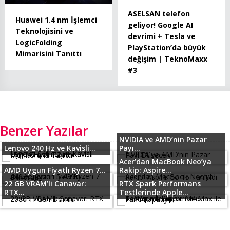
ASELSAN telefon
Huawei 1.4 nm İşlemci
geliyor! Google AI
Teknolojisini ve
devrimi + Tesla ve
LogicFolding
PlayStation’da büyük
Mimarisini Tanıttı
değişim | TeknoMaxx
#3
Benzer Yazılar
NVIDIA ve AMD’nin Pazar
Lenovo 240 Hz ve Kavisli...
Payı...
Acer’dan MacBook Neo’ya
AMD Uygun Fiyatlı Ryzen 7...
Rakip: Aspire...
22 GB VRAM’li Canavar:
RTX Spark Performans
RTX...
Testlerinde Apple...