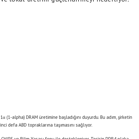
 1α (1-alpha) DRAM üretimine başladığını duyurdu. Bu adım, şirketin
inci defa ABD topraklarına taşımasını sağlıyor.
k CHIPS ve Bilim Yasası fonu ile destekleniyor. Tesisin DDR4 plaka