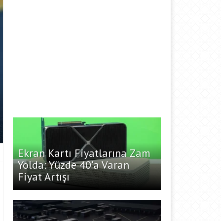
Ekran Kartı Fiyatlarına Zam
Yolda: Yüzde 40’a Varan
Fiyat Artışı