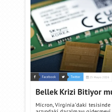
Facebook
Twitter
25 Mayıs 2026
Bellek Krizi Bitiyor 
Micron, Virginia’daki tesisin
arzındaki daralmayı gidermeyi 