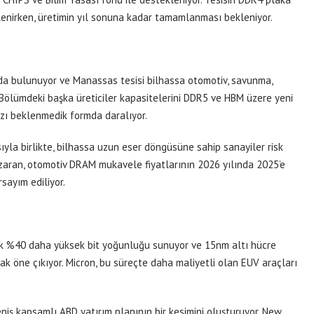
lenirken, üretimin yıl sonuna kadar tamamlanması bekleniyor.
nda bulunuyor ve Manassas tesisi bilhassa otomotiv, savunma,
. Bölümdeki başka üreticiler kapasitelerini DDR5 ve HBM üzere yeni
rzı beklenmedik formda daralıyor.
a birlikte, bilhassa uzun eser döngüsüne sahip sanayiler risk
azaran, otomotiv DRAM mukavele fiyatlarının 2026 yılında 2025’e
sayım ediliyor.
ık %40 daha yüksek bit yoğunluğu sunuyor ve 15nm altı hücre
ak öne çıkıyor. Micron, bu süreçte daha maliyetli olan EUV araçları
 geniş kapsamlı ABD yatırım planının bir kesimini oluşturuyor. New