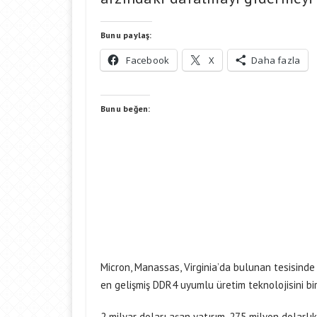
Bunu paylaş:
Facebook
X
Daha fazla
Bunu beğen:
Micron, Manassas, Virginia’da bulunan tesisinde
en gelişmiş DDR4 uyumlu üretim teknolojisini bir
2 milyar doları aşan yatırım, 275 milyon dolarlı