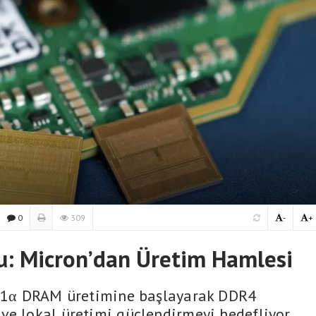
0
309
-
+
mu: Micron’dan Üretim Hamlesi
de 1α DRAM üretimine başlayarak DDR4
ve lokal üretimi güçlendirmeyi hedefliyor.