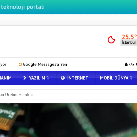
portalı
25.5
ssages’a Yeni Uzun Basma Menüsü Geldi
Zihin Okuyan Yapay Zeka
KAYI
ANIM
YAZILIM
İNTERNET
MOBIL DÜNYA
’dan Üretim Hamlesi