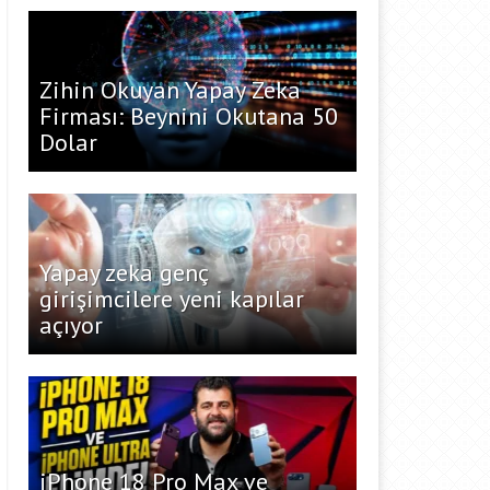
Zihin Okuyan Yapay Zeka
Firması: Beynini Okutana 50
Dolar
Yapay zeka genç
girişimcilere yeni kapılar
açıyor
iPhone 18 Pro Max ve