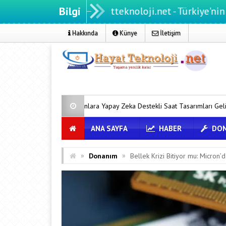
Bilgi
Hayatteknoloji.net - Türkiye'nin teknoloji 
Hakkında
Künye
İletişim
elefonlara Yapay Zeka Destekli Saat Tasarımları Geliyor
Google Me
ANA SAYFA
HABER
DON
»
»
Donanım
Bellek Krizi Bitiyor mu: Micron