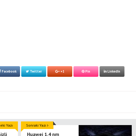
Facebook
Twitter
+1
Pin
LinkedIn
ki Yazı
Sonraki Yazı
zli
Huawei 1.4 nm