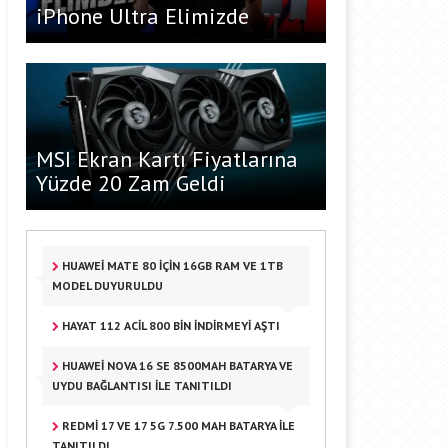
iPhone Ultra Elimizde
MSI Ekran Kartı Fiyatlarına
Yüzde 20 Zam Geldi
HUAWEI MATE 80 IÇIN 16GB RAM VE 1TB
MODEL DUYURULDU
HAYAT 112 ACIL 800 BIN INDIRMEYI AŞTI
HUAWEI NOVA 16 SE 8500MAH BATARYA VE
UYDU BAĞLANTISI ILE TANITILDI
REDMI 17 VE 17 5G 7.500 MAH BATARYA ILE
TANITILDI