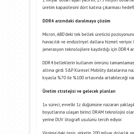
üretim kapasitesini dört katına çıkarması hedef
DDR4 arzındaki daralmaya çözüm
Micron, ABD’deki tek bellek üreticisi pozisyonu
havacılık ve endüstriyel dallara hizmet veriyor
jenerasyon teknolojilere kaydırdığı için DDR4 a
DDR4 belleklerin kullanım ömrünü tamamlamasıyl
altına girdi. S&P Küresel Mobility datalarına n
kıyasla %70 ile %100 ortasında artabileceği var
Üretim stratejisi ve gelecek planları
1α süreci, evvelki 1z düğümüne nazaran yaklaş
boyutlarına ulaşan birinci DRAM teknolojisi olar
yerine DUV litografi usulünü tercih ediyor.
Virginia’daki tesis, şirketin 200 milyar dolarlık