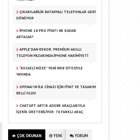
ÇIKARILABILIR BATARYALI TELEFONLAR GERI
DÖNÜYOR
IPHONE 18 PRO FIYATI NE KADAR
ARTACAK?
APPLE’DAN REKOR: PREMIUM AKILLI
TELEFON PAZARINDA IPHONE HAKIMIYETI
“KOCAELI MÜZE” YENI WEB SITESIYLE
YAYINDA
OPENAI’IN İLK CIHAZI IÇIN FIYAT VE TASARIM
BELLI OLDU
CHATGPT ARTIK ADOBE ARAÇLARIYLA
İÇERIK ÜRETEBILIYOR: 70 FARKLI ARAÇ
ÇOK OKUNAN
YENİ
YORUM