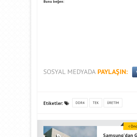
Bunu beğen:
SOSYAL MEDYADA
PAYLAŞIN:
Etiketler:
DDR4
TEK
ÜRETIM
Önce
Samsung’dan Gi