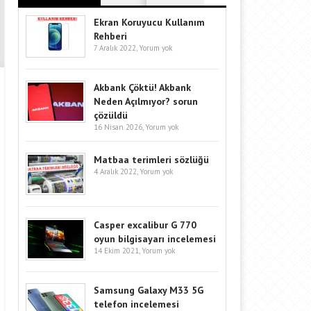
Ekran Koruyucu Kullanım
Rehberi
7 Aralık 2022,
Yorum yok
Akbank Çöktü! Akbank
Neden Açılmıyor? sorun
çözüldü
16 Nisan 2026,
Yorum yok
Matbaa terimleri sözlüğü
4 Aralık 2022,
Yorum yok
Casper excalibur G 770
oyun bilgisayarı incelemesi
14 Ekim 2021,
Yorum yok
Samsung Galaxy M33 5G
telefon incelemesi