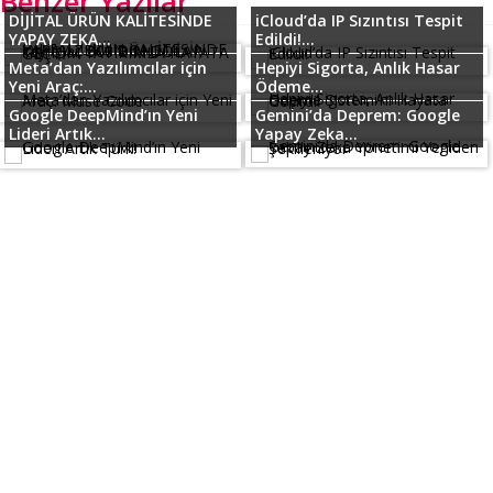
Benzer Yazılar
DİJİTAL ÜRÜN KALİTESİNDE
iCloud’da IP Sızıntısı Tespit
YAPAY ZEKA...
Edildi!...
Meta’dan Yazılımcılar için
Hepiyi Sigorta, Anlık Hasar
Yeni Araç:...
Ödeme...
Google DeepMind’ın Yeni
Gemini’da Deprem: Google
Lideri Artık...
Yapay Zeka...