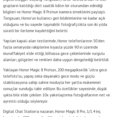
grupların katıldığı dört saatlik bâtın bir oturumdan edindiği
bilgileri ve Honor Magic 8 Pro’nun kamera örneklerini paylaştı.
Tongxuan, Honor’un kullanıcı geri bildirimlerine ne kadar açık
olduğunu ve bu sayede taşınabilir fotoğrafçılıkta son iki yılda
süratli bir ilerleme kaydettiğini belirtti.
Yapılan kapalı alan testlerinde, Honor telefonlarının 50’den
fazla senaryoda rakiplerine kıyasla yüzde 90’ın üzerinde
muvaffakiyet elde ettiği, bilhassa gece çekimlerinde vurgulu
alanları, gölgeleri ve renkleri daha uygun dengelediği belirtildi.
Yaklaşan Honor Magic 8 Pro’nun, 200 megapiksellik “ultra gece
telefoto”su, yapay zeka dayanaklı gece modu ve güçlü
stabilizasyona sahip sahne moduyla her şartta mükemmel
sonuçlar sunduğu tabir ediliyor. Bu özellikler sayesinde, düşük
ışıkta bile elde çekilen 10x yakınlaştırma fotoğraflarının net ve
ayrıntılı olduğu söyleniyor.
Digital Chat Station’a nazaran, Honor Magic 8 Pro, 1/1.4 inç