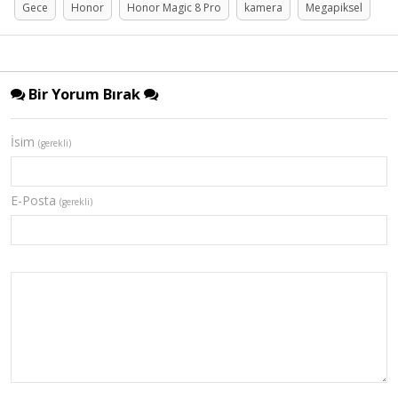
Gece
Honor
Honor Magic 8 Pro
kamera
Megapiksel
Bir Yorum Bırak
İsim
(gerekli)
E-Posta
(gerekli)