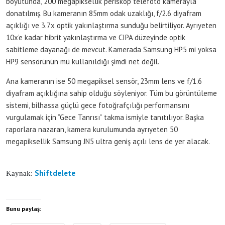
boyutunda, 200 megapiksellik periskop telefoto kamerayla
donatılmış. Bu kameranın 85mm odak uzaklığı, f/2.6 diyafram
açıklığı ve 3.7x optik yakınlaştırma sunduğu belirtiliyor. Ayrıyeten
10x’e kadar hibrit yakınlaştırma ve CIPA düzeyinde optik
sabitleme dayanağı de mevcut. Kamerada Samsung HP5 mi yoksa
HP9 sensörünün mü kullanıldığı şimdi net değil.
Ana kameranın ise 50 megapiksel sensör, 23mm lens ve f/1.6
diyafram açıklığına sahip olduğu söyleniyor. Tüm bu görüntüleme
sistemi, bilhassa güçlü gece fotoğrafçılığı performansını
vurgulamak için “Gece Tanrısı” takma ismiyle tanıtılıyor. Başka
raporlara nazaran, kamera kurulumunda ayrıyeten 50
megapiksellik Samsung JN5 ultra geniş açılı lens de yer alacak.
Shiftdelete
Kaynak:
Bunu paylaş: