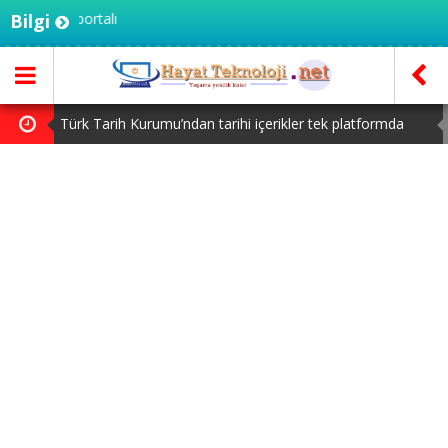
knoloji portalı
Bilgi
Türk Tarih Kurumu’ndan tarihi içerikler tek platformda
Microsoft’un Azure Linux Dağıtımı Windows’a Geldi
macOS Kullananlar Dikkat: Bilgisayarınızı Güncelleyin
Honor Magic V6 Türkiye’de: İşte Fiyatı ve Özellikleri
Steam Oyuncuları 16 GB VRAM Kapasiteli Ekran Kartlarına
Yöneliyor