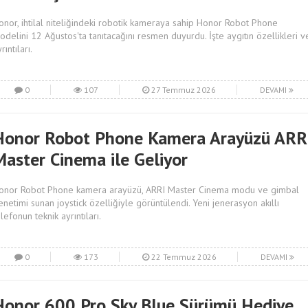
onor, ihtilal niteliğindeki robotik kameraya sahip Honor Robot Phone
odelini 12 Ağustos'ta tanıtacağını resmen duyurdu. İşte aygıtın özellikleri v
rıntıları.
0
107
27 Temmuz 2026
DEVAMI
Honor Robot Phone Kamera Arayüzü ARR
Master Cinema ile Geliyor
onor Robot Phone kamera arayüzü, ARRI Master Cinema modu ve gimbal
enetimi sunan joystick özelliğiyle görüntülendi. Yeni jenerasyon akıllı
lefonun teknik ayrıntıları.
0
173
22 Temmuz 2026
DEVAMI
Honor 600 Pro Sky Blue Sürümü Hediye