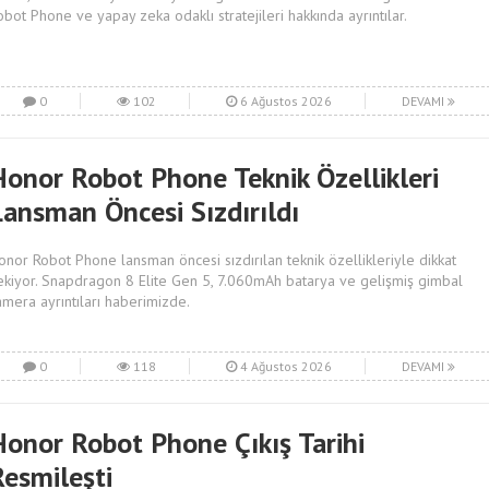
obot Phone ve yapay zeka odaklı stratejileri hakkında ayrıntılar.
0
102
6 Ağustos 2026
DEVAMI
Honor Robot Phone Teknik Özellikleri
Lansman Öncesi Sızdırıldı
onor Robot Phone lansman öncesi sızdırılan teknik özellikleriyle dikkat
ekiyor. Snapdragon 8 Elite Gen 5, 7.060mAh batarya ve gelişmiş gimbal
amera ayrıntıları haberimizde.
0
118
4 Ağustos 2026
DEVAMI
Honor Robot Phone Çıkış Tarihi
Resmileşti