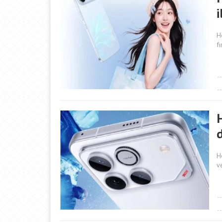
i
H
f
H
v