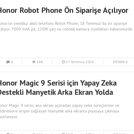
Honor Robot Phone Ön Siparişe Açılıyor
onor'un yenilikçi akıllı telefonu Robot Phone, 18 Temmuz'da ön siparişe
çılıyor. 7000 mAh pil, 120W şarj ve robotik kamera özellikleri haberimizde.
0
148
17 Temmuz 2026
DEVAMI
Honor Magic 9 Serisi için Yapay Zeka
Destekli Manyetik Arka Ekran Yolda
onor Magic 9 serisi, ana ekranı açmadan yapay zeka süreçlerine ve
ildirimlere erişim sağlayan manyetik arka ekranla piyasaya çıkmaya
azırlanıyor.