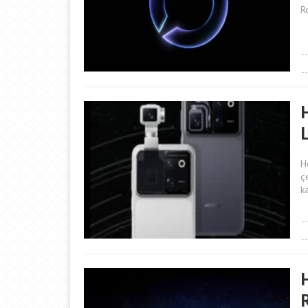
R
H
ç
k