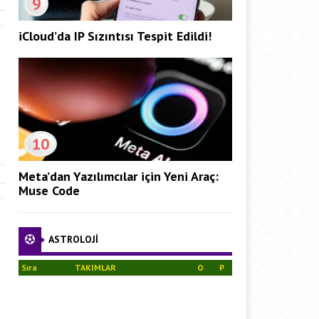
9
iCloud’da IP Sızıntısı Tespit Edildi!
10
Meta’dan Yazılımcılar için Yeni Araç:
Muse Code
ASTROLOJİ
Sıra
TAKIMLAR
O
P