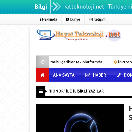
Bilgi
Hayatteknoloji.net - Türkiye'nin tekno
Hakkında
Künye
İletişim
urumu’ndan tarihi içerikler tek platformda
Microsoft’un Azure Linu
ANA SAYFA
HABER
DON
"HONOR" ILE İLIŞIKLI YAZILAR
H