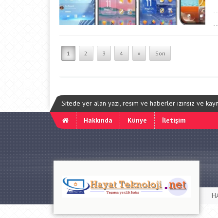
1
2
3
4
»
Son
Sitede yer alan yazı, resim ve haberler izinsiz ve ka
Hakkında
Künye
İletişim
H