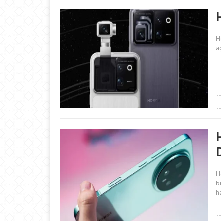
H
a
H
b
h