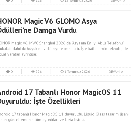
0
116
12 Temmuz 2026
DEVAMI
HONOR Magic V6 GLOMO Asya
Ödülleri’ne Damga Vurdu
ONOR Magic V6, MWC Shanghai 2026'da "Asya'nın En İyi Akıllı Telefonu"
ükafatı dahil iki büyük muvaffakiyete imza attı. İşte katlanabilir teknolojide
tilal yaratan ayrıntılar.
0
226
1 Temmuz 2026
DEVAMI
Android 17 Tabanlı Honor MagicOS 11
uyuruldu: İşte Özellikleri
ndroid 17 tabanlı Honor MagicOS 11 duyuruldu. Liquid Glass tasarım lisanı
unan güncellemenin tüm ayrıntıları ve beta listesi.