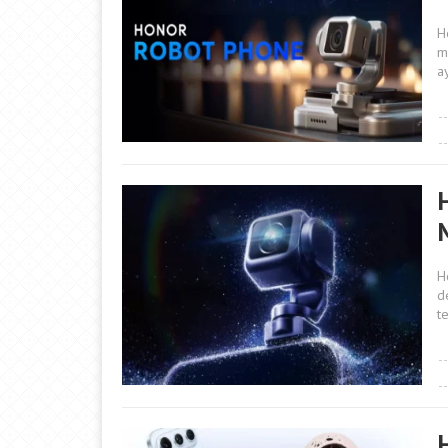
H
m
ay
H
d
te