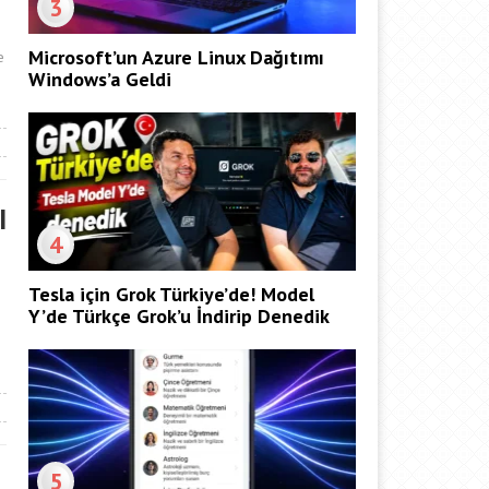
3
Microsoft’un Azure Linux Dağıtımı
e
Windows’a Geldi
I
4
Tesla için Grok Türkiye’de! Model
Y’de Türkçe Grok’u İndirip Denedik
5