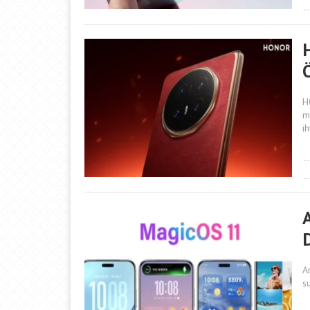
H
m
ih
D
A
s