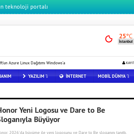
loji portalı
25
°C
x Dağıtımı Windows’a Geldi
Tesla için Grok Türkiye’de! Model Y’de 
KAYI
ANIM
YAZILIM
İNTERNET
MOBIL DÜNYA
Honor Yeni Logosu ve Dare to Be
Sloganıyla Büyüyor
onor, 2026'da büyüme ile yeni logosunu ve Dare to Be sloganını tanıttı.