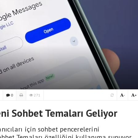
0
271
-
+
ni Sohbet Temaları Geliyor
ıcıları için sohbet pencerelerini
ohbet Temaları özelliğini kullanıma sunuyor.