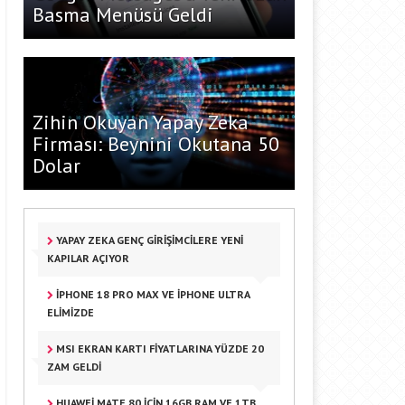
Basma Menüsü Geldi
Zihin Okuyan Yapay Zeka
Firması: Beynini Okutana 50
Dolar
YAPAY ZEKA GENÇ GIRIŞIMCILERE YENI
KAPILAR AÇIYOR
IPHONE 18 PRO MAX VE IPHONE ULTRA
ELIMIZDE
MSI EKRAN KARTI FIYATLARINA YÜZDE 20
ZAM GELDI
HUAWEI MATE 80 IÇIN 16GB RAM VE 1TB