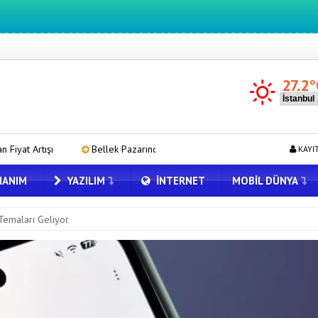
27.2
°
Bellek Pazarında Yeni Dönem: HP ve Asus Çinli Tedarikçilere Geçiyor
KAYI
ANIM
YAZILIM
İNTERNET
MOBIL DÜNYA
emaları Geliyor