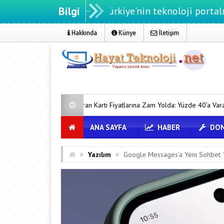
Bilgi
eknoloji.net - Türkiye'nin teknoloji portalı
Hakkında
Künye
İletişim
Ekran Kartı Fiyatlarına Zam Yolda: Yüzde 40’a Varan Fiyat Artışı
ANA SAYFA
HABER
DON
»
»
Yazılım
Google Messages’a Yeni Sohbet T