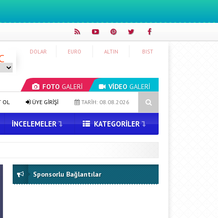
DOLAR
EURO
ALTIN
BIST
C
FOTO
GALERİ
VİDEO
GALERİ
Pixel Telefonlara Yapay Zeka Destekli Saat Tasarımları Geliyor
T OL
ÜYE GİRİŞİ
TARİH: 08.08.2026
İNCELEMELER
KATEGORILER
Sponsorlu Bağlantılar