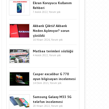
Ekran Koruyucu Kullanım
Rehberi
7 Aralık 2022,
Yorum yok
Akbank Çöktü! Akbank
Neden Açılmıyor? sorun
çözüldü
16 Nisan 2026,
Yorum yok
Matbaa terimleri sözlüğü
4 Aralık 2022,
Yorum yok
Casper excalibur G 770
oyun bilgisayarı incelemesi
14 Ekim 2021,
Yorum yok
Samsung Galaxy M33 5G
telefon incelemesi
20 Nisan 2022,
Yorum yok