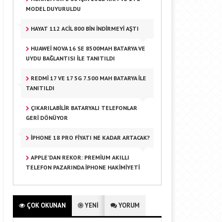
MODEL DUYURULDU
HAYAT 112 ACIL 800 BIN INDIRMEYI AŞTI
HUAWEI NOVA 16 SE 8500MAH BATARYA VE
UYDU BAĞLANTISI ILE TANITILDI
REDMI 17 VE 17 5G 7.500 MAH BATARYA ILE
TANITILDI
ÇIKARILABILIR BATARYALI TELEFONLAR
GERI DÖNÜYOR
IPHONE 18 PRO FIYATI NE KADAR ARTACAK?
APPLE’DAN REKOR: PREMIUM AKILLI
TELEFON PAZARINDA IPHONE HAKIMIYETI
ÇOK OKUNAN
YENİ
YORUM