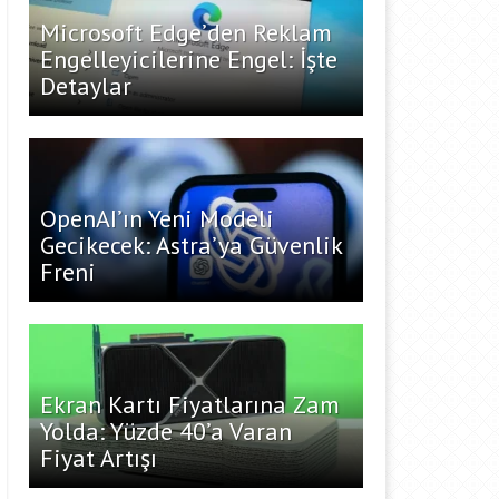
Microsoft Edge’den Reklam
Engelleyicilerine Engel: İşte
Detaylar
OpenAI’ın Yeni Modeli
Gecikecek: Astra’ya Güvenlik
Freni
Ekran Kartı Fiyatlarına Zam
Yolda: Yüzde 40’a Varan
Fiyat Artışı