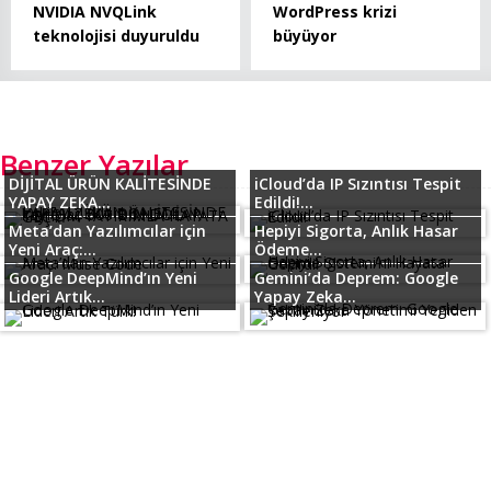
NVIDIA NVQLink
WordPress krizi
teknolojisi duyuruldu
büyüyor
Benzer Yazılar
DİJİTAL ÜRÜN KALİTESİNDE
iCloud’da IP Sızıntısı Tespit
YAPAY ZEKA...
Edildi!...
Meta’dan Yazılımcılar için
Hepiyi Sigorta, Anlık Hasar
Yeni Araç:...
Ödeme...
Google DeepMind’ın Yeni
Gemini’da Deprem: Google
Lideri Artık...
Yapay Zeka...