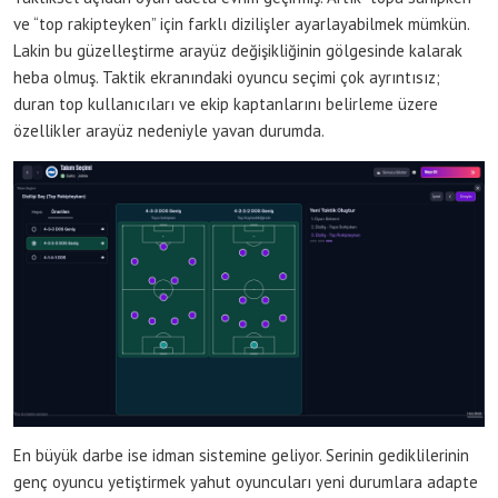
ve “top rakipteyken” için farklı dizilişler ayarlayabilmek mümkün.
Lakin bu güzelleştirme arayüz değişikliğinin gölgesinde kalarak
heba olmuş. Taktik ekranındaki oyuncu seçimi çok ayrıntısız;
duran top kullanıcıları ve ekip kaptanlarını belirleme üzere
özellikler arayüz nedeniyle yavan durumda.
En büyük darbe ise idman sistemine geliyor. Serinin gediklilerinin
genç oyuncu yetiştirmek yahut oyuncuları yeni durumlara adapte