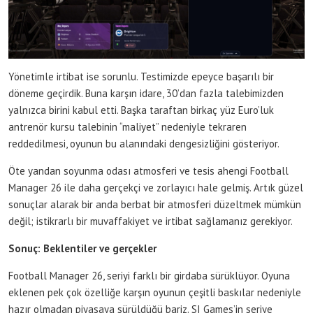
Yönetimle irtibat ise sorunlu. Testimizde epeyce başarılı bir
döneme geçirdik. Buna karşın idare, 30’dan fazla talebimizden
yalnızca birini kabul etti. Başka taraftan birkaç yüz Euro’luk
antrenör kursu talebinin “maliyet” nedeniyle tekraren
reddedilmesi, oyunun bu alanındaki dengesizliğini gösteriyor.
Öte yandan soyunma odası atmosferi ve tesis ahengi Football
Manager 26 ile daha gerçekçi ve zorlayıcı hale gelmiş. Artık güzel
sonuçlar alarak bir anda berbat bir atmosferi düzeltmek mümkün
değil; istikrarlı bir muvaffakiyet ve irtibat sağlamanız gerekiyor.
Sonuç: Beklentiler ve gerçekler
Football Manager 26, seriyi farklı bir girdaba sürüklüyor. Oyuna
eklenen pek çok özelliğe karşın oyunun çeşitli baskılar nedeniyle
hazır olmadan piyasaya sürüldüğü bariz. SI Games’in seriye