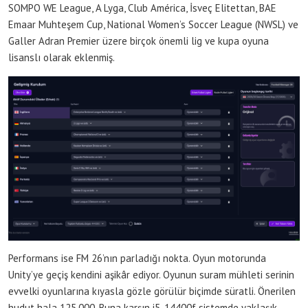
SOMPO WE League, A Lyga, Club América, İsveç Elitettan, BAE
Emaar Muhteşem Cup, National Women’s Soccer League (NWSL) ve
Galler Adran Premier üzere birçok önemli lig ve kupa oyuna
lisanslı olarak eklenmiş.
Performans ise FM 26’nın parladığı nokta. Oyun motorunda
Unity’ye geçiş kendini aşikâr ediyor. Oyunun suram mühleti serinin
evvelki oyunlarına kıyasla gözle görülür biçimde süratli. Önerilen
hudut hala 125.000. Buna karşın i5-14400f sistemde yaklaşık