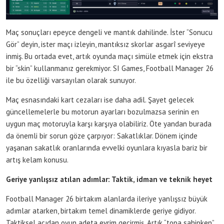
Maç sonuçları epeyce dengeli ve mantık dahilinde. İster “Sonucu
Gör” deyin, ister maçı izleyin, mantıksız skorlar asgarî seviyeye
inmiş. Bu ortada evet, artık oyunda maçı simüle etmek için ekstra
bir “skin” kullanmanız gerekmiyor. SI Games, Football Manager 26
ile bu özelliği varsayılan olarak sunuyor.
Maç esnasındaki kart cezaları ise daha adil. Şayet gelecek
güncellemelerle bu motorun ayarları bozulmazsa serinin en
uygun maç motoruyla karşı karşıya olabiliriz. Öte yandan burada
da önemli bir sorun göze çarpıyor: Sakatlıklar. Dönem içinde
yaşanan sakatlık oranlarında evvelki oyunlara kıyasla bariz bir
artış kelam konusu.
Geriye yanlışsız atılan adımlar: Taktik, idman ve teknik heyet
Football Manager 26 birtakım alanlarda ileriye yanlışsız büyük
adımlar atarken, birtakım temel dinamiklerde geriye gidiyor.
Taktiksel açıdan oyun adeta evrim geçirmiş. Artık “topa sahipken”