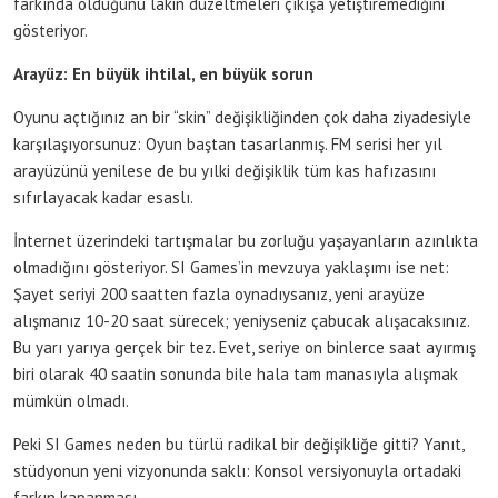
farkında olduğunu lakin düzeltmeleri çıkışa yetiştiremediğini
gösteriyor.
Arayüz: En büyük ihtilal, en büyük sorun
Oyunu açtığınız an bir “skin” değişikliğinden çok daha ziyadesiyle
karşılaşıyorsunuz: Oyun baştan tasarlanmış. FM serisi her yıl
arayüzünü yenilese de bu yılki değişiklik tüm kas hafızasını
sıfırlayacak kadar esaslı.
İnternet üzerindeki tartışmalar bu zorluğu yaşayanların azınlıkta
olmadığını gösteriyor. SI Games’in mevzuya yaklaşımı ise net:
Şayet seriyi 200 saatten fazla oynadıysanız, yeni arayüze
alışmanız 10-20 saat sürecek; yeniyseniz çabucak alışacaksınız.
Bu yarı yarıya gerçek bir tez. Evet, seriye on binlerce saat ayırmış
biri olarak 40 saatin sonunda bile hala tam manasıyla alışmak
mümkün olmadı.
Peki SI Games neden bu türlü radikal bir değişikliğe gitti? Yanıt,
stüdyonun yeni vizyonunda saklı: Konsol versiyonuyla ortadaki
farkın kapanması.