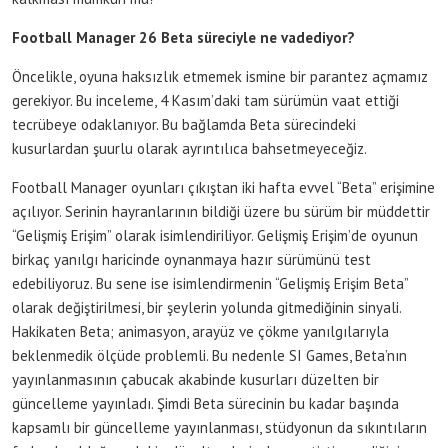
Football Manager 26 Beta süreciyle ne vadediyor?
Öncelikle, oyuna haksızlık etmemek ismine bir parantez açmamız
gerekiyor. Bu inceleme, 4 Kasım’daki tam sürümün vaat ettiği
tecrübeye odaklanıyor. Bu bağlamda Beta sürecindeki
kusurlardan şuurlu olarak ayrıntılıca bahsetmeyeceğiz.
Football Manager oyunları çıkıştan iki hafta evvel “Beta” erişimine
açılıyor. Serinin hayranlarının bildiği üzere bu sürüm bir müddettir
“Gelişmiş Erişim” olarak isimlendiriliyor. Gelişmiş Erişim’de oyunun
birkaç yanılgı haricinde oynanmaya hazır sürümünü test
edebiliyoruz. Bu sene ise isimlendirmenin “Gelişmiş Erişim Beta”
olarak değiştirilmesi, bir şeylerin yolunda gitmediğinin sinyali.
Hakikaten Beta; animasyon, arayüz ve çökme yanılgılarıyla
beklenmedik ölçüde problemli. Bu nedenle SI Games, Beta’nın
yayınlanmasının çabucak akabinde kusurları düzelten bir
güncelleme yayınladı. Şimdi Beta sürecinin bu kadar başında
kapsamlı bir güncelleme yayınlanması, stüdyonun da sıkıntıların