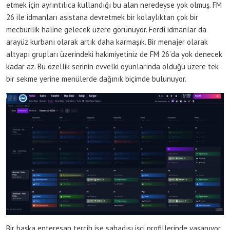
etmek için ayrıntılıca kullandığı bu alan neredeyse yok olmuş. FM
26 ile idmanları asistana devretmek bir kolaylıktan çok bir
mecburilik haline gelecek üzere görünüyor. Ferdî idmanlar da
arayüz kurbanı olarak artık daha karmaşık. Bir menajer olarak
altyapı grupları üzerindeki hakimiyetiniz de FM 26’da yok denecek
kadar az. Bu özellik serinin evvelki oyunlarında olduğu üzere tek
bir sekme yerine menülerde dağınık biçimde bulunuyor.
Bir başka enteresan tercih ise sahadışı işçi profillerinde yaşanıyor.