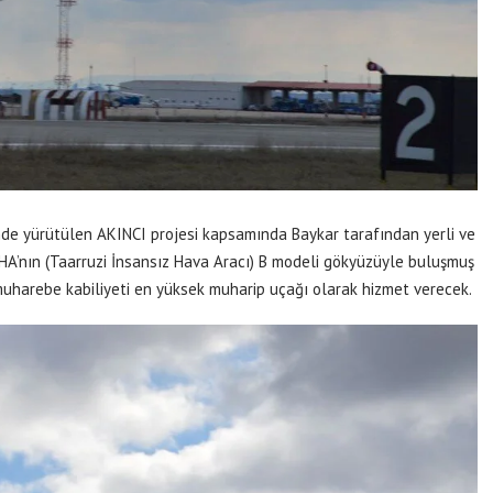
inde yürütülen AKINCI projesi kapsamında Baykar tarafından yerli ve
TİHA’nın (Taarruzi İnsansız Hava Aracı) B modeli gökyüzüyle buluşmuş
muharebe kabiliyeti en yüksek muharip uçağı olarak hizmet verecek.