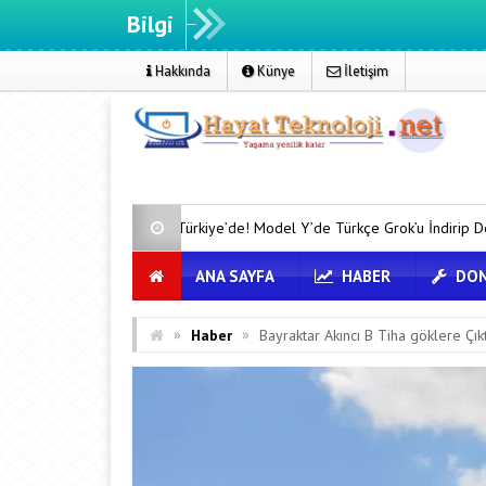
Bilgi
Hakkında
Künye
İletişim
rkiye’de! Model Y’de Türkçe Grok’u İndirip Denedik
Yapay zekada on
ANA SAYFA
HABER
DON
»
»
Haber
Bayraktar Akıncı B Tiha göklere Çıkt