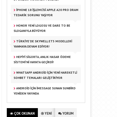
IPHONE 18 İŞLEMCISI APPLE A20 PRO DRAM
TEDARIK SORUNU YAŞIYOR
HONOR YENI LOGOSU VE DARE TO BE
SLOGANIYLA BÜYÜYOR
TÜRKIYE’DE SKYWELL ET5 MODELLERI
YANMAYA DEVAM EDIYOR!
HEPIYI SIGORTA, ANLIK HASAR ÖDEME
SISTEMI’NI HAYATA GEÇIRDI!
WHATSAPP ANDROID IÇIN YENI HAREKETLI
SOHBET TEMALARI GELIŞTIRIYOR
ANDROID IÇIN IMESSAGE SUNAN SUNBIRD
YENIDEN YAYINDA
ÇOK OKUNAN
YENİ
YORUM