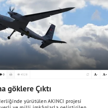
0
4528
-
+
ha göklere Çıktı
erliğinde yürütülen AKINCI projesi
erli ve milli imkânlarla geliştirilen