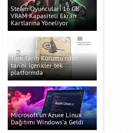
Steam Oyuncuları 16 GB
VRAM Kapasiteli Ekran
Kartlarına Yöneliyor
Türk Tarih Kurumu’ndan
tarihi içerikler tek
platformda
Microsoft’un Azure Linux
Dağıtımı Windows’a Geldi