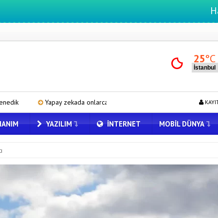
Hayatteknoloji.n
25
°C
larca uygulamanın yerini tek asistan alabilir
ASUS ProArt GeForce 
KAYI
ANIM
YAZILIM
İNTERNET
MOBIL DÜNYA
ı