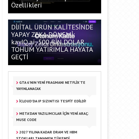
Özellikleri
DİJİTAL ÜRÜN KALİTESİNDE
YAPAY ZEKA DÖNEMİ:
kayIQ.ai, 500 BİN DOLAR
TOHUM YATIRIMLA HAYATA
GEÇTİ
GTA 6’NIN YENI FRAGMANI NETFLIX’TE
YAYINLANACAK
ICLOUD’DA IP SIZINTISI TESPIT EDILDI!
META’DAN YAZILIMCILAR IÇIN YENI ARAÇ:
MUSE CODE
2027 YILINA KADAR DRAM VE HBM
STOKLARI TAMAMEN TÜKENDI