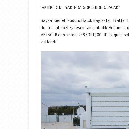
“AKINCI C DE YAKINDA GÖKLERDE OLACAK”
Baykar Genel Müdürü Haluk Bayraktar, Twitter h
ile ihracat sözleşmesini tamamladık. Bugün il
AKINCI B’den sonra, 2×950=1900 HP’lik güce sahi
kullandı.