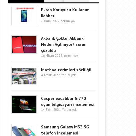
Ekran Koruyucu Kullanım
Rehberi
7 Aralık 2022,
Yorum yok
Akbank Çöktü! Akbank
Neden Açılmıyor? sorun
çözüldü
16 Nisan 2026,
Yorum yok
Matbaa terimleri sözlüğü
4 Aralık 2022,
Yorum yok
Casper excalibur G 770
oyun bilgisayarı incelemesi
14 Ekim 2021,
Yorum yok
Samsung Galaxy M33 5G
telefon incelemesi