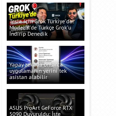
Tesla için Grok Türkiye’de!
Model Y’de Türkçe Grok’u
İndirip Denedik
Yapay zekada onlarca
uygulamanın yerini tek
asistan alabilir
ASUS ProArt GeForce RTX
5090 Duyuruldu: İşte