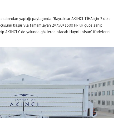
esabından yaptığı paylaşımda, “Bayraktar AKINCI TİHA için 2 ülke
k uçuşunu başarıyla tamamlayan 2×750=1500 HP’lik güce sahip
p AKINCI C de yakında göklerde olacak. Hayırlı olsun” ifadelerini