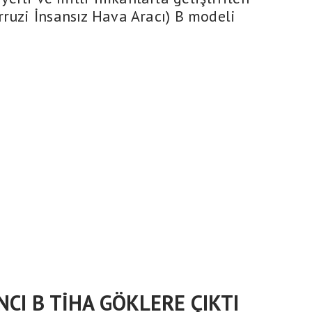
rruzi İnsansız Hava Aracı) B modeli
CI B TİHA GÖKLERE ÇIKTI