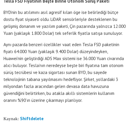
Tesla FSD Fiyatının Beşte Birine Otonom Sürüş Paketi
BYD’nin bu atılımını asıl agresif kılan öge ise belirlediği bütçe
dostu fiyat siyaseti oldu. LiDAR sensörleriyle desteklenen bu
gelişmiş donanım ve yazılım paketi, Çin pazarında yalnızca 12.000
Yuan (yaklaşık 1.800 Dolar) tek seferlik fiyatla satışa sunuluyor.
Aynı pazarda benzeri özellikler vaat eden Tesla FSD paketinin
fiyatı 64.000 Yuan (yaklaşık 9.400 Dolar) düzeyindeyken,
Huawei’nin geliştirdiği ADS Max sistemi ise 36.000 Yuan civarında
alıcı buluyor. Tesla’nın neredeyse beşte biri fiyatına tam otonom
sürüş tecrübesi ve kaza sigortası sunan BYD, bu sayede
teknolojinin tabana yayılmasını hedefliyor. Şirket, yollardaki 3
milyondan fazla aracından gelen devasa data havuzuna
güvendiğini belirtirken, bu atakla akıllı sistemlerin kullanım
oranını %90’ın üzerine çıkarmayı planlıyor.
Shiftdelete
Kaynak: