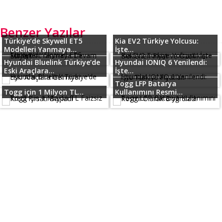
Benzer Yazılar
Türkiye’de Skywell ET5
Kia EV2 Türkiye Yolcusu:
Modelleri Yanmaya...
İşte...
Hyundai Bluelink Türkiye’de
Hyundai IONIQ 6 Yenilendi:
Eski Araçlara...
İşte...
Togg LFP Batarya
Togg için 1 Milyon TL...
Kullanımını Resmi...