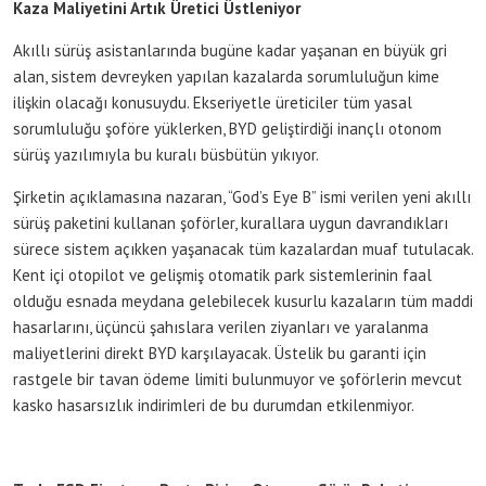
Kaza Maliyetini Artık Üretici Üstleniyor
Akıllı sürüş asistanlarında bugüne kadar yaşanan en büyük gri
alan, sistem devreyken yapılan kazalarda sorumluluğun kime
ilişkin olacağı konusuydu. Ekseriyetle üreticiler tüm yasal
sorumluluğu şoföre yüklerken, BYD geliştirdiği inançlı otonom
sürüş yazılımıyla bu kuralı büsbütün yıkıyor.
Şirketin açıklamasına nazaran, “God’s Eye B” ismi verilen yeni akıllı
sürüş paketini kullanan şoförler, kurallara uygun davrandıkları
sürece sistem açıkken yaşanacak tüm kazalardan muaf tutulacak.
Kent içi otopilot ve gelişmiş otomatik park sistemlerinin faal
olduğu esnada meydana gelebilecek kusurlu kazaların tüm maddi
hasarlarını, üçüncü şahıslara verilen ziyanları ve yaralanma
maliyetlerini direkt BYD karşılayacak. Üstelik bu garanti için
rastgele bir tavan ödeme limiti bulunmuyor ve şoförlerin mevcut
kasko hasarsızlık indirimleri de bu durumdan etkilenmiyor.