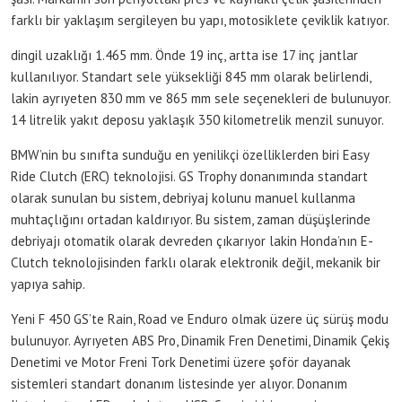
farklı bir yaklaşım sergileyen bu yapı, motosiklete çeviklik katıyor.
dingil uzaklığı 1.465 mm. Önde 19 inç, artta ise 17 inç jantlar
kullanılıyor. Standart sele yüksekliği 845 mm olarak belirlendi,
lakin ayrıyeten 830 mm ve 865 mm sele seçenekleri de bulunuyor.
14 litrelik yakıt deposu yaklaşık 350 kilometrelik menzil sunuyor.
BMW’nin bu sınıfta sunduğu en yenilikçi özelliklerden biri Easy
Ride Clutch (ERC) teknolojisi. GS Trophy donanımında standart
olarak sunulan bu sistem, debriyaj kolunu manuel kullanma
muhtaçlığını ortadan kaldırıyor. Bu sistem, zaman düşüşlerinde
debriyajı otomatik olarak devreden çıkarıyor lakin Honda’nın E-
Clutch teknolojisinden farklı olarak elektronik değil, mekanik bir
yapıya sahip.
Yeni F 450 GS’te Rain, Road ve Enduro olmak üzere üç sürüş modu
bulunuyor. Ayrıyeten ABS Pro, Dinamik Fren Denetimi, Dinamik Çekiş
Denetimi ve Motor Freni Tork Denetimi üzere şoför dayanak
sistemleri standart donanım listesinde yer alıyor. Donanım