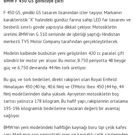
BMW F 450 GS görücüye çıktı
F 450 GS, şimdiki GS tasarım lisanından izler taşıyor. Markanın
karakteristik “X” halindeki gündüz farına sahip LED far tasarımı ve
besbelli sınırlı gövde yapısıyla dikkat çekiyor. Motosikletin
üretimi, BMW’nin G 310 serisinde de işbirliği yaptığı Hindistan
merkezli TVS Motor Company tarafından gerçekleştirilecek.
Modelin kalbinde büsbütün yeni geliştirilen 420 cc paralel çift
silindirli bir motor yer alıyor. Bu motor, 8.750 periyotta 48 beygir
güç ve 6.750 devranda 44 Nm tork üretiyor.
Bu güç ve tork bedelleri, direkt rakipleri olan Royal Enfield
Himalayan 450 (40 hp, 40.6 Nm) ve CFMoto Ibex 450 (44 hp, 44
Nm) modellerinden daha yüksek. Ayrıyeten motosikletin boş
tartısı yalnızca 178 kilogram. Bu hafif yapı, rakiplerinin ortalama
195-196 kilogramlık bedellerine nazaran değerli bir avantaj
sağlıyor.
BMW’nin yeni modelindeki hafifliğin kaynağı boru tipi çelik kafes
şasi. Markanın son periyottaki pres ve kaynaklı çelik şasilerinden