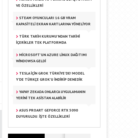
VE ÖZELLIKLERI
STEAM OYUNCULARI 16 GB VRAM
KAPASITELI EKRAN KARTLARINA YÖNELIYOR
TÜRK TARIH KURUMU’NDAN TARIHI
IÇERIKLER TEK PLATFORMDA
MICROSOFT’UN AZURE LINUX DAĞITIMI
WINDOWS’A GELDI
TESLA IÇIN GROK TÜRKIYE’DE! MODEL
Y’DE TÜRKÇE GROK’U İNDIRIP DENEDIK
YAPAY ZEKADA ONLARCA UYGULAMANIN
YERINI TEK ASISTAN ALABILIR
ASUS PROART GEFORCE RTX 5090
DUYURULDU: İŞTE ÖZELLIKLERI