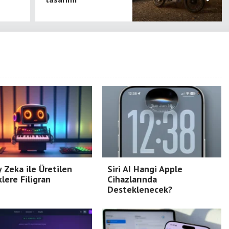
 Zeka ile Üretilen
Siri AI Hangi Apple
lere Filigran
Cihazlarında
Desteklenecek?