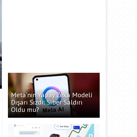
Meta’nın Yapay Zeka Modeli
Dışarı Sızdı: Siber Saldırı
Oldu mu?