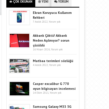
ÇOK OKUNAN
YENİ
YORUM
Ekran Koruyucu Kullanım
Rehberi
7 Aralık 2022,
Yorum yok
Akbank Çöktü! Akbank
Neden Açılmıyor? sorun
çözüldü
16 Nisan 2026,
Yorum yok
Matbaa terimleri sözlüğü
4 Aralık 2022,
Yorum yok
Casper excalibur G 770
oyun bilgisayarı incelemesi
14 Ekim 2021,
Yorum yok
Samsung Galaxy M33 5G