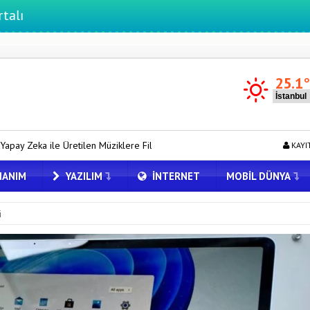
25.1
Müziklere Filigran Geliyor
E-KİP’e Türkiye’nin Dijital Dönüşüm Ödü
KAYI
ANIM
YAZILIM
İNTERNET
MOBIL DÜNYA
i