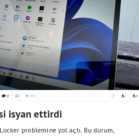
0
455
-
+
 isyan ettirdi
Locker problemine yol açtı. Bu durum,