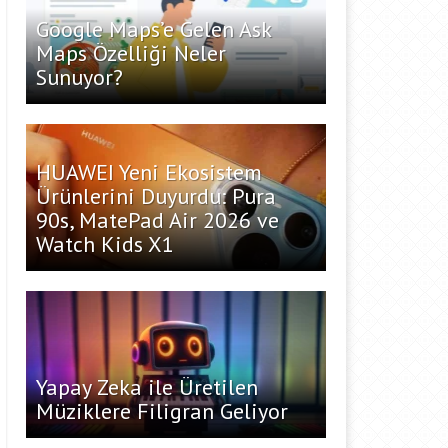
Google Maps’e Gelen Ask
Maps Özelliği Neler
Sunuyor?
HUAWEI Yeni Ekosistem
Ürünlerini Duyurdu: Pura
90s, MatePad Air 2026 ve
Watch Kids X1
Yapay Zeka ile Üretilen
Müziklere Filigran Geliyor