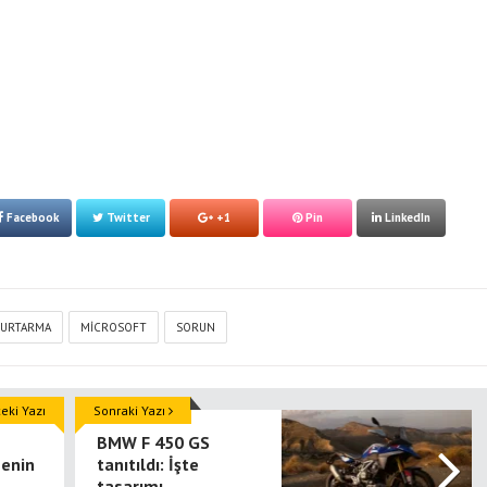
Facebook
Twitter
+1
Pin
LinkedIn
URTARMA
MICROSOFT
SORUN
ki Yazı
Sonraki Yazı
BMW F 450 GS
nenin
tanıtıldı: İşte
tasarımı