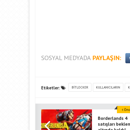
SOSYAL MEDYADA
PAYLAŞIN:
Etiketler:
BITLOCKER
KULLANICILARIN
K
Önce
Borderlands 4
satışları bekle
altında kaldı!