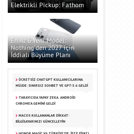
Elektrikli Pickup: Fathom
En Az 6 Yeni Model:
Nothing’den 2027 için
İddialı Büyüme Planı
ÜCRETSIZ CHATGPT KULLANICILARINA
MÜJDE: SINIRSIZ SOHBET VE GPT-5.6 GELDI
TARAYICIDA YAPAY ZEKA: ANDROID
CHROME’A GEMINI GELDI
MACOS KULLANANLAR DIKKAT:
BILGISAYARINIZI GÜNCELLEYIN
HONOR MAGIC V6 TÜRKIYE’DE: İŞTE FIYATI