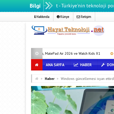
Bilgi
tteknoloji.net - Türkiye'nin teknoloji portalı
Hakkında
Künye
İletişim
a 90s, MatePad Air 2026 ve Watch Kids X1
Yapay Zeka ile Üretilen 
ANA SAYFA
HABER
DON
»
»
Haber
Windows güncellemesi isyan ettird