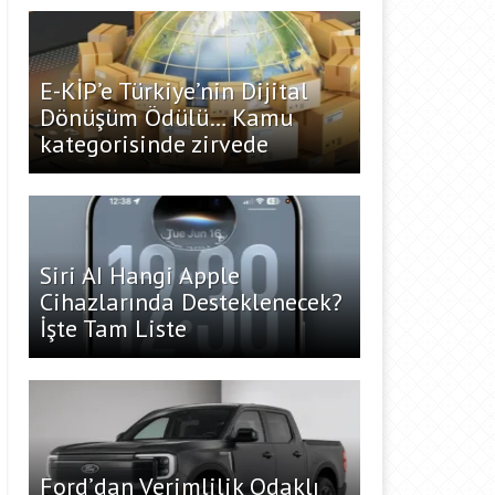
E-KİP’e Türkiye’nin Dijital
Dönüşüm Ödülü… Kamu
kategorisinde zirvede
Siri AI Hangi Apple
Cihazlarında Desteklenecek?
İşte Tam Liste
Ford’dan Verimlilik Odaklı