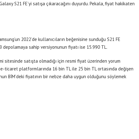
, Galaxy S21 FE’yi satışa çıkaracağını duyurdu. Pekala, fiyat hakikaten
Samsung’un 2022’de kullanıcıların beğenisine sunduğu S21 FE
B depolamaya sahip versiyonunun fiyatı ise 15.990 TL.
 sitesinde satışta olmadığı için resmi fiyat üzerinden yorum
 e-ticaret platformlarında 16 bin TL ile 25 bin TL ortasında değişen
efonun BİM’deki fiyatının bir nebze daha uygun olduğunu söylemek