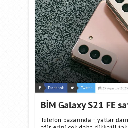
Facebook
Twitter
25 Ağustos 202
BİM Galaxy S21 FE sat
Telefon pazarında fiyatlar daim
afişlerini çok daha dikkatli ta