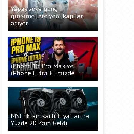
Yapay zeka genç
girişimcilere yeni kapılar
açıyor
iPhone 18 Pro Max ve
iPhone Ultra Elimizde
MSI Ekran Kartı Fiyatlarına
Yüzde 20 Zam Geldi