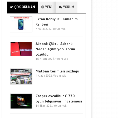
ÇOK OKUNAN
YENİ
YORUM
Ekran Koruyucu Kullanım
Rehberi
7 Aralık 2022,
Yorum yok
Akbank Çöktü! Akbank
Neden Açılmıyor? sorun
çözüldü
16 Nisan 2026,
Yorum yok
Matbaa terimleri sözlüğü
4 Aralık 2022,
Yorum yok
Casper excalibur G 770
oyun bilgisayarı incelemesi
14 Ekim 2021,
Yorum yok