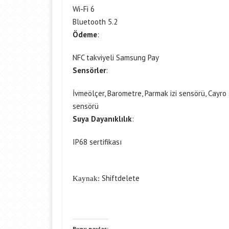
Wi-Fi 6
Bluetooth 5.2
Ödeme
:
NFC takviyeli Samsung Pay
Sensörler
:
İvmeölçer, Barometre, Parmak izi sensörü, Cayro 
sensörü
Suya Dayanıklılık
:
IP68 sertifikası
Shiftdelete
Kaynak:
Bunu paylaş: