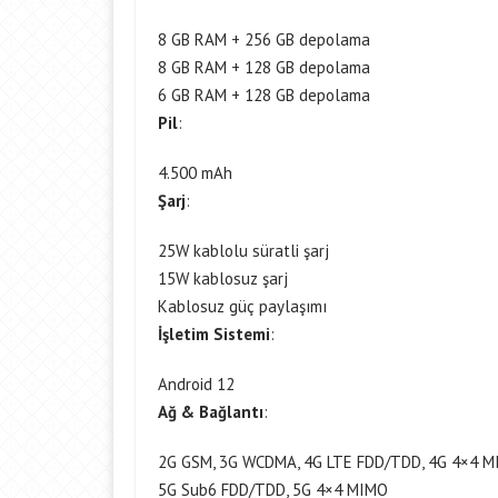
8 GB RAM + 256 GB depolama
8 GB RAM + 128 GB depolama
6 GB RAM + 128 GB depolama
Pil
:
4.500 mAh
Şarj
:
25W kablolu süratli şarj
15W kablosuz şarj
Kablosuz güç paylaşımı
İşletim Sistemi
:
Android 12
Ağ & Bağlantı
:
2G GSM, 3G WCDMA, 4G LTE FDD/TDD, 4G 4×4 
5G Sub6 FDD/TDD, 5G 4×4 MIMO