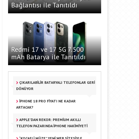
Bağlantısı ile Tanıtıldı
Redmi 17 ve 17 5G 7.500
mAh Batarya ile Tanıtıldı
ÇIKARILABILIR BATARYALI TELEFONLAR GERI
DÖNÜYOR
IPHONE 18 PRO FIYATI NE KADAR
ARTACAK?
APPLE’DAN REKOR: PREMIUM AKILLI
TELEFON PAZARINDA IPHONE HAKIMIYETI
“KOCAELI MÜZE” YENI WEB SITESIYLE