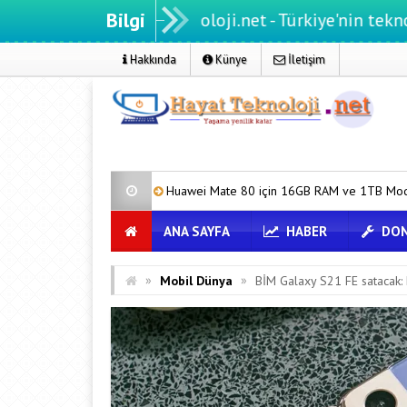
Bilgi
Hayatteknoloji.net - Türkiye'nin teknoloji portal
Hakkında
Künye
İletişim
Huawei Mate 80 için 16GB RAM ve 1TB Model Duyuruldu
H
ANA SAYFA
HABER
DON
»
»
Mobil Dünya
BİM Galaxy S21 FE satacak: F