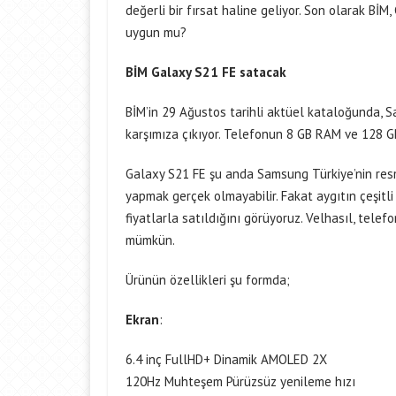
değerli bir fırsat haline geliyor. Son olarak BİM
uygun mu?
BİM Galaxy S21 FE satacak
BİM’in 29 Ağustos tarihli aktüel kataloğunda, 
karşımıza çıkıyor. Telefonun 8 GB RAM ve 128 G
Galaxy S21 FE şu anda Samsung Türkiye’nin resmi
yapmak gerçek olmayabilir. Fakat aygıtın çeşitli
fiyatlarla satıldığını görüyoruz. Velhasıl, tel
mümkün.
Ürünün özellikleri şu formda;
Ekran
:
6.4 inç FullHD+ Dinamik AMOLED 2X
120Hz Muhteşem Pürüzsüz yenileme hızı