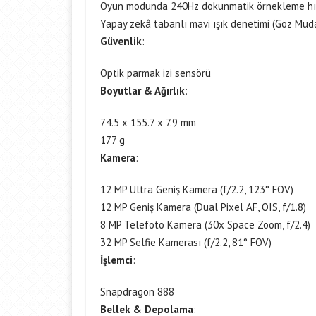
Oyun modunda 240Hz dokunmatik örnekleme hı
Yapay zekâ tabanlı mavi ışık denetimi (Göz Müd
Güvenlik
:
Optik parmak izi sensörü
Boyutlar & Ağırlık
:
74.5 x 155.7 x 7.9 mm
177 g
Kamera
:
12 MP Ultra Geniş Kamera (f/2.2, 123° FOV)
12 MP Geniş Kamera (Dual Pixel AF, OIS, f/1.8)
8 MP Telefoto Kamera (30x Space Zoom, f/2.4)
32 MP Selfie Kamerası (f/2.2, 81° FOV)
İşlemci
:
Snapdragon 888
Bellek & Depolama
: