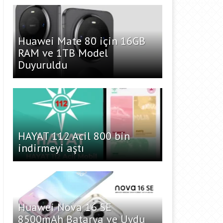
Huawei Mate 80 için 16GB
RAM ve 1TB Model
Duyuruldu
HAYAT 112 Acil 800 bin
indirmeyi aştı
Huawei Nova 16 SE
8500mAh Batarya ve Uydu