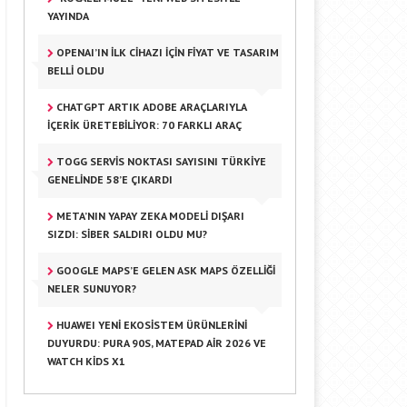
YAYINDA
OPENAI’IN İLK CIHAZI IÇIN FIYAT VE TASARIM
BELLI OLDU
CHATGPT ARTIK ADOBE ARAÇLARIYLA
İÇERIK ÜRETEBILIYOR: 70 FARKLI ARAÇ
TOGG SERVIS NOKTASI SAYISINI TÜRKIYE
GENELINDE 58’E ÇIKARDI
META’NIN YAPAY ZEKA MODELI DIŞARI
SIZDI: SIBER SALDIRI OLDU MU?
GOOGLE MAPS’E GELEN ASK MAPS ÖZELLIĞI
NELER SUNUYOR?
HUAWEI YENI EKOSISTEM ÜRÜNLERINI
DUYURDU: PURA 90S, MATEPAD AIR 2026 VE
WATCH KIDS X1