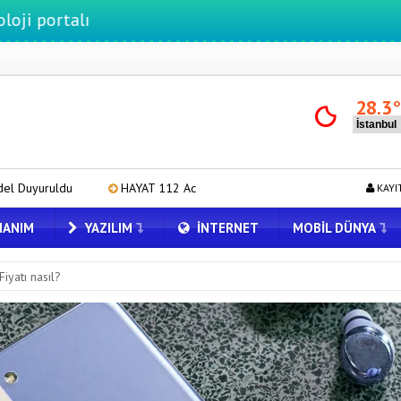
ı
28.3
AYAT 112 Acil 800 bin indirmeyi aştı
Huawei Nova 16 SE 8500mAh Ba
KAYI
ANIM
YAZILIM
İNTERNET
MOBIL DÜNYA
iyatı nasıl?