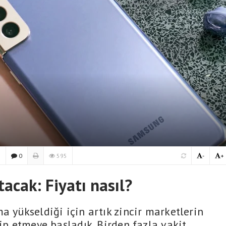
5
0
595
-
+
acak: Fiyatı nasıl?
a yükseldiği için artık zincir marketlerin
kip etmeye başladık. Birden fazla vakit