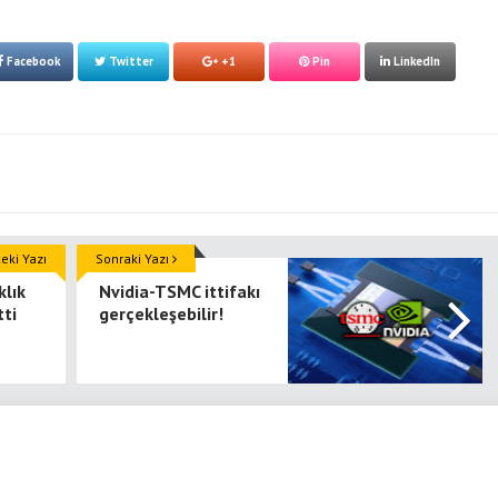
Facebook
Twitter
+1
Pin
LinkedIn
ki Yazı
Sonraki Yazı
lık
Nvidia-TSMC ittifakı
tti
gerçekleşebilir!