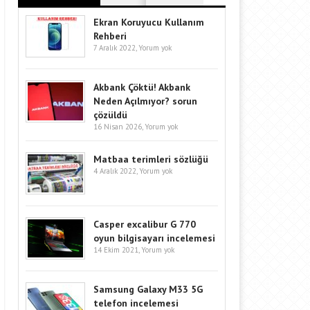
Ekran Koruyucu Kullanım
Rehberi
7 Aralık 2022,
Yorum yok
Akbank Çöktü! Akbank
Neden Açılmıyor? sorun
çözüldü
16 Nisan 2026,
Yorum yok
Matbaa terimleri sözlüğü
4 Aralık 2022,
Yorum yok
Casper excalibur G 770
oyun bilgisayarı incelemesi
14 Ekim 2021,
Yorum yok
Samsung Galaxy M33 5G
telefon incelemesi