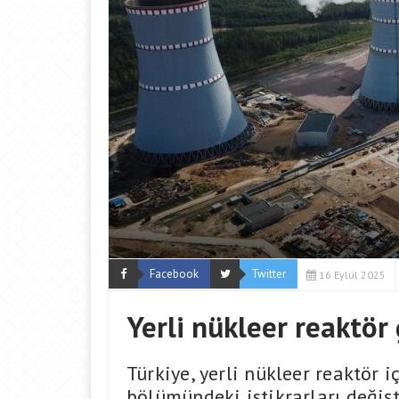
Facebook
Twitter
16 Eylül 2025
Yerli nükleer reaktör 
Türkiye, yerli nükleer reaktör i
bölümündeki istikrarları değişti