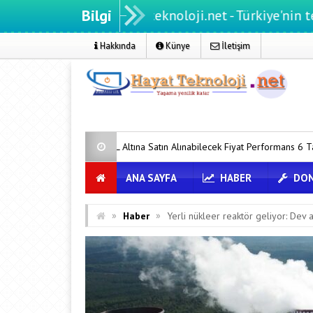
Bilgi
Hayatteknoloji.net - Türkiye'nin teknoloji po
Hakkında
Künye
İletişim
0 TL Altına Satın Alınabilecek Fiyat Performans 6 Tablet!
iPhone 1
ANA SAYFA
HABER
DON
»
»
Haber
Yerli nükleer reaktör geliyor: Dev a