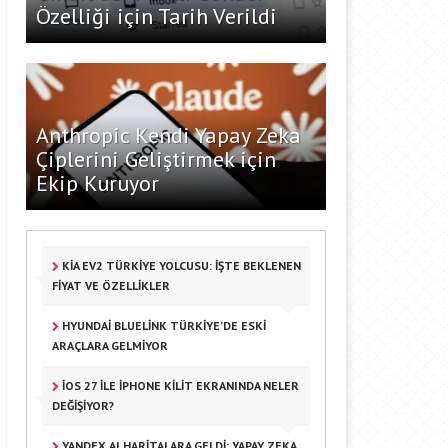
Özelliği için Tarih Verildi
Anthropic Kendi Yapay Zeka
Çiplerini Geliştirmek için
Ekip Kuruyor
KIA EV2 TÜRKIYE YOLCUSU: İŞTE BEKLENEN
FIYAT VE ÖZELLIKLER
HYUNDAI BLUELINK TÜRKIYE’DE ESKI
ARAÇLARA GELMIYOR
IOS 27 ILE IPHONE KILIT EKRANINDA NELER
DEĞIŞIYOR?
YANDEX AI HARITALARA GELDI: YAPAY ZEKA