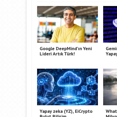
Google DeepMind’ın Yeni
Gemi
Lideri Artık Türk!
Yapa
Yapay zeka (YZ), EiCrypto
Whats
Bulut Bilişim
Mily