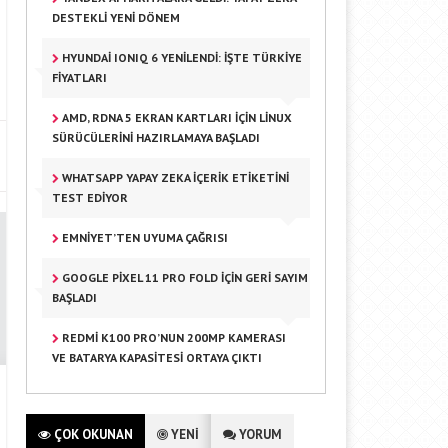
DESTEKLI YENI DÖNEM
HYUNDAI IONIQ 6 YENILENDI: İŞTE TÜRKIYE
FIYATLARI
AMD, RDNA 5 EKRAN KARTLARI İÇIN LINUX
SÜRÜCÜLERINI HAZIRLAMAYA BAŞLADI
WHATSAPP YAPAY ZEKA İÇERIK ETIKETINI
TEST EDIYOR
EMNIYET’TEN UYUMA ÇAĞRISI
GOOGLE PIXEL 11 PRO FOLD IÇIN GERI SAYIM
BAŞLADI
REDMI K100 PRO’NUN 200MP KAMERASI
VE BATARYA KAPASITESI ORTAYA ÇIKTI
ÇOK OKUNAN
YENİ
YORUM