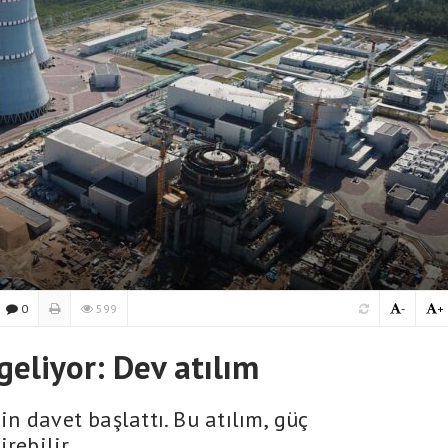
0
599
-
+
geliyor: Dev atılım
çin davet başlattı. Bu atılım, güç
rebilir.