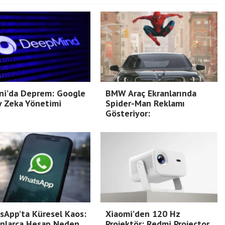
ni’da Deprem: Google
BMW Araç Ekranlarında
y Zeka Yönetimi
Spider-Man Reklamı
Gösteriyor:
App’ta Küresel Kaos:
Xiaomi’den 120 Hz
onlarca Hesap Neden
Projektör: Redmi Projector