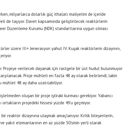
ırken, milyarlarca dolarlık güç ithalatı maliyetini de içeride
yeli de taşıyor. Davet kapsamında geliştirilecek reaktörlerin
ükleer Düzenleme Kurumu (NDK) standartlarına uygun olması
örler üzere III+ Jenerasyon yahut IV. Kuşak reaktörlerin dizaynını,
eriyor.
or. Projeye verilecek dayanak için rastgele bir üst hudut bulunmuyor
rşılanacak. Proje mühleti en fazla 48 ay olarak belirlendi, lakin
 mühlet 48 ay daha uzatılabiliyor.
şletmeden oluşan bir proje iştiraki kurması gerekiyor. Yabancı
ortakların projedeki hissesi yüzde 49’u geçmiyor.
 bir reaktör dizaynına ulaşmak amaçlanıyor. Kritik bileşenlerin,
 ve yakıt elemanlarının en az yüzde 50’sinin yerli olarak