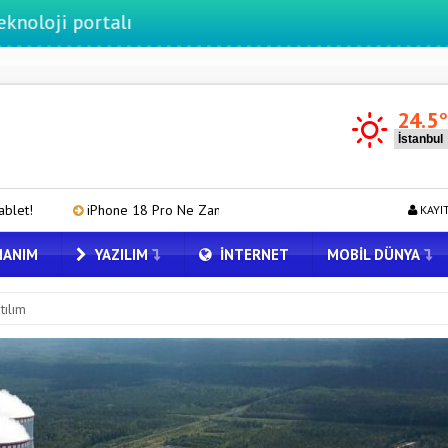
rtalı
24.5
8 Pro Ne Zaman Tanıtılacak?
TCL P80 Serisi Sızdı: İşte İlk Detaylar
KAYI
ANIM
YAZILIM
İNTERNET
MOBIL DÜNYA
tılım