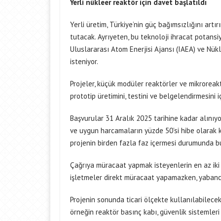
Yerli nükleer reaktör için davet başlatıldı
Yerli üretim, Türkiye’nin güç bağımsızlığını artır
tutacak. Ayrıyeten, bu teknoloji ihracat potansi
Uluslararası Atom Enerjisi Ajansı (IAEA) ve N
isteniyor.
Projeler, küçük modüler reaktörler ve mikroreakt
prototip üretimini, testini ve belgelendirmesini iç
Başvurular 31 Aralık 2025 tarihine kadar alınıy
ve uygun harcamaların yüzde 50’si hibe olarak ka
projenin birden fazla faz içermesi durumunda bu
Çağrıya müracaat yapmak isteyenlerin en az iki i
işletmeler direkt müracaat yapamazken, yabancı 
Projenin sonunda ticari ölçekte kullanılabilecek
örneğin reaktör basınç kabı, güvenlik sistemleri