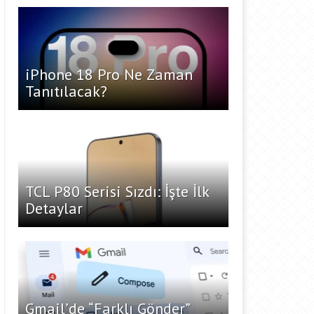
iPhone 18 Pro Ne Zaman
Tanıtılacak?
TCL P80 Serisi Sızdı: İşte İlk
Detaylar
Gmail’de “Farklı Gönder”