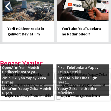
Yerli nükleer reaktör
YouTube YouTubelara
geliyor: Dev atılım
ne kadar ödedi?
Benzer Yazılar
OpenAI’ın Yeni Modeli
Pixel Telefonlara Yapay
Gecikecek: Astra’ya...
Zeka Destekli...
Zihin Okuyan Yapay Zeka
OpenAI’ın İlk Cihazı için
Firması:...
Fiyat...
Meta’nın Yapay Zeka Modeli
Yapay Zeka ile Üretilen
Dışarı...
Müziklere...