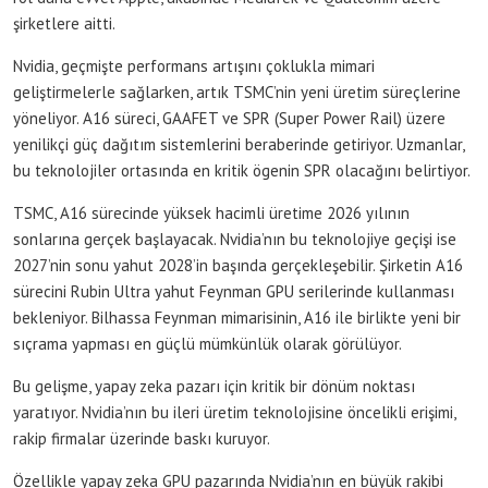
şirketlere aitti.
Nvidia, geçmişte performans artışını çoklukla mimari
geliştirmelerle sağlarken, artık TSMC’nin yeni üretim süreçlerine
yöneliyor. A16 süreci, GAAFET ve SPR (Super Power Rail) üzere
yenilikçi güç dağıtım sistemlerini beraberinde getiriyor. Uzmanlar,
bu teknolojiler ortasında en kritik ögenin SPR olacağını belirtiyor.
TSMC, A16 sürecinde yüksek hacimli üretime 2026 yılının
sonlarına gerçek başlayacak. Nvidia’nın bu teknolojiye geçişi ise
2027’nin sonu yahut 2028’in başında gerçekleşebilir. Şirketin A16
sürecini Rubin Ultra yahut Feynman GPU serilerinde kullanması
bekleniyor. Bilhassa Feynman mimarisinin, A16 ile birlikte yeni bir
sıçrama yapması en güçlü mümkünlük olarak görülüyor.
Bu gelişme, yapay zeka pazarı için kritik bir dönüm noktası
yaratıyor. Nvidia’nın bu ileri üretim teknolojisine öncelikli erişimi,
rakip firmalar üzerinde baskı kuruyor.
Özellikle yapay zeka GPU pazarında Nvidia’nın en büyük rakibi