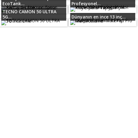
EcoTank...
Profesyonel...
TECNO CAMON 50 ULTRA
5G...
Dünyanın en ince 13 inç...