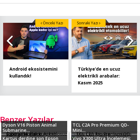
Önceki Yazı
Sonraki Yazı
Android ekosistemini
Türkiye’de en ucuz
kullandık!
elektrikli arabalar:
Kasım 2025
Benzer Yazılar
Dyson V16 Piston Animal
TCL C2A Pro Premium QD-
Submarine...
Mini...
Kartuş derdine son Epson
Vivo X300 Ultra İncelemesi: