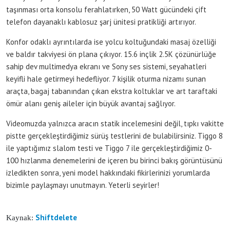
taşınması orta konsolu ferahlatırken, 50 Watt gücündeki çift
telefon dayanaklı kablosuz şarj ünitesi pratikliği artırıyor.
Konfor odaklı ayrıntılarda ise yolcu koltuğundaki masaj özelliği
ve baldır takviyesi ön plana çıkıyor. 15.6 inçlik 2.5K çözünürlüğe
sahip dev multimedya ekranı ve Sony ses sistemi, seyahatleri
keyifli hale getirmeyi hedefliyor. 7 kişilik oturma nizamı sunan
araçta, bagaj tabanından çıkan ekstra koltuklar ve art taraftaki
ömür alanı geniş aileler için büyük avantaj sağlıyor.
Videomuzda yalnızca aracın statik incelemesini değil, tıpkı vakitte
pistte gerçekleştirdiğimiz sürüş testlerini de bulabilirsiniz. Tiggo 8
ile yaptığımız slalom testi ve Tiggo 7 ile gerçekleştirdiğimiz 0-
100 hızlanma denemelerini de içeren bu birinci bakış görüntüsünü
izledikten sonra, yeni model hakkındaki fikirlerinizi yorumlarda
bizimle paylaşmayı unutmayın. Yeterli seyirler!
Shiftdelete
Kaynak: