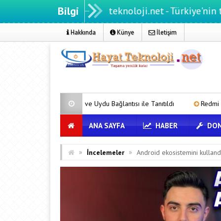
Bilgi
Hayatteknoloji.net - Türkiye'nin teknoloji p
Hakkında
Künye
İletişim
ya ve Uydu Bağlantısı ile Tanıtıldı
Redmi 17 ve 17 5G 7.500 mAh B
ANA SAYFA
HABER
DON
»
»
İncelemeler
Android ekosistemini kulland