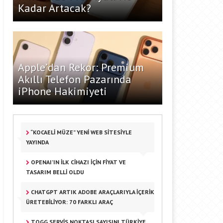
Kadar Artacak?
Apple’dan Rekor: Premium
Akıllı Telefon Pazarında
iPhone Hakimiyeti
“KOCAELI MÜZE” YENI WEB SITESIYLE
YAYINDA
OPENAI’IN İLK CIHAZI IÇIN FIYAT VE
TASARIM BELLI OLDU
CHATGPT ARTIK ADOBE ARAÇLARIYLA İÇERIK
ÜRETEBILIYOR: 70 FARKLI ARAÇ
TOGG SERVIS NOKTASI SAYISINI TÜRKIYE