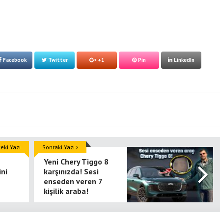
Facebook
Twitter
+1
Pin
LinkedIn
ki Yazı
Sonraki Yazı
Yeni Chery Tiggo 8
ni
karşınızda! Sesi
enseden veren 7
kişilik araba!