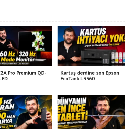
C2A Pro Premium QD-
Kartuş derdine son Epson
 LED
EcoTank L3360