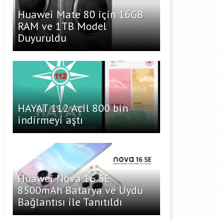
Huawei Mate 80 için 16GB
RAM ve 1TB Model
Duyuruldu
HAYAT 112 Acil 800 bin
indirmeyi aştı
Huawei Nova 16 SE
8500mAh Batarya ve Uydu
Bağlantısı ile Tanıtıldı