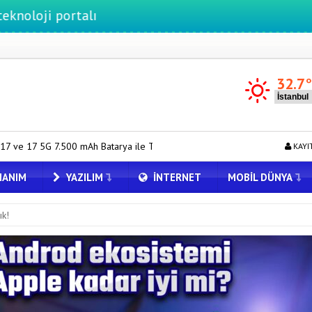
ortalı
32.7
atarya ile Tanıtıldı
Çıkarılabilir Bataryalı Telefonlar Geri Dönüyo
KAYI
ANIM
YAZILIM
İNTERNET
MOBIL DÜNYA
ık!