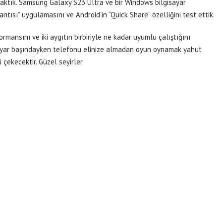
aktık. Samsung Galaxy S23 Ultra ve bir Windows bilgisayar
tısı” uygulamasını ve Android’in “Quick Share” özelliğini test ettik.
rmansını ve iki aygıtın birbiriyle ne kadar uyumlu çalıştığını
isayar başındayken telefonu elinize almadan oyun oynamak yahut
i çekecektir. Güzel seyirler.