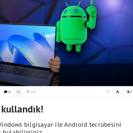
0
267
-
+
 kullandık!
indows bilgisayar ile Android tecrübesini
 bulabilirsiniz.