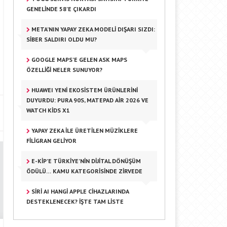
GENELINDE 58’E ÇIKARDI
META’NIN YAPAY ZEKA MODELI DIŞARI SIZDI:
SIBER SALDIRI OLDU MU?
GOOGLE MAPS’E GELEN ASK MAPS
ÖZELLIĞI NELER SUNUYOR?
HUAWEI YENI EKOSISTEM ÜRÜNLERINI
DUYURDU: PURA 90S, MATEPAD AIR 2026 VE
WATCH KIDS X1
YAPAY ZEKA ILE ÜRETILEN MÜZIKLERE
FILIGRAN GELIYOR
E-KİP’E TÜRKIYE’NIN DIJITAL DÖNÜŞÜM
ÖDÜLÜ… KAMU KATEGORISINDE ZIRVEDE
SIRI AI HANGI APPLE CIHAZLARINDA
DESTEKLENECEK? İŞTE TAM LISTE