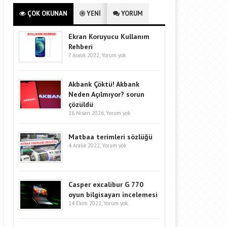
ÇOK OKUNAN
YENİ
YORUM
Ekran Koruyucu Kullanım
Rehberi
7 Aralık 2022,
Yorum yok
Akbank Çöktü! Akbank
Neden Açılmıyor? sorun
çözüldü
16 Nisan 2026,
Yorum yok
Matbaa terimleri sözlüğü
4 Aralık 2022,
Yorum yok
Casper excalibur G 770
oyun bilgisayarı incelemesi
14 Ekim 2021,
Yorum yok