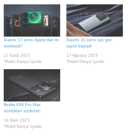
Xiaomi 17 serisi Apple’dan mı
Xiaomi 16 serisi için geri
esinlendi?
sayım başladı
22 Eylül 2025
17 Ağustos 2025
"Mobil Dünya" içinde
"Mobil Dünya" içinde
Redmi K90 Pro Max
özellikleri sızdırıldı!
16 Ekim 2025
"Mobil Dünya" içinde