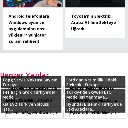
Android telefonlara
Toyota’nın Elektrikli
Windows oyun ve
Araba Atılımı Sekteye
uygulamaları nasıl
Uğradı
yüklenir? Winlator
suram rehberi!
Benzer Yazılar
Togg Servis Noktası Sayısını
Ford’dan Verimlilik Odaklı
Türkiye...
Elektrikli Pickup:...
Tesla için Grok Türkiye’de!
Türkiye’de Skywell ET5
Model...
Modelleri Yanmaya...
Kia EV2 Türkiye Yolcusu:
Hyundai Bluelink Türkiye’de
İşte...
Eski Araçlara...