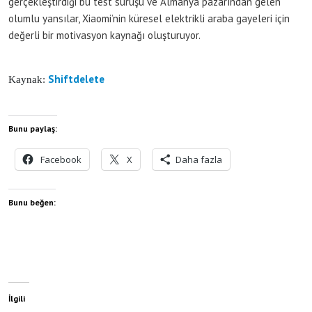
gerçekleştirdiği bu test sürüşü ve Almanya pazarından gelen
olumlu yansılar, Xiaomi’nin küresel elektrikli araba gayeleri için
değerli bir motivasyon kaynağı oluşturuyor.
Shiftdelete
Kaynak:
Bunu paylaş:
Facebook
X
Daha fazla
Bunu beğen:
İlgili