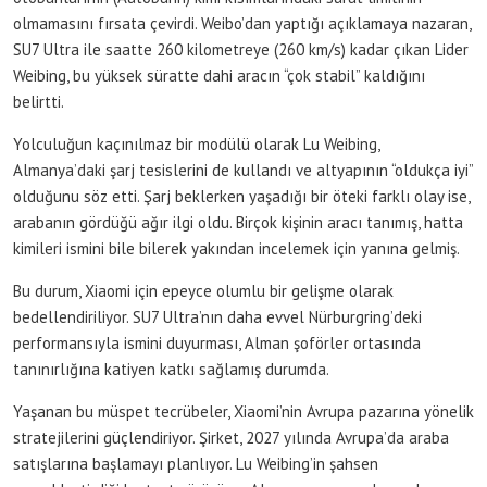
olmamasını fırsata çevirdi. Weibo’dan yaptığı açıklamaya nazaran,
SU7 Ultra ile saatte 260 kilometreye (260 km/s) kadar çıkan Lider
Weibing, bu yüksek süratte dahi aracın “çok stabil” kaldığını
belirtti.
Yolculuğun kaçınılmaz bir modülü olarak Lu Weibing,
Almanya’daki şarj tesislerini de kullandı ve altyapının “oldukça iyi”
olduğunu söz etti. Şarj beklerken yaşadığı bir öteki farklı olay ise,
arabanın gördüğü ağır ilgi oldu. Birçok kişinin aracı tanımış, hatta
kimileri ismini bile bilerek yakından incelemek için yanına gelmiş.
Bu durum, Xiaomi için epeyce olumlu bir gelişme olarak
bedellendiriliyor. SU7 Ultra’nın daha evvel Nürburgring’deki
performansıyla ismini duyurması, Alman şoförler ortasında
tanınırlığına katiyen katkı sağlamış durumda.
Yaşanan bu müspet tecrübeler, Xiaomi’nin Avrupa pazarına yönelik
stratejilerini güçlendiriyor. Şirket, 2027 yılında Avrupa’da araba
satışlarına başlamayı planlıyor. Lu Weibing’in şahsen