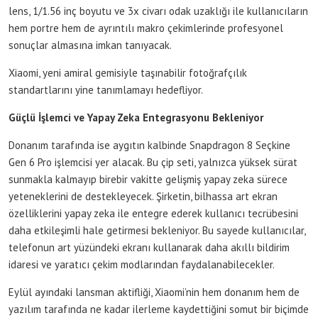
lens, 1/1.56 inç boyutu ve 3x civarı odak uzaklığı ile kullanıcıların
hem portre hem de ayrıntılı makro çekimlerinde profesyonel
sonuçlar almasına imkan tanıyacak.
Xiaomi, yeni amiral gemisiyle taşınabilir fotoğrafçılık
standartlarını yine tanımlamayı hedefliyor.
Güçlü İşlemci ve Yapay Zeka Entegrasyonu Bekleniyor
Donanım tarafında ise aygıtın kalbinde Snapdragon 8 Seçkine
Gen 6 Pro işlemcisi yer alacak. Bu çip seti, yalnızca yüksek sürat
sunmakla kalmayıp birebir vakitte gelişmiş yapay zeka sürece
yeteneklerini de destekleyecek. Şirketin, bilhassa art ekran
özelliklerini yapay zeka ile entegre ederek kullanıcı tecrübesini
daha etkileşimli hale getirmesi bekleniyor. Bu sayede kullanıcılar,
telefonun art yüzündeki ekranı kullanarak daha akıllı bildirim
idaresi ve yaratıcı çekim modlarından faydalanabilecekler.
Eylül ayındaki lansman aktifliği, Xiaomi’nin hem donanım hem de
yazılım tarafında ne kadar ilerleme kaydettiğini somut bir biçimde