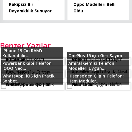
Rakipsiz Bir
Oppo Modelleri Belli
Dayanıklılık Sunuyor
Oldu
Benzer Yazılar
iPhone 19 Çin RAM’i
Kullanabilir...
OnePlus 16 için Geri Sayım...
Powerbank Gibi Telefon
Amiral Gemisi Telefon
iQOO Neo...
Modelleri Uygun...
WhatsApp, iOS için Pratik
Hisense’den Çılgın Telefon:
Sohbet...
Hem Modüler...