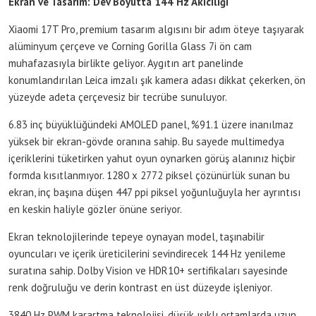
Ekran ve Tasarım: Dev Boyutta 144 Hz Akıcılığı
Xiaomi 17T Pro, premium tasarım algısını bir adım öteye taşıyarak
alüminyum çerçeve ve Corning Gorilla Glass 7i ön cam
muhafazasıyla birlikte geliyor. Aygıtın art panelinde
konumlandırılan Leica imzalı şık kamera adası dikkat çekerken, ön
yüzeyde adeta çerçevesiz bir tecrübe sunuluyor.
6.83 inç büyüklüğündeki AMOLED panel, %91.1 üzere inanılmaz
yüksek bir ekran-gövde oranına sahip. Bu sayede multimedya
içeriklerini tüketirken yahut oyun oynarken görüş alanınız hiçbir
formda kısıtlanmıyor. 1280 x 2772 piksel çözünürlük sunan bu
ekran, inç başına düşen 447 ppi piksel yoğunluğuyla her ayrıntısı
en keskin haliyle gözler önüne seriyor.
Ekran teknolojilerinde tepeye oynayan model, taşınabilir
oyuncuları ve içerik üreticilerini sevindirecek 144 Hz yenileme
suratına sahip. Dolby Vision ve HDR10+ sertifikaları sayesinde
renk doğruluğu ve derin kontrast en üst düzeyde işleniyor.
3840 Hz PWM karartma teknolojisi, düşük ışıklı ortamlarda uzun