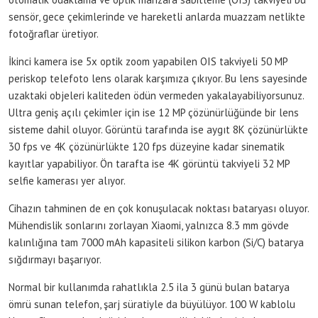
sensör, gece çekimlerinde ve hareketli anlarda muazzam netlikte
fotoğraflar üretiyor.
İkinci kamera ise 5x optik zoom yapabilen OIS takviyeli 50 MP
periskop telefoto lens olarak karşımıza çıkıyor. Bu lens sayesinde
uzaktaki objeleri kaliteden ödün vermeden yakalayabiliyorsunuz.
Ultra geniş açılı çekimler için ise 12 MP çözünürlüğünde bir lens
sisteme dahil oluyor. Görüntü tarafında ise aygıt 8K çözünürlükte
30 fps ve 4K çözünürlükte 120 fps düzeyine kadar sinematik
kayıtlar yapabiliyor. Ön tarafta ise 4K görüntü takviyeli 32 MP
selfie kamerası yer alıyor.
Cihazın tahminen de en çok konuşulacak noktası bataryası oluyor.
Mühendislik sonlarını zorlayan Xiaomi, yalnızca 8.3 mm gövde
kalınlığına tam 7000 mAh kapasiteli silikon karbon (Si/C) batarya
sığdırmayı başarıyor.
Normal bir kullanımda rahatlıkla 2.5 ila 3 günü bulan batarya
ömrü sunan telefon, şarj süratiyle da büyülüyor. 100 W kablolu