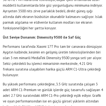
müddetli kullanımlarda bile göz yorgunluğunu minimuma indiriyor.
Ayrıyeten 3500 nits zirve parlaklık bedeli, direkt güneş ışığı
altında dahi ekranın büsbütün okunabilir kalmasını sağlıyor. Islak
parmak algılama ve eldivenle kullanım modları ise ekranın
fonksiyonelliğini her şartta koruyor.
Üst Seviye Donanım: Dimensity 9500 ile Saf Güç
Performans tarafında Xiaomi 17T Pro tam bir canavara dönüşüyor.
Aygıtın kalbinde, kesimin en gelişmiş üretim teknolojilerinden biri
olan 3 nm mimarili MediaTek Dimensity 9500 yonga seti yer alıyor.
Sekiz çekirdekli bu işlemci mimarisinin merkezinde, 4.21 GHz
frekans suratına ulaşabilen harika güçlü ARM C1-Ultra çekirdeği
bulunuyor.
Bu yüksek performans çekirdeğine, 3.5 GHz suratında çalışan 3
adet ARM C1-Premium ve günlük işlerde güç tasarrufu sağlayan 4
adet 2.7 GHz suratındaki ARM C1-Pro çekirdeği eşlik ediyor. Grafik
ve oyun performansından ise en güçlü görsel yüklerin altından