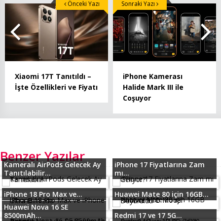
Önceki Yazı
Sonraki Yazı
Xiaomi 17T Tanıtıldı –
iPhone Kamerası
İşte Özellikleri ve Fiyatı
Halide Mark III ile
Coşuyor
Benzer Yazılar
Kameralı AirPods Gelecek Ay
iPhone 17 Fiyatlarına Zam
Tanıtılabilir...
mı...
iPhone 18 Pro Max ve...
Huawei Mate 80 için 16GB...
Huawei Nova 16 SE
8500mAh...
Redmi 17 ve 17 5G...