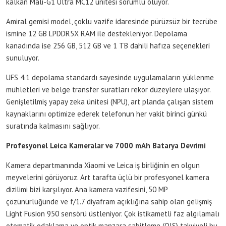
kalkan Mali-G1 Ultra MC12 ünitesi sorumlu oluyor.
Amiral gemisi model, çoklu vazife idaresinde pürüzsüz bir tecrübe
ismine 12 GB LPDDR5X RAM ile destekleniyor. Depolama
kanadında ise 256 GB, 512 GB ve 1 TB dahili hafıza seçenekleri
sunuluyor.
UFS 4.1 depolama standardı sayesinde uygulamaların yüklenme
mühletleri ve belge transfer suratları rekor düzeylere ulaşıyor.
Genişletilmiş yapay zeka ünitesi (NPU), art planda çalışan sistem
kaynaklarını optimize ederek telefonun her vakit birinci günkü
suratında kalmasını sağlıyor.
Profesyonel Leica Kameralar ve 7000 mAh Batarya Devrimi
Kamera departmanında Xiaomi ve Leica iş birliğinin en olgun
meyvelerini görüyoruz. Art tarafta üçlü bir profesyonel kamera
dizilimi bizi karşılıyor. Ana kamera vazifesini, 50 MP
çözünürlüğünde ve f/1.7 diyafram açıklığına sahip olan gelişmiş
Light Fusion 950 sensörü üstleniyor. Çok istikametli faz algılamalı
otomatik odaklama ve optik manzara sabitleme (OIS) takviyeli bu