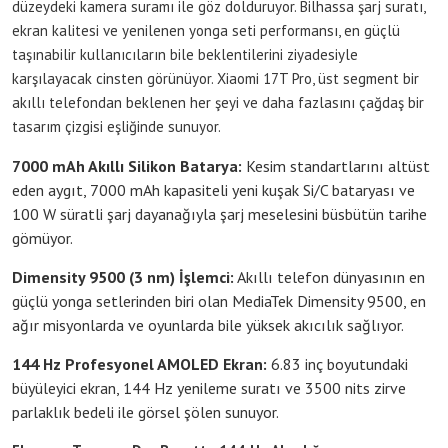
düzeydeki kamera suramı ile göz dolduruyor. Bilhassa şarj suratı,
ekran kalitesi ve yenilenen yonga seti performansı, en güçlü
taşınabilir kullanıcıların bile beklentilerini ziyadesiyle
karşılayacak cinsten görünüyor. Xiaomi 17T Pro, üst segment bir
akıllı telefondan beklenen her şeyi ve daha fazlasını çağdaş bir
tasarım çizgisi eşliğinde sunuyor.
7000 mAh Akıllı Silikon Batarya:
Kesim standartlarını altüst
eden aygıt, 7000 mAh kapasiteli yeni kuşak Si/C bataryası ve
100 W süratli şarj dayanağıyla şarj meselesini büsbütün tarihe
gömüyor.
Dimensity 9500 (3 nm) İşlemci:
Akıllı telefon dünyasının en
güçlü yonga setlerinden biri olan MediaTek Dimensity 9500, en
ağır misyonlarda ve oyunlarda bile yüksek akıcılık sağlıyor.
144 Hz Profesyonel AMOLED Ekran:
6.83 inç boyutundaki
büyüleyici ekran, 144 Hz yenileme suratı ve 3500 nits zirve
parlaklık bedeli ile görsel şölen sunuyor.