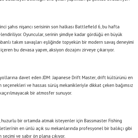
inci şahıs nişancı serisinin son halkası Battlefield 6, bu hafta
ndiriliyor. Oyuncular, serinin şimdiye kadar gördüğü en büyük
 tabanlı takım savaşları eşliğinde topyekün bir modern savaş deneyimi
içeren bu devasa yapım, aksiyon dozajını zirveye çıkarıyor.
ğ yollarına davet eden JDM: Japanese Drift Master, drift kültürünü en
on seçenekleri ve hassas sürüş mekanikleriyle dikkat çeken bağımsız
 kaçırılmayacak bir atmosfer sunuyor.
, huzurlu bir ortamda atmak isteyenler için Bassmaster Fishing
vletleri’nin en ünlü açık su mekanlarında profesyonel bir balıkçı gibi
seçimi ve sabır ön plana çıkıyor.