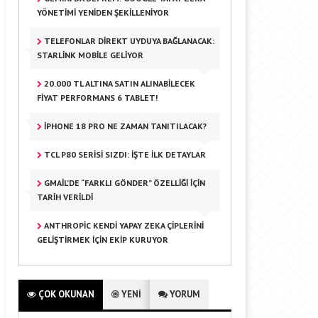
YÖNETIMI YENIDEN ŞEKILLENIYOR
TELEFONLAR DIREKT UYDUYA BAĞLANACAK:
STARLINK MOBILE GELIYOR
20.000 TL ALTINA SATIN ALINABILECEK
FIYAT PERFORMANS 6 TABLET!
IPHONE 18 PRO NE ZAMAN TANITILACAK?
TCL P80 SERISI SIZDI: İŞTE İLK DETAYLAR
GMAIL’DE “FARKLI GÖNDER” ÖZELLIĞI IÇIN
TARIH VERILDI
ANTHROPIC KENDI YAPAY ZEKA ÇIPLERINI
GELIŞTIRMEK IÇIN EKIP KURUYOR
ÇOK OKUNAN
YENİ
YORUM