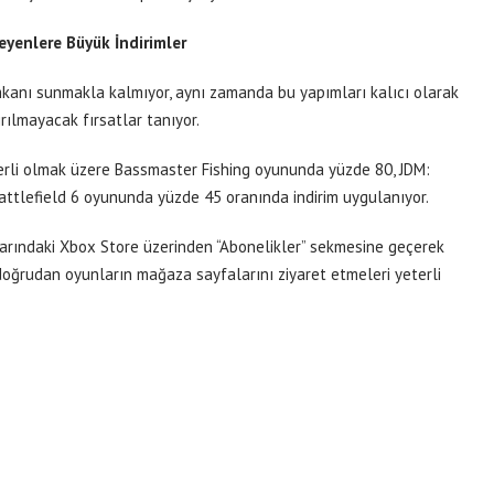
yenlere Büyük İndirimler
kanı sunmakla kalmıyor, aynı zamanda bu yapımları kalıcı olarak
ılmayacak fırsatlar tanıyor.
çerli olmak üzere Bassmaster Fishing oyununda yüzde 80, JDM:
ttlefield 6 oyununda yüzde 45 oranında indirim uygulanıyor.
larındaki Xbox Store üzerinden “Abonelikler” sekmesine geçerek
oğrudan oyunların mağaza sayfalarını ziyaret etmeleri yeterli