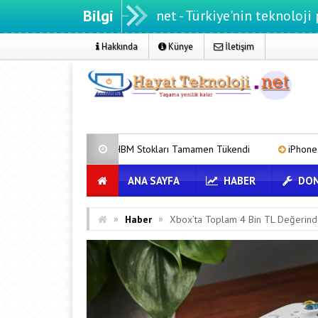
Bilgi
Hayatteknoloji.net - Türkiye'nin teknoloji portalı
Hakkında
Künye
İletişim
AM ve HBM Stokları Tamamen Tükendi
iPhone 18 İşlemcisi Apple 
ANA SAYFA
HABER
DON
»
»
Haber
Xbox’ta Toplam 4 Bin TL Değerind