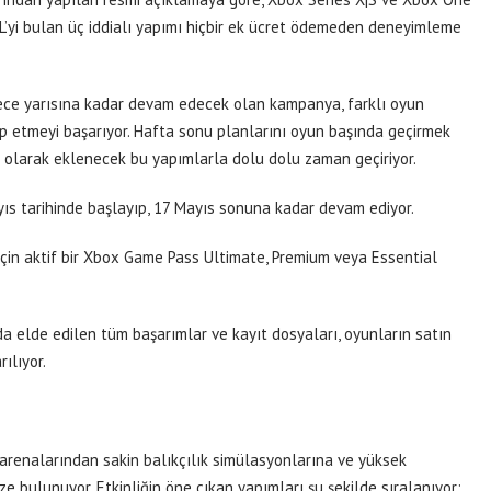
TL’yi bulan üç iddialı yapımı hiçbir ek ücret ödemeden deneyimleme
ce yarısına kadar devam edecek olan kampanya, farklı oyun
ap etmeyi başarıyor. Hafta sonu planlarını oyun başında geçirmek
i olarak eklenecek bu yapımlarla dolu dolu zaman geçiriyor.
s tarihinde başlayıp, 17 Mayıs sonuna kadar devam ediyor.
çin aktif bir Xbox Game Pass Ultimate, Premium veya Essential
 elde edilen tüm başarımlar ve kayıt dosyaları, oyunların satın
ılıyor.
 arenalarından sakin balıkçılık simülasyonlarına ve yüksek
aze bulunuyor. Etkinliğin öne çıkan yapımları şu şekilde sıralanıyor: