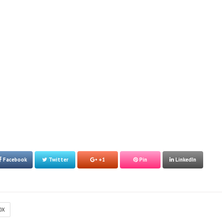
Facebook
Twitter
+1
Pin
LinkedIn
OX