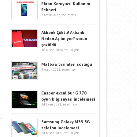
Ekran Koruyucu Kullanım
Rehberi
7 Aralık 2022,
Yorum yok
Akbank Çöktü! Akbank
Neden Açılmıyor? sorun
çözüldü
16 Nisan 2026,
Yorum yok
Matbaa terimleri sözlüğü
4 Aralık 2022,
Yorum yok
Casper excalibur G 770
oyun bilgisayarı incelemesi
14 Ekim 2021,
Yorum yok
Samsung Galaxy M33 5G
telefon incelemesi
20 Nisan 2022,
Yorum yok