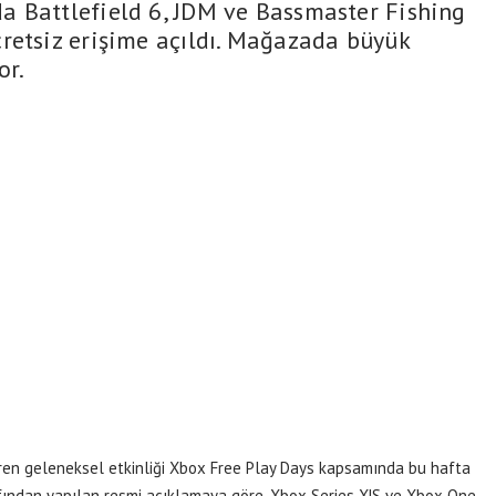
a Battlefield 6, JDM ve Bassmaster Fishing
retsiz erişime açıldı. Mağazada büyük
or.
ren geleneksel etkinliği Xbox Free Play Days kapsamında bu hafta
rafından yapılan resmi açıklamaya göre, Xbox Series X|S ve Xbox One