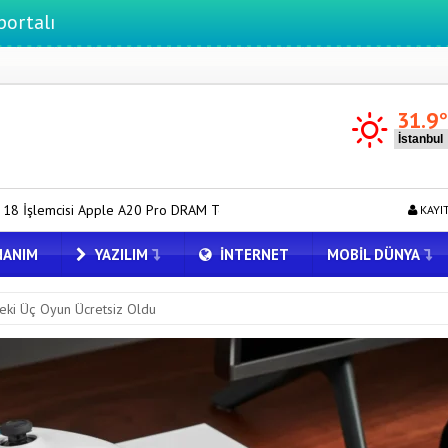
31.9
A20 Pro DRAM Tedarik Sorunu Yaşıyor
Honor Yeni Logosu ve Dare t
KAYI
ANIM
YAZILIM
İNTERNET
MOBIL DÜNYA
eki Üç Oyun Ücretsiz Oldu