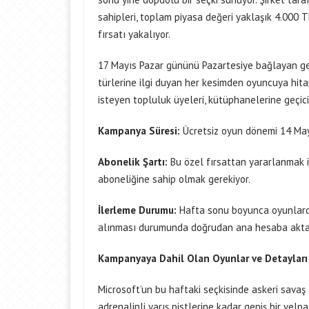
sahipleri, toplam piyasa değeri yaklaşık 4.000 
fırsatı yakalıyor.
17 Mayıs Pazar gününü Pazartesiye bağlayan ge
türlerine ilgi duyan her kesimden oyuncuya hit
isteyen topluluk üyeleri, kütüphanelerine geçic
Kampanya Süresi:
Ücretsiz oyun dönemi 14 Mayı
Abonelik Şartı:
Bu özel fırsattan yararlanmak i
aboneliğine sahip olmak gerekiyor.
İlerleme Durumu:
Hafta sonu boyunca oyunlarda
alınması durumunda doğrudan ana hesaba aktar
Kampanyaya Dahil Olan Oyunlar ve Detayları
Microsoft’un bu haftaki seçkisinde askeri savaş
adrenalinli yarış pistlerine kadar geniş bir yelp