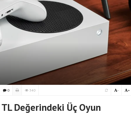
0
340
-
+
 TL Değerindeki Üç Oyun