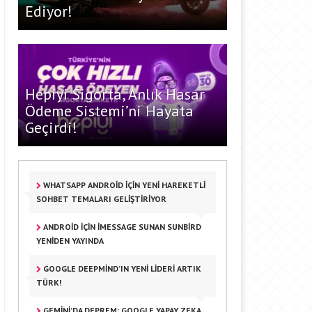
Ediyor!
Hepiyi Sigorta, Anlık Hasar
Ödeme Sistemi’ni Hayata
Geçirdi!
WHATSAPP ANDROID IÇIN YENI HAREKETLI
SOHBET TEMALARI GELIŞTIRIYOR
ANDROID IÇIN IMESSAGE SUNAN SUNBIRD
YENIDEN YAYINDA
GOOGLE DEEPMIND’IN YENI LIDERI ARTIK
TÜRK!
GEMINI’DA DEPREM: GOOGLE YAPAY ZEKA