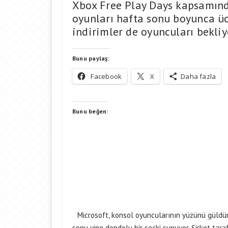
Xbox Free Play Days kapsamınd
oyunları hafta sonu boyunca üc
indirimler de oyuncuları bekliy
Bunu paylaş:
Facebook
X
Daha fazla
Bunu beğen:
Microsoft, konsol oyuncularının yüzünü güldü
sonu yine dopdolu bir seçki sunuyor. Şirket ta