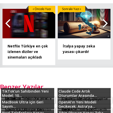
Önceki Yazı
Sonraki Yazı
Netflix Türkiye en çok
İtalya yapay zeka
izlenen diziler ve
yasası çıkardı!
sinemaları açıkladı
Benzer Yazılar
TikTok’un Sahibinden Yeni
Claude Code Artık
Model: 10...
Oturumlar Arasında...
MacBook Ultra için Geri
OpenAI’ın Yeni Modeli
Sayım...
Gecikecek: Astra’ya...
Pixel Telefonlara Yapay
Zihin Okuyan Yapay Zeka