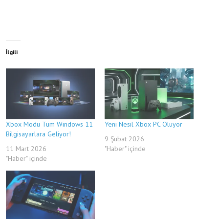
İlgili
Xbox Modu Tüm Windows 11
Yeni Nesil Xbox PC Oluyor
Bilgisayarlara Geliyor!
9 Şubat 2026
11 Mart 2026
"Haber" içinde
"Haber" içinde