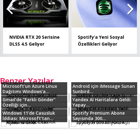
NVIDIA RTX 20 Serisine
Spotify’a Yeni Sosyal
DLSS 4.5 Geliyor
Özellikleri Geliyor
Benzer Yazılar
Microsoft’un Azure Linux
Android için iMessage Sunan
Dağıtımı Windows’a...
Sunbird...
Gmail’de “Farklı Gönder”
Yandex AI Haritalara Geldi:
Özelliği için...
Yapay...
Windows 11’de Casusluk
Spotify Premium Abone
İddiası: Microsoft’tan...
Sayısında 300...