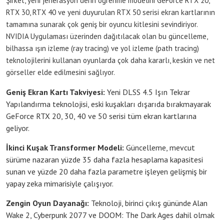
Şirket, yeni jenerasyon derin öğrenme modelini GeForce RTX 20,
RTX 30, RTX 40 ve yeni duyurulan RTX 50 serisi ekran kartlarının
tamamına sunarak çok geniş bir oyuncu kitlesini sevindiriyor.
NVIDIA Uygulaması üzerinden dağıtılacak olan bu güncelleme,
bilhassa ışın izleme (ray tracing) ve yol izleme (path tracing)
teknolojilerini kullanan oyunlarda çok daha kararlı, keskin ve net
görseller elde edilmesini sağlıyor.
Geniş Ekran Kartı Takviyesi:
Yeni DLSS 4.5 Işın Tekrar
Yapılandırma teknolojisi, eski kuşakları dışarıda bırakmayarak
GeForce RTX 20, 30, 40 ve 50 serisi tüm ekran kartlarına
geliyor.
İkinci Kuşak Transformer Modeli:
Güncelleme, mevcut
sürüme nazaran yüzde 35 daha fazla hesaplama kapasitesi
sunan ve yüzde 20 daha fazla parametre işleyen gelişmiş bir
yapay zeka mimarisiyle çalışıyor.
Zengin Oyun Dayanağı:
Teknoloji, birinci çıkış gününde Alan
Wake 2, Cyberpunk 2077 ve DOOM: The Dark Ages dahil olmak