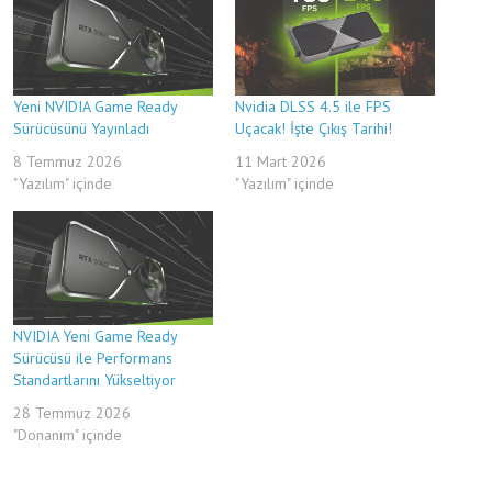
Yeni NVIDIA Game Ready
Nvidia DLSS 4.5 ile FPS
Sürücüsünü Yayınladı
Uçacak! İşte Çıkış Tarihi!
8 Temmuz 2026
11 Mart 2026
"Yazılım" içinde
"Yazılım" içinde
NVIDIA Yeni Game Ready
Sürücüsü ile Performans
Standartlarını Yükseltiyor
28 Temmuz 2026
"Donanım" içinde