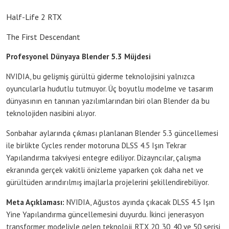
Half-Life 2 RTX
The First Descendant
Profesyonel Dünyaya Blender 5.3 Müjdesi
NVIDIA, bu gelişmiş gürültü giderme teknolojisini yalnızca
oyuncularla hudutlu tutmuyor. Üç boyutlu modelme ve tasarım
dünyasının en tanınan yazılımlarından biri olan Blender da bu
teknolojiden nasibini alıyor.
Sonbahar aylarında çıkması planlanan Blender 5.3 güncellemesi
ile birlikte Cycles render motoruna DLSS 4.5 Işın Tekrar
Yapılandırma takviyesi entegre ediliyor. Dizayncılar, çalışma
ekranında gerçek vakitli önizleme yaparken çok daha net ve
gürültüden arındırılmış imajlarla projelerini şekillendirebiliyor.
Meta Açıklaması:
NVIDIA, Ağustos ayında çıkacak DLSS 4.5 Işın
Yine Yapılandırma güncellemesini duyurdu. İkinci jenerasyon
transformer modeliyle gelen teknoloji, RTX 20, 30, 40 ve 50 serisi