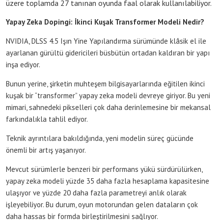
üzere toplamda 27 tanınan oyunda faal olarak kullanılabiliyor.
Yapay Zeka Dopingi: İkinci Kuşak Transformer Modeli Nedir?
NVIDIA, DLSS 4.5 Işın Yine Yapılandırma sürümünde klâsik el ile
ayarlanan gürültü gidericileri büsbütün ortadan kaldıran bir yapı
inşa ediyor.
Bunun yerine, şirketin muhteşem bilgisayarlarında eğitilen ikinci
kuşak bir “transformer” yapay zeka modeli devreye giriyor. Bu yeni
mimari, sahnedeki pikselleri çok daha derinlemesine bir mekansal
farkındalıkla tahlil ediyor.
Teknik ayrıntılara bakıldığında, yeni modelin süreç gücünde
önemli bir artış yaşanıyor.
Mevcut sürümlerle benzeri bir performans yükü sürdürülürken,
yapay zeka modeli yüzde 35 daha fazla hesaplama kapasitesine
ulaşıyor ve yüzde 20 daha fazla parametreyi anlık olarak
işleyebiliyor. Bu durum, oyun motorundan gelen dataların çok
daha hassas bir formda birleştirilmesini sağlıyor.