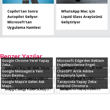
Copilot’tan Sonra
WhatsApp Mac için
Autopilot Geliyor:
Liquid Glass Arayüzünü
Microsoft’tan
Geliştiriyor
Uygulama Hamlesi
Benzer Yazılar
Google Chrome Yerel Yapay
Microsoft Edge’den Reklam
Zeka...
Engelleyicilerine Engel:...
Google Messages’a Yeni
ChatGPT Artık Adobe
Uzun Basma...
Araçlarıyla İçerik...
Google Maps’e Gelen Ask
Tarayıcıda Yapay Zeka:
Maps...
Android Chrome’a...