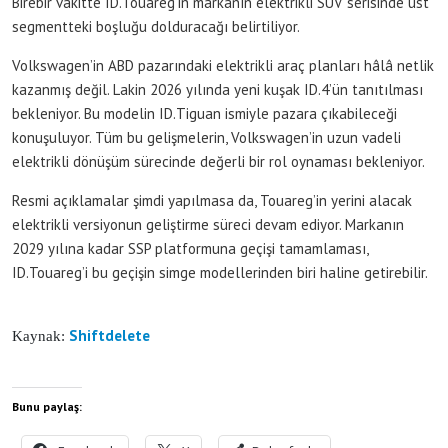
Birebir vakitte ID.Touareg’in markanın elektrikli SUV serisinde üst
segmentteki boşluğu dolduracağı belirtiliyor.
Volkswagen’in ABD pazarındaki elektrikli araç planları hâlâ netlik
kazanmış değil. Lakin 2026 yılında yeni kuşak ID.4’ün tanıtılması
bekleniyor. Bu modelin ID.Tiguan ismiyle pazara çıkabileceği
konuşuluyor. Tüm bu gelişmelerin, Volkswagen’in uzun vadeli
elektrikli dönüşüm sürecinde değerli bir rol oynaması bekleniyor.
Resmi açıklamalar şimdi yapılmasa da, Touareg’in yerini alacak
elektrikli versiyonun geliştirme süreci devam ediyor. Markanın
2029 yılına kadar SSP platformuna geçişi tamamlaması,
ID.Touareg’i bu geçişin simge modellerinden biri haline getirebilir.
Shiftdelete
Kaynak:
Bunu paylaş: