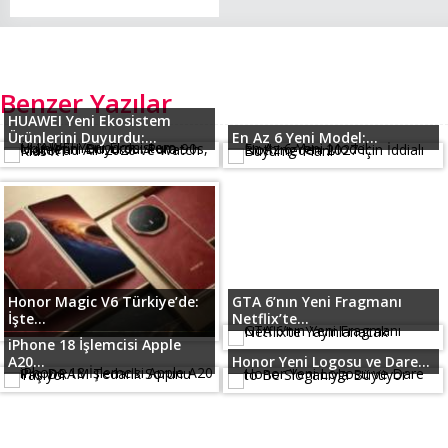
Benzer Yazılar
HUAWEI Yeni Ekosistem
Ürünlerini Duyurdu:...
En Az 6 Yeni Model:...
Honor Magic V6 Türkiye’de:
GTA 6’nın Yeni Fragmanı
İşte...
Netflix’te...
iPhone 18 İşlemcisi Apple
A20...
Honor Yeni Logosu ve Dare...