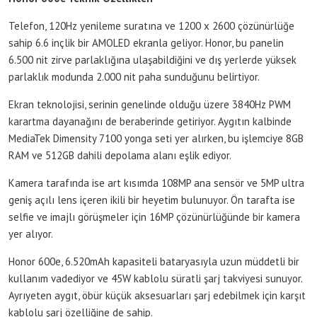
Telefon, 120Hz yenileme suratına ve 1200 x 2600 çözünürlüğe
sahip 6.6 inçlik bir AMOLED ekranla geliyor. Honor, bu panelin
6.500 nit zirve parlaklığına ulaşabildiğini ve dış yerlerde yüksek
parlaklık modunda 2.000 nit paha sunduğunu belirtiyor.
Ekran teknolojisi, serinin genelinde olduğu üzere 3840Hz PWM
karartma dayanağını de beraberinde getiriyor. Aygıtın kalbinde
MediaTek Dimensity 7100 yonga seti yer alırken, bu işlemciye 8GB
RAM ve 512GB dahili depolama alanı eşlik ediyor.
Kamera tarafında ise art kısımda 108MP ana sensör ve 5MP ultra
geniş açılı lens içeren ikili bir heyetim bulunuyor. Ön tarafta ise
selfie ve imajlı görüşmeler için 16MP çözünürlüğünde bir kamera
yer alıyor.
Honor 600e, 6.520mAh kapasiteli bataryasıyla uzun müddetli bir
kullanım vadediyor ve 45W kablolu süratli şarj takviyesi sunuyor.
Ayrıyeten aygıt, öbür küçük aksesuarları şarj edebilmek için karşıt
kablolu şarj özelliğine de sahip.