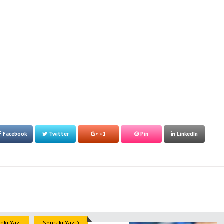
Facebook
Twitter
+1
Pin
LinkedIn
ki Yazı
Sonraki Yazı