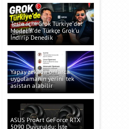
Tesla için Grok Türkiye’de!
Model Y’de Türkçe Grok’u
İndirip Denedik
Yapay zekada onlarca
uygulamanın yerini tek
asistan alabilir
ASUS ProArt GeForce RTX
5090 Duyuruldu: İşte