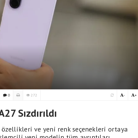
0
272
-
+
A27 Sızdırıldı
özellikleri ve yeni renk seçenekleri ortaya
şlemcili yeni modelin tüm ayrıntıları.