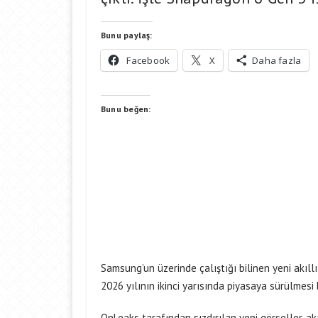
Bunu paylaş:
Facebook
X
Daha fazla
Bunu beğen:
Samsung’un üzerinde çalıştığı bilinen yeni akıll
2026 yılının ikinci yarısında piyasaya sürülmesi
OnLeaks tarafından sızdırılan yeni görseller, a