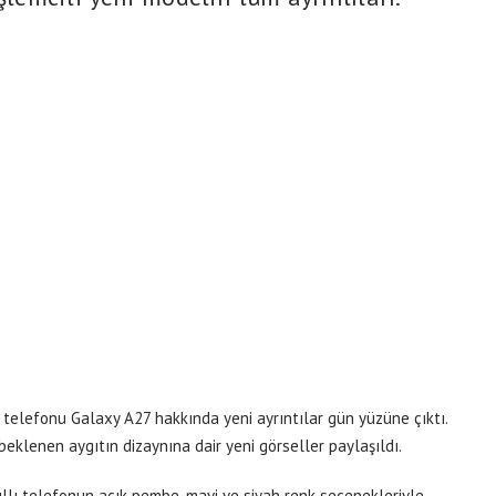
ı telefonu Galaxy A27 hakkında yeni ayrıntılar gün yüzüne çıktı.
 beklenen aygıtın dizaynına dair yeni görseller paylaşıldı.
kıllı telefonun açık pembe, mavi ve siyah renk seçenekleriyle