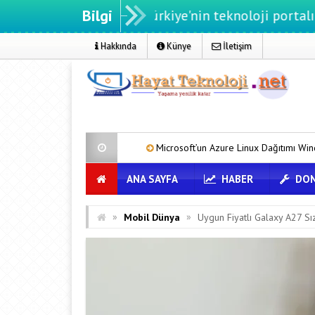
Bilgi
knoloji.net - Türkiye'nin teknoloji portalı
Hakkında
Künye
İletişim
formda
Microsoft’un Azure Linux Dağıtımı Windows’a Geldi
T
ANA SAYFA
HABER
DON
»
»
Mobil Dünya
Uygun Fiyatlı Galaxy A27 Sız