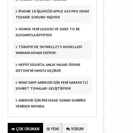
IPHONE 18 İŞLEMCISI APPLE A20 PRO DRAM
TEDARIK SORUNU YAŞIYOR
HONOR YENI LOGOSU VE DARE TO BE
SLOGANIYLA BÜYÜYOR
TÜRKIYE’DE SKYWELL ET5 MODELLERI
YANMAYA DEVAM EDIYOR!
HEPIYI SIGORTA, ANLIK HASAR ÖDEME
SISTEMI’NI HAYATA GEÇIRDI!
WHATSAPP ANDROID IÇIN YENI HAREKETLI
SOHBET TEMALARI GELIŞTIRIYOR
ANDROID IÇIN IMESSAGE SUNAN SUNBIRD
YENIDEN YAYINDA
ÇOK OKUNAN
YENİ
YORUM