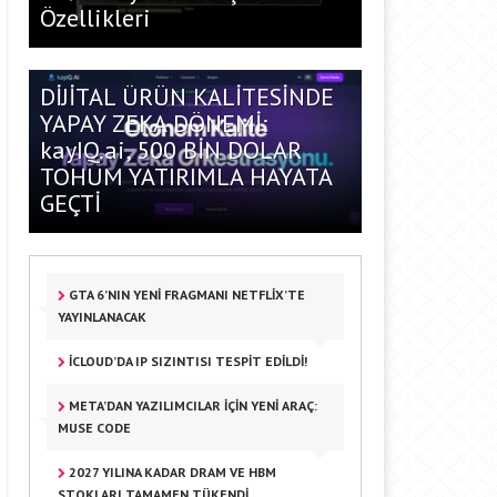
Özellikleri
DİJİTAL ÜRÜN KALİTESİNDE
YAPAY ZEKA DÖNEMİ:
kayIQ.ai, 500 BİN DOLAR
TOHUM YATIRIMLA HAYATA
GEÇTİ
GTA 6’NIN YENI FRAGMANI NETFLIX’TE
YAYINLANACAK
ICLOUD’DA IP SIZINTISI TESPIT EDILDI!
META’DAN YAZILIMCILAR IÇIN YENI ARAÇ:
MUSE CODE
2027 YILINA KADAR DRAM VE HBM
STOKLARI TAMAMEN TÜKENDI