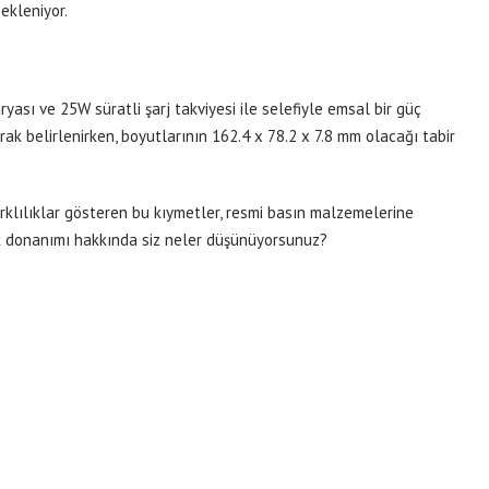
bekleniyor.
ası ve 25W süratli şarj takviyesi ile selefiyle emsal bir güç
ak belirlenirken, boyutlarının 162.4 x 78.2 x 7.8 mm olacağı tabir
arklılıklar gösteren bu kıymetler, resmi basın malzemelerine
nik donanımı hakkında siz neler düşünüyorsunuz?