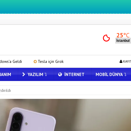
25
°C
esla için Grok Türkiye’de! Model Y’de Türkçe Grok’u İndirip Denedik
KAYI
ANIM
YAZILIM
İNTERNET
MOBIL DÜNYA
dırıldı