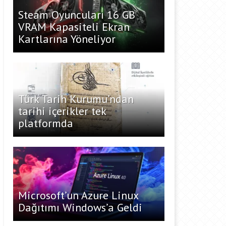
Steam Oyuncuları 16 GB
VRAM Kapasiteli Ekran
Kartlarına Yöneliyor
Türk Tarih Kurumu’ndan
tarihi içerikler tek
platformda
Microsoft’un Azure Linux
Dağıtımı Windows’a Geldi