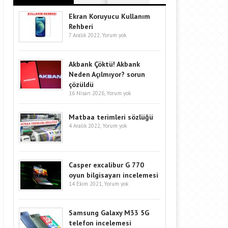
Ekran Koruyucu Kullanım
Rehberi
7 Aralık 2022,
Yorum yok
Akbank Çöktü! Akbank
Neden Açılmıyor? sorun
çözüldü
16 Nisan 2026,
Yorum yok
Matbaa terimleri sözlüğü
4 Aralık 2022,
Yorum yok
Casper excalibur G 770
oyun bilgisayarı incelemesi
14 Ekim 2021,
Yorum yok
Samsung Galaxy M33 5G
telefon incelemesi