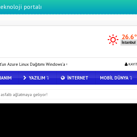
ortalı
26.6
tımı Windows’a Geldi
Tesla için Grok Türkiye’de! Model Y’de Türkçe
KAYI
ANIM
YAZILIM
İNTERNET
MOBIL DÜNYA
asfaltı ağlatmaya geliyor!