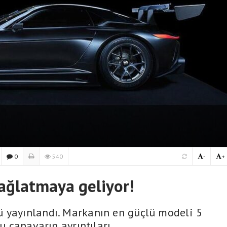
0
540
-
+
 ağlatmaya geliyor!
ü yayınlandı. Markanın en güçlü modeli 5
lu canavarın ayrıntıları.