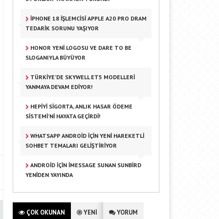
IPHONE 18 İŞLEMCISI APPLE A20 PRO DRAM
TEDARIK SORUNU YAŞIYOR
HONOR YENI LOGOSU VE DARE TO BE
SLOGANIYLA BÜYÜYOR
TÜRKIYE’DE SKYWELL ET5 MODELLERI
YANMAYA DEVAM EDIYOR!
HEPIYI SIGORTA, ANLIK HASAR ÖDEME
SISTEMI’NI HAYATA GEÇIRDI!
WHATSAPP ANDROID IÇIN YENI HAREKETLI
SOHBET TEMALARI GELIŞTIRIYOR
ANDROID IÇIN IMESSAGE SUNAN SUNBIRD
YENIDEN YAYINDA
ÇOK OKUNAN
YENİ
YORUM