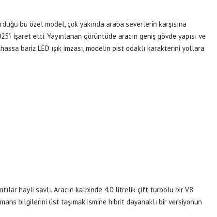
duğu bu özel model, çok yakında araba severlerin karşısına
2025’i işaret etti. Yayınlanan görüntüde aracın geniş gövde yapısı ve
lhassa bariz LED ışık imzası, modelin pist odaklı karakterini yollara
ılar hayli savlı. Aracın kalbinde 4.0 litrelik çift turbolu bir V8
ans bilgilerini üst taşımak ismine hibrit dayanaklı bir versiyonun