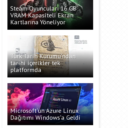
Steam Oyuncuları 16 GB
VRAM Kapasiteli Ekran
Kartlarına Yöneliyor
Türk Tarih Kurumu’ndan
tarihi içerikler tek
platformda
Microsoft’un Azure Linux
Dağıtımı Windows’a Geldi