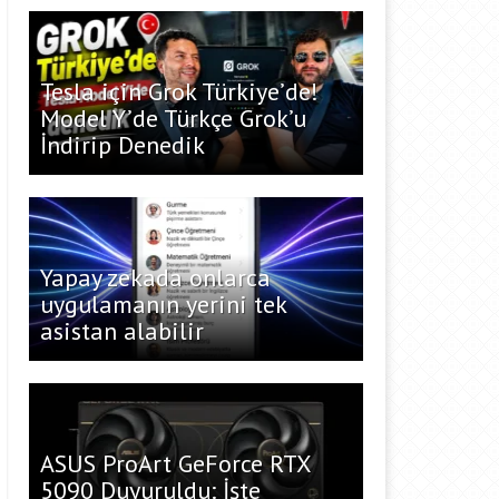
Tesla için Grok Türkiye’de!
Model Y’de Türkçe Grok’u
İndirip Denedik
Yapay zekada onlarca
uygulamanın yerini tek
asistan alabilir
ASUS ProArt GeForce RTX
5090 Duyuruldu: İşte