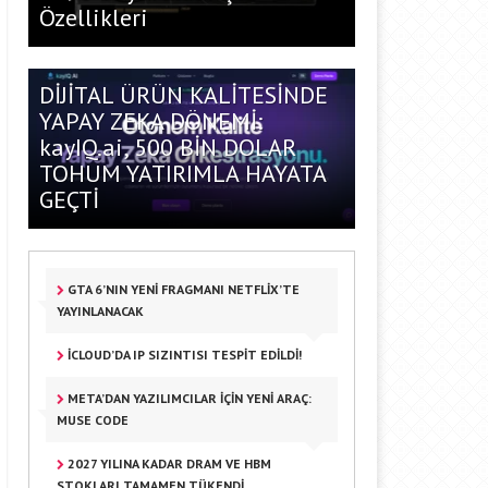
Özellikleri
DİJİTAL ÜRÜN KALİTESİNDE
YAPAY ZEKA DÖNEMİ:
kayIQ.ai, 500 BİN DOLAR
TOHUM YATIRIMLA HAYATA
GEÇTİ
GTA 6’NIN YENI FRAGMANI NETFLIX’TE
YAYINLANACAK
ICLOUD’DA IP SIZINTISI TESPIT EDILDI!
META’DAN YAZILIMCILAR IÇIN YENI ARAÇ:
MUSE CODE
2027 YILINA KADAR DRAM VE HBM
STOKLARI TAMAMEN TÜKENDI