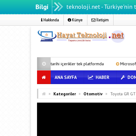
Bilgi
Hayatteknoloji.net - Türkiye'nin teknoloji p
Hakkında
Künye
İletişim
ndan tarihi içerikler tek platformda
Microsoft’un Azure Linux Dağı
ANA SAYFA
HABER
DON
»
»
»
Kategoriler
Otomotiv
Toyota GR GT 