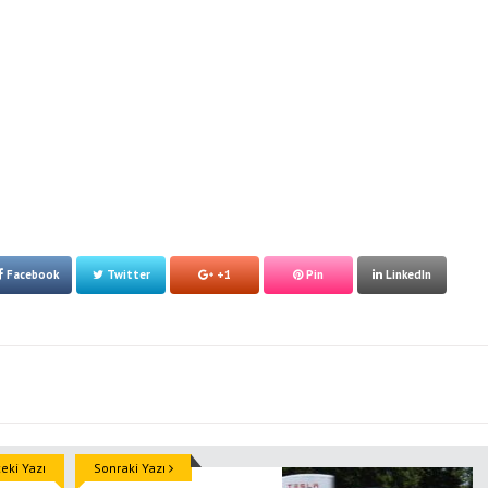
Facebook
Twitter
+1
Pin
LinkedIn
ki Yazı
Sonraki Yazı