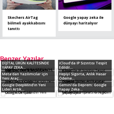
Skechers AirTag
Google yapay zeka ile
bölmeli ayakkabısını
dünyayı haritalıyor
tanıttı
Benzer Yazılar
DİJİTAL ÜRÜN KALİTESİNDE
iCloud’da IP Sızıntısı Tespit
YAPAY ZEKA...
Edildi!...
Meta’dan Yazılımcılar için
Hepiyi Sigorta, Anlık Hasar
Yeni Araç:...
Ödeme...
Google DeepMind’ın Yeni
Gemini’da Deprem: Google
Lideri Artık...
Yapay Zeka...