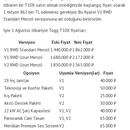
itibaren bir T10X satın almak istediğinizde başlangıç fiyatı olarak
1 milyon 862 bin TL ödemeniz gerekiyor. Bu fiyatın V1 RWD
Standart Menzil versiyonuna ait olduğunu belirtelim.
İşte 1 Ağustos itibariyle Togg T10X fiyatları;
Versiyon
Eski Fiyat
Yeni Fiyat
V1 RWD Standart Menzil
1.440.000 ₺
1.862.000 ₺
V1 RWD Uzun Menzil
1.680.000 ₺
2.172.000 ₺
V2 RWD Uzun Menzil
1.830.000 ₺
2.363.000 ₺
Opsiyon
Uyumlu Versiyon(lar)
Fiyat
19 İnç Jantlar
V1
40.000 ₺
Teknoloji ve Konfor Paketi
V1
50.000 ₺
Kış Paketi
V2
25.000 ₺
Akıllı Destek Paketi
V2
30.000 ₺
22 kW AC Şarj Kapasitesi
V1, V2
40.000 ₺
Panoramik Cam Tavan
V1, V2
65.000 ₺
Meridian Premium Ses Sistemi
V2
65.000 ₺