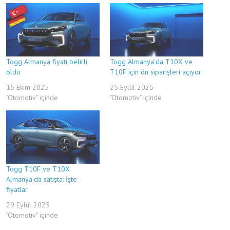
Togg Almanya fiyatı belirli
Togg Almanya’da T10X ve
oldu
T10F için ön siparişleri açıyor
15 Ekim 2025
25 Eylül 2025
"Otomotiv" içinde
"Otomotiv" içinde
Togg T10F ve T10X
Almanya’da satışta: İşte
fiyatlar
29 Eylül 2025
"Otomotiv" içinde