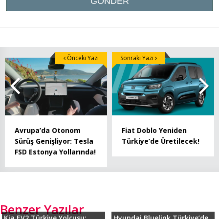
Önceki Yazı
Sonraki Yazı
Avrupa’da Otonom
Fiat Doblo Yeniden
Sürüş Genişliyor: Tesla
Türkiye’de Üretilecek!
FSD Estonya Yollarında!
Benzer Yazılar
Kia EV2 Türkiye Yolcusu:
Hyundai Bluelink Türkiye’de