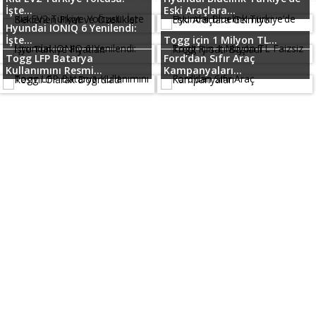
İşte...
Eski Araçlara...
Hyundai IONIQ 6 Yenilendi:
İşte...
Togg için 1 Milyon TL...
Togg LFP Batarya
Ford’dan Sıfır Araç
Kullanımını Resmi...
Kampanyaları...