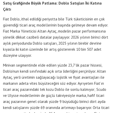
Satış Grafiğinde Büyük Patlama: Doblo Satışları İki Katına
Çıktı
Fiat Doblo, ithal edildiği periyotta bile Türk tüketicisinin en çok
güvendiği ticari araç modellerinin başında gelmeye devam ediyor.
Fiat Marka Yöneticisi Altan Aytaç, modelin pazar performansına
yönelik dikkat cazibeli datalar paylaşıyor. 2026 yılının birinci dört
aylık periyodunda Doblo satışları, 2025 yılının birebir devrine
kıyasla iki katın üzerinde bir artış göstererek 10 bin 507 adet
düzeyine ulaşıyor.
Minivan segmentinde elde edilen yüzde 23,7’lik pazar hissesi,
Doblo’nun kendi sınıfındaki açık orta liderliğini perçinliyor. Altan
Aytaç, yerli üretimin sağlayacağı lojistik ve fiyat avantajları ile
markanın adeta vites büyüteceğini söz ediyor. Ayrıyeten Fiat’ın
ticari araç pazarındaki tek kozu Doblo ile sonlu kalmıyor; Scudo
ve Ulysse modellerinin de güçlü takviyesiyle marka, hafif ticari
araç pazarının genel olarak yüzde 9 büyüdüğü birinci dört ayda
kendi satışlarını yüzde 69 oranında artırmayı başarıyor. Orta ticari