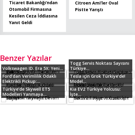
Ticaret Bakanlığı’ndan
Citroen Ami’ler Oval
Otomobil Firmasına
Pistte Yarıştı
Kesilen Ceza İddiasına
Yanıt Geldi
Benzer Yazılar
Togg Servis Noktası Sayısını
Volkswagen ID. Era 5X: Yeni...
Türkiye...
Ford’dan Verimlilik Odaklı
Tesla için Grok Türkiye’de!
Elektrikli Pickup:...
Model...
Türkiye’de Skywell ET5
Kia EV2 Türkiye Yolcusu:
Modelleri Yanmaya...
İşte...