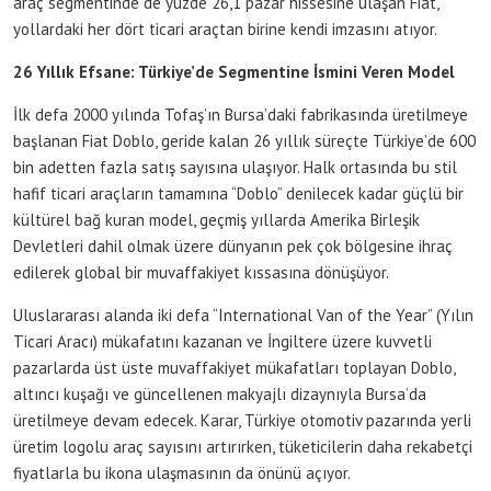
araç segmentinde de yüzde 26,1 pazar hissesine ulaşan Fiat,
yollardaki her dört ticari araçtan birine kendi imzasını atıyor.
26 Yıllık Efsane: Türkiye’de Segmentine İsmini Veren Model
İlk defa 2000 yılında Tofaş’ın Bursa’daki fabrikasında üretilmeye
başlanan Fiat Doblo, geride kalan 26 yıllık süreçte Türkiye’de 600
bin adetten fazla satış sayısına ulaşıyor. Halk ortasında bu stil
hafif ticari araçların tamamına “Doblo” denilecek kadar güçlü bir
kültürel bağ kuran model, geçmiş yıllarda Amerika Birleşik
Devletleri dahil olmak üzere dünyanın pek çok bölgesine ihraç
edilerek global bir muvaffakiyet kıssasına dönüşüyor.
Uluslararası alanda iki defa “International Van of the Year” (Yılın
Ticari Aracı) mükafatını kazanan ve İngiltere üzere kuvvetli
pazarlarda üst üste muvaffakiyet mükafatları toplayan Doblo,
altıncı kuşağı ve güncellenen makyajlı dizaynıyla Bursa’da
üretilmeye devam edecek. Karar, Türkiye otomotiv pazarında yerli
üretim logolu araç sayısını artırırken, tüketicilerin daha rekabetçi
fiyatlarla bu ikona ulaşmasının da önünü açıyor.