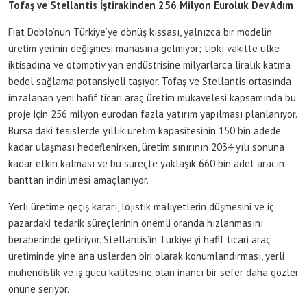
Tofaş ve Stellantis İştirakinden 256 Milyon Euroluk Dev Adım
Fiat Doblo’nun Türkiye’ye dönüş kıssası, yalnızca bir modelin
üretim yerinin değişmesi manasına gelmiyor; tıpkı vakitte ülke
iktisadına ve otomotiv yan endüstrisine milyarlarca liralık katma
bedel sağlama potansiyeli taşıyor. Tofaş ve Stellantis ortasında
imzalanan yeni hafif ticari araç üretim mukavelesi kapsamında bu
proje için 256 milyon eurodan fazla yatırım yapılması planlanıyor.
Bursa’daki tesislerde yıllık üretim kapasitesinin 150 bin adede
kadar ulaşması hedeflenirken, üretim sınırının 2034 yılı sonuna
kadar etkin kalması ve bu süreçte yaklaşık 660 bin adet aracın
banttan indirilmesi amaçlanıyor.
Yerli üretime geçiş kararı, lojistik maliyetlerin düşmesini ve iç
pazardaki tedarik süreçlerinin önemli oranda hızlanmasını
beraberinde getiriyor. Stellantis’in Türkiye’yi hafif ticari araç
üretiminde yine ana üslerden biri olarak konumlandırması, yerli
mühendislik ve iş gücü kalitesine olan inancı bir sefer daha gözler
önüne seriyor.