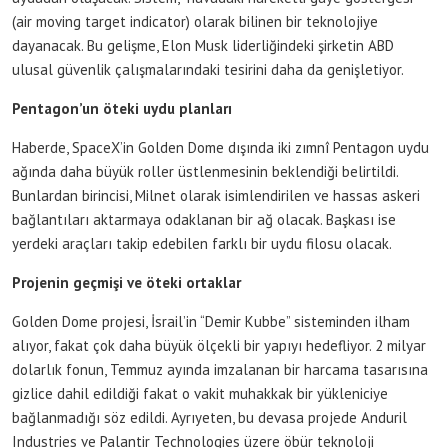
(air moving target indicator) olarak bilinen bir teknolojiye
dayanacak. Bu gelişme, Elon Musk liderliğindeki şirketin ABD
ulusal güvenlik çalışmalarındaki tesirini daha da genişletiyor.
Pentagon’un öteki uydu planları
Haberde, SpaceX’in Golden Dome dışında iki zımnî Pentagon uydu
ağında daha büyük roller üstlenmesinin beklendiği belirtildi.
Bunlardan birincisi, Milnet olarak isimlendirilen ve hassas askeri
bağlantıları aktarmaya odaklanan bir ağ olacak. Başkası ise
yerdeki araçları takip edebilen farklı bir uydu filosu olacak.
Projenin geçmişi ve öteki ortaklar
Golden Dome projesi, İsrail’in “Demir Kubbe” sisteminden ilham
alıyor, fakat çok daha büyük ölçekli bir yapıyı hedefliyor. 2 milyar
dolarlık fonun, Temmuz ayında imzalanan bir harcama tasarısına
gizlice dahil edildiği fakat o vakit muhakkak bir yükleniciye
bağlanmadığı söz edildi. Ayrıyeten, bu devasa projede Anduril
Industries ve Palantir Technologies üzere öbür teknoloji