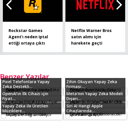
Rockstar Games
Netflix Warner Bros
Agent’ı neden iptal
satın alımı için
ettiği ortaya çıktı
harekete geçti
Benzer Yazılar
Pixel Telefonlara Yapay
Zihin Okuyan Yapay Zeka
Zeka Destekli...
Firması:...
OpenAI’ın İlk Cihazı için
Meta’nın Yapay Zeka Modeli
Fiyat...
Dışarı...
Yapay Zeka ile Üretilen
Siri AI Hangi Apple
Müziklere...
Cihazlarında...