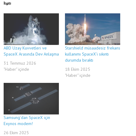
İlgili
ABD Uzay Kuvvetleri ve
Starshield müsaadesiz frekans
SpaceX Arasında Dev Anlaşma
kullanımı SpaceX’i sıkıntı
durumda bıraktı
31 Temmuz 2026
"Haber" içinde
18 Ekim 2025
"Haber" içinde
Samsung’dan SpaceX için
Exynos modem!
26 Ekim 2025