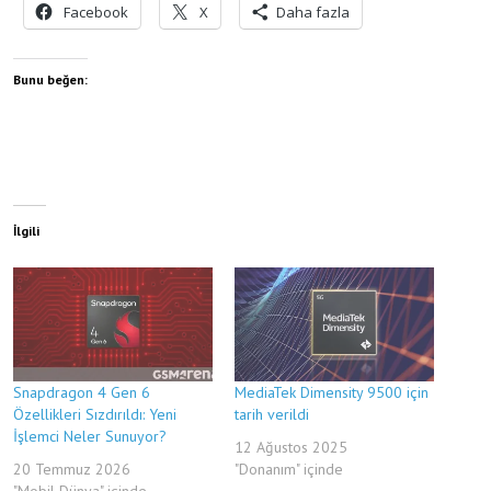
Facebook
X
Daha fazla
Bunu beğen:
İlgili
Snapdragon 4 Gen 6
MediaTek Dimensity 9500 için
Özellikleri Sızdırıldı: Yeni
tarih verildi
İşlemci Neler Sunuyor?
12 Ağustos 2025
20 Temmuz 2026
"Donanım" içinde