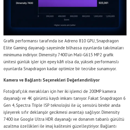
Grafik performansı tarafında ise Adreno 810 GPU, Snapdragon
Elite Gaming dayanağı sayesinde bilhassa oyunlarda takılmaları
minimuma indiriyor. Dimensity 7400’ün Mali-G615 MP2 grafik
ünitesi günlük işler için epey kâfi olsa da, yüksek performanslı
oyunlarda Snapdragon kadar optimize bir tecrübe sunamıyor.
Kamera ve Bağlantı Seçenekleri Değerlendiriliyor
Fotoğrafçılık meraklıları için her iki işlemci de 200MP kamera
dayanağı ve 4K görüntü kaydı imkanı tanıyor. Fakat Snapdragon 6
Gen 4, Spectra Triple ISP teknolojisi ile üç sensörü birebir anda
işleyerek sıfır deklanşör gecikmesi avantajı sağlıyor. Dimensity
7400 ise Google Ultra HDR dayanağı ve donanım tabanlı gürültü
azaltma özellikleri ile imaj kalitesini güzelleştiriyor. Bağlantı