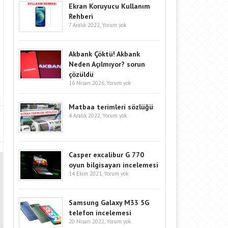
Ekran Koruyucu Kullanım
Rehberi
7 Aralık 2022,
Yorum yok
Akbank Çöktü! Akbank
Neden Açılmıyor? sorun
çözüldü
16 Nisan 2026,
Yorum yok
Matbaa terimleri sözlüğü
4 Aralık 2022,
Yorum yok
Casper excalibur G 770
oyun bilgisayarı incelemesi
14 Ekim 2021,
Yorum yok
Samsung Galaxy M33 5G
telefon incelemesi
20 Nisan 2022,
Yorum yok