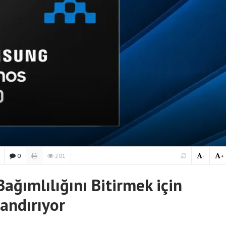
0
201
-
+
ımlılığını Bitirmek için
andırıyor