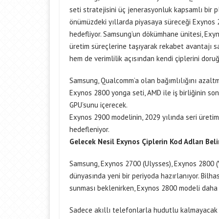
seti stratejisini üç jenerasyonluk kapsamlı bir p
önümüzdeki yıllarda piyasaya süreceği Exynos 2
hedefliyor. Samsung’un dökümhane ünitesi, Exyn
üretim süreçlerine taşıyarak rekabet avantajı s
hem de verimlilik açısından kendi çiplerini doru
Samsung, Qualcomm’a olan bağımlılığını azaltmak
Exynos 2800 yonga seti, AMD ile iş birliğinin sona
GPU’sunu içerecek.
Exynos 2900 modelinin, 2029 yılında seri üreti
hedefleniyor.
Gelecek Nesil Exynos Çiplerin Kod Adları Beli
Samsung, Exynos 2700 (Ulysses), Exynos 2800 (
dünyasında yeni bir periyoda hazırlanıyor. Bil
sunması beklenirken, Exynos 2800 modeli daha g
Sadece akıllı telefonlarla hudutlu kalmayacak ol