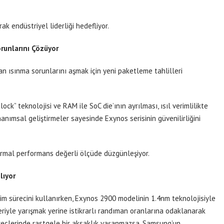
k endüstriyel liderliği hedefliyor.
runlarını Çözüyor
n ısınma sorunlarını aşmak için yeni paketleme tahlilleri
k” teknolojisi ve RAM ile SoC die’ının ayrılması, ısıl verimlilikte
nanımsal geliştirmeler sayesinde Exynos serisinin güvenilirliğini
ermal performans değerli ölçüde düzgünleşiyor.
lıyor
tim sürecini kullanırken, Exynos 2900 modelinin 1.4nm teknolojisiyle
leriyle yarışmak yerine istikrarlı randıman oranlarına odaklanarak
üreçlerinde rastgele bir aksaklık yaşanmazsa, Samsung’un