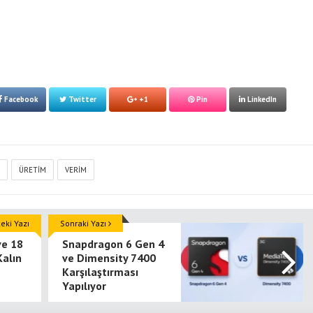
Facebook
Twitter
+1
Pin
LinkedIn
ÜRETIM
VERIM
ki Yazı
Sonraki Yazı
ve 18
Snapdragon 6 Gen 4
alın
ve Dimensity 7400
Karşılaştırması
Yapılıyor