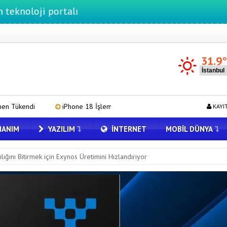
i portalı
31.9
iPhone 18 İşlemcisi Apple A20 Pro DRAM Tedarik Sorunu Yaşıyor
H
KAYI
ANIM
YAZILIM
İNTERNET
MOBIL DÜNYA
ını Bitirmek için Exynos Üretimini Hızlandırıyor