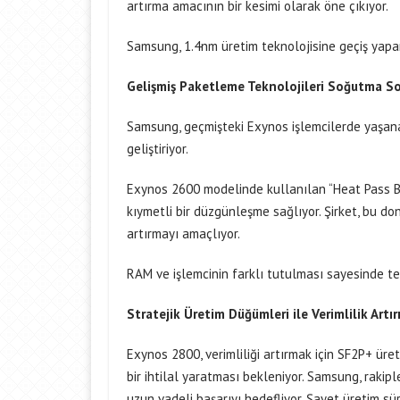
artırma amacının bir kesimi olarak öne çıkıyor.
Samsung, 1.4nm üretim teknolojisine geçiş yapara
Gelişmiş Paketleme Teknolojileri Soğutma So
Samsung, geçmişteki Exynos işlemcilerde yaşana
geliştiriyor.
Exynos 2600 modelinde kullanılan “Heat Pass Bloc
kıymetli bir düzgünleşme sağlıyor. Şirket, bu do
artırmayı amaçlıyor.
RAM ve işlemcinin farklı tutulması sayesinde t
Stratejik Üretim Düğümleri ile Verimlilik Artırı
Exynos 2800, verimliliği artırmak için SF2P+ üre
bir ihtilal yaratması bekleniyor. Samsung, rakip
uzun vadeli başarıyı hedefliyor. Şayet üretim s