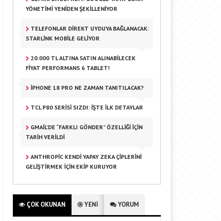
YÖNETIMI YENIDEN ŞEKILLENIYOR
TELEFONLAR DIREKT UYDUYA BAĞLANACAK:
STARLINK MOBILE GELIYOR
20.000 TL ALTINA SATIN ALINABILECEK
FIYAT PERFORMANS 6 TABLET!
IPHONE 18 PRO NE ZAMAN TANITILACAK?
TCL P80 SERISI SIZDI: İŞTE İLK DETAYLAR
GMAIL’DE “FARKLI GÖNDER” ÖZELLIĞI IÇIN
TARIH VERILDI
ANTHROPIC KENDI YAPAY ZEKA ÇIPLERINI
GELIŞTIRMEK IÇIN EKIP KURUYOR
ÇOK OKUNAN
YENİ
YORUM