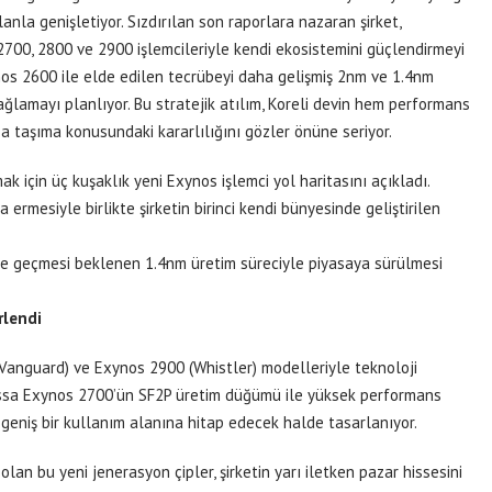
lanla genişletiyor. Sızdırılan son raporlara nazaran şirket,
700, 2800 ve 2900 işlemcileriyle kendi ekosistemini güçlendirmeyi
os 2600 ile elde edilen tecrübeyi daha gelişmiş 2nm ve 1.4nm
ağlamayı planlıyor. Bu stratejik atılım, Koreli devin hem performans
ğa taşıma konusundaki kararlılığını gözler önüne seriyor.
 için üç kuşaklık yeni Exynos işlemci yol haritasını açıkladı.
 ermesiyle birlikte şirketin birinci kendi bünyesinde geliştirilen
me geçmesi beklenen 1.4nm üretim süreciyle piyasaya sürülmesi
rlendi
Vanguard) ve Exynos 2900 (Whistler) modelleriyle teknoloji
hassa Exynos 2700’ün SF2P üretim düğümü ile yüksek performans
eniş bir kullanım alanına hitap edecek halde tasarlanıyor.
an bu yeni jenerasyon çipler, şirketin yarı iletken pazar hissesini