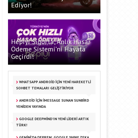
Ediyor!
Hepiyi Sigorta, Anlık Hasar
Ödeme Sistemi’ni Hayata
Geçirdi!
WHATSAPP ANDROID IÇIN YENI HAREKETLI
SOHBET TEMALARI GELIŞTIRIYOR
ANDROID IÇIN IMESSAGE SUNAN SUNBIRD
YENIDEN YAYINDA
GOOGLE DEEPMIND’IN YENI LIDERI ARTIK
TÜRK!
GEMINI’DA DEPREM: GOOGLE YAPAY ZEKA