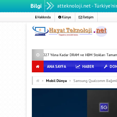
Bilgi
Hayatteknoloji.net - Türkiye'nin teknoloj
Hakkında
Künye
İletişim
2027 Yılına Kadar DRAM ve HBM Stokları Tamamen Tükendi
ANA SAYFA
HABER
DON
»
»
Mobil Dünya
Samsung Qualcomm Bağımlılığ