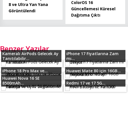
ColorOS 16
8 ve Ultra Yan Yana
Güncellemesi Küresel
Görüntülendi
Dağıtıma Çıktı
Benzer Yazılar
Kameralı AirPods Gelecek Ay
iPhone 17 Fiyatlarına Zam
Tanıtılabilir...
mı...
iPhone 18 Pro Max ve...
Huawei Mate 80 için 16GB...
Huawei Nova 16 SE
8500mAh...
Redmi 17 ve 17 5G...