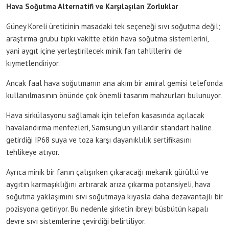
Hava Soğutma Alternatifi ve Karşılaşılan Zorluklar
Güney Koreli üreticinin masadaki tek seçeneği sıvı soğutma değil;
araştırma grubu tıpkı vakitte etkin hava soğutma sistemlerini,
yani aygıt içine yerleştirilecek minik fan tahlillerini de
kıymetlendiriyor.
Ancak faal hava soğutmanın ana akım bir amiral gemisi telefonda
kullanılmasının önünde çok önemli tasarım mahzurları bulunuyor.
Hava sirkülasyonu sağlamak için telefon kasasında açılacak
havalandırma menfezleri, Samsung’un yıllardır standart haline
getirdiği IP68 suya ve toza karşı dayanıklılık sertifikasını
tehlikeye atıyor.
Ayrıca minik bir fanın çalışırken çıkaracağı mekanik gürültü ve
aygıtın karmaşıklığını artırarak arıza çıkarma potansiyeli, hava
soğutma yaklaşımını sıvı soğutmaya kıyasla daha dezavantajlı bir
pozisyona getiriyor. Bu nedenle şirketin ibreyi büsbütün kapalı
devre sıvı sistemlerine çevirdiği belirtiliyor.